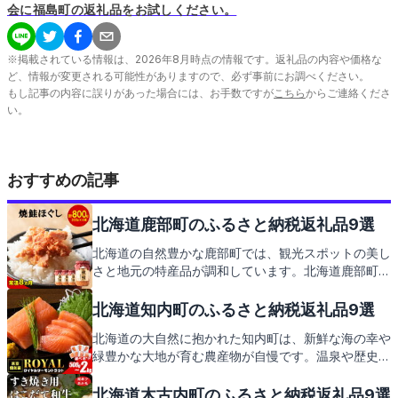
会に福島町の返礼品をお試しください。
※掲載されている情報は、
2026
年
8
月時点の情報です。返礼品の内容や価格な
ど、情報が変更される可能性がありますので、必ず事前にお調べください。
もし記事の内容に誤りがあった場合には、お手数ですが
こちら
からご連絡くださ
い。
おすすめの記事
北海道鹿部町のふるさと納税返礼品9選
北海道の自然豊かな鹿部町では、観光スポットの美し
さと地元の特産品が調和しています。北海道鹿部町の
地元政府が提供する返礼品には、そんな鹿部町の魅力
がぎゅっと詰まっております。次は、皆様にも楽しみ
北海道知内町のふるさと納税返礼品9選
にしていただきたい返礼品をご紹介いたします。
北海道の大自然に抱かれた知内町は、新鮮な海の幸や
緑豊かな大地が育む農産物が自慢です。温泉や歴史あ
る灯台など、訪れる人を魅了するスポットが点在。こ
の素敵な町の魅力をふるさと納税の返礼品を通じてお
北海道木古内町のふるさと納税返礼品9選