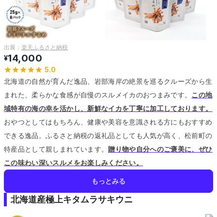
出展：
楽天ふるさと納税
14,000
¥
5.0
北海道の自然が育んだ逸品、岩部海岸の絶景を巡るクルーズから生
まれた、柔らかな食感が自慢のスルメイカのおつまみです。
この地
域特有の海の幸を活かし、新鮮なイカを丁寧に加工しております。
おやつとしてはもちろん、健康や美容を意識される方にもおすすめ
できる逸品。
ふるさと納税の返礼品としても人気が高く、松前町の
特産品として親しまれています。
贈り物や自分へのご褒美に、ぜひ
この味わい深いスルメをお楽しみください。
もっとみる
北海道産極上キタムラサキウニ