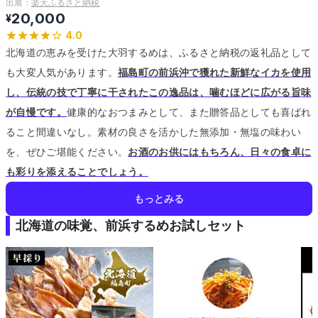
出展：
楽天ふるさと納税
20,000
¥
4.0
北海道の恵みを受けた大羽するめは、ふるさと納税の返礼品として
も大変人気があります。
福島町の前浜沖で獲れた新鮮なイカを使用
し、伝統の技で丁寧に干されたこの逸品は、噛むほどに広がる旨味
が自慢です。
健康的なおつまみとして、また贈答品としても喜ばれ
ること間違いなし。
素材の良さを活かした無添加・無塩の味わい
を、ぜひご堪能ください。
お酒のお供にはもちろん、日々の食卓に
も彩りを添えることでしょう。
もっとみる
北海道の味覚、前浜するめお試しセット