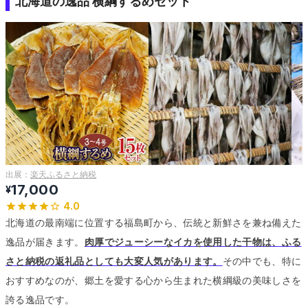
北海道の逸品 横綱するめセット
出展：
楽天ふるさと納税
17,000
¥
4.0
北海道の最南端に位置する福島町から、伝統と新鮮さを兼ね備えた
逸品が届きます。
肉厚でジューシーなイカを使用した干物は、ふる
さと納税の返礼品としても大変人気があります。
その中でも、特に
おすすめなのが、郷土を愛する心から生まれた横綱級の美味しさを
誇る逸品です。