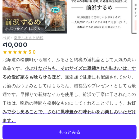
出展：
楽天ふるさと納税
10,000
¥
5.0
北海道の松前町から届く、ふるさと納税の返礼品として人気の高い
逸品です。
小ぶりながらも、そのサイズに凝縮された味わいは、す
るめ愛好家をも唸らせるほど。
無添加で健康にも配慮されており、
お酒のおつまみとしてはもちろん、贈答品やプレゼントとしても最
適です。
早採りで新鮮なイカを使用し、前浜で丁寧に干されたこの
干物は、晩酌の時間を格別なものにしてくれることでしょう。
お好
みで少し炙ることで、さらに風味豊かな味わいをお楽しみいただけ
ます。
もっとみる