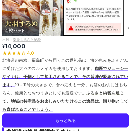
出展：
楽天ふるさと納税
14,000
¥
4.0
北海道の南端、福島町から届くこの返礼品は、海の恵みをふんだん
に受けた大羽のスルメイカを使用しております。
肉厚でジューシー
なイカは、干物として加工されることで、その旨味が凝縮されてい
ます。
10～11号の大きさで、食べ応えも十分。
お酒のお供にはもち
ろん、健康的なおつまみとしても最適です。
ふるさと納税を通じ
て、地域の特産品をお楽しみいただけるこの逸品は、贈り物として
も喜ばれることでしょう。
もっとみる