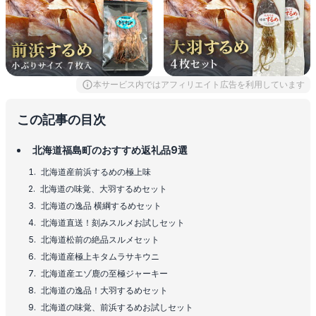
本サービス内ではアフィリエイト広告を利用しています
この記事の目次
北海道福島町のおすすめ返礼品9選
北海道産前浜するめの極上味
北海道の味覚、大羽するめセット
北海道の逸品 横綱するめセット
北海道直送！刻みスルメお試しセット
北海道松前の絶品スルメセット
北海道産極上キタムラサキウニ
北海道産エゾ鹿の至極ジャーキー
北海道の逸品！大羽するめセット
北海道の味覚、前浜するめお試しセット