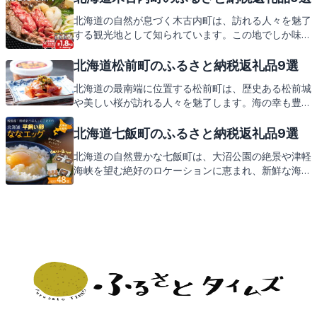
届けします。次は知内町の心温まる返礼品をご紹介し
北海道の自然が息づく木古内町は、訪れる人々を魅了
ますので、どうぞお楽しみに。
する観光地として知られています。この地でしか味わ
えない特産品をふるさと納税の返礼品としてお届け。
木古内町の魅力を存分にご紹介した後には、心待ちに
北海道松前町のふるさと納税返礼品9選
している返礼品の数々をご紹介いたします。
北海道の最南端に位置する松前町は、歴史ある松前城
や美しい桜が訪れる人々を魅了します。海の幸も豊富
で、地元の特産品を堪能できるのも魅力の一つです。
そんな松前町からのふるさと納税で、どんな返礼品が
北海道七飯町のふるさと納税返礼品9選
もらえるのか、これからご紹介していきますので、ど
北海道の自然豊かな七飯町は、大沼公園の絶景や津軽
うぞお楽しみに。
海峡を望む絶好のロケーションに恵まれ、新鮮な海の
幸や農産物が自慢です。この地で育まれた特産品をふ
るさと納税の返礼品としてお届け。次は、七飯町から
の心温まる返礼品をご紹介しますので、どうぞご期待
ください。