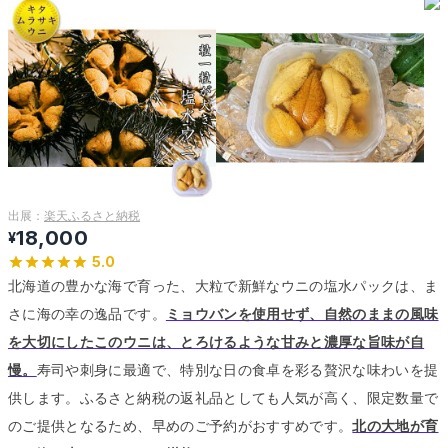
出展：
楽天ふるさと納税
18,000
¥
5.0
北海道の豊かな海で育った、大粒で新鮮なウニの塩水パックは、ま
さに海の幸の逸品です。
ミョウバンを使用せず、自然のままの風味
を大切にしたこのウニは、とろけるような甘みと濃厚な旨味が自
慢。
寿司や刺身に最適で、特別な日の食卓を彩る贅沢な味わいを提
供します。
ふるさと納税の返礼品としても人気が高く、限定数量で
のご提供となるため、早めのご予約がおすすめです。
北の大地が育