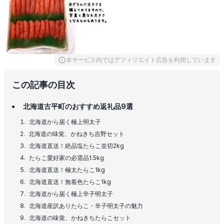
本サービス内ではアフィリエイト広告を利用しています
この記事の目次
北海道古平町のおすすめ返礼品9選
北海道から届く極上明太子
北海道の味覚、かねきち吉野セット
北海道直送！絶品塩たらこ並切2kg
たらこ愛好家の必需品1.5kg
北海道直送！極太たらこ1kg
北海道直送！無着色たらこ1kg
北海道から届く極上辛子明太子
北海道産訳ありたらこ・辛子明太子の魅力
北海道の味覚、かねきちたらこセット