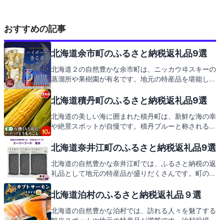
おすすめの記事
北海道余市町のふるさと納税返礼品9選
北海道２の自然豊かな余市町は、ニッカウヰスキーの
蒸溜所や果樹園が有名です。地元の特産品を堪能しな
がら、余市町の魅力を再発見しましょう。返礼品の紹
介もお楽しみに。
北海道積丹町のふるさと納税返礼品9選
北海道の美しい海に囲まれた積丹町は、新鮮な海の幸
や絶景スポットが自慢です。積丹ブルーと称される海
を眺めながら、地元の味覚を楽しむ旅はいかがでしょ
うか。積丹町役場がお届けする返礼品の紹介もお楽し
北海道奈井江町のふるさと納税返礼品9選
みに。
北海道の自然豊かな奈井江町では、ふるさと納税の返
礼品として地元の特産品が盛りだくさんです。町の美
しい景色を眺めながら、地元で愛されるグルメを堪能
しませんか。奈井江町の返礼品の魅力をこれからお伝
北海道泊村のふるさと納税返礼品９選
えしますので、どうぞご期待ください。
北海道の自然豊かな泊村では、訪れる人々を魅了する