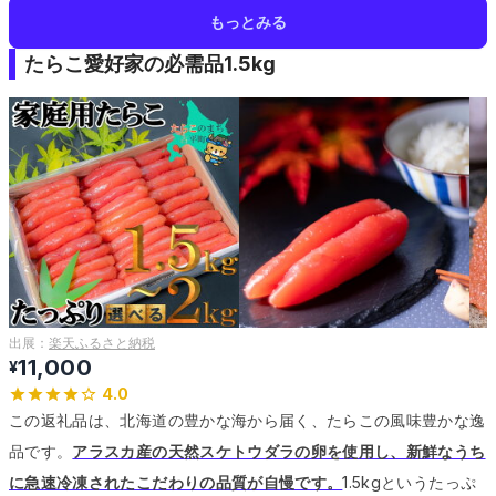
もっとみる
たらこ愛好家の必需品1.5kg
出展：
楽天ふるさと納税
11,000
¥
4.0
この返礼品は、北海道の豊かな海から届く、たらこの風味豊かな逸
品です。
アラスカ産の天然スケトウダラの卵を使用し、新鮮なうち
に急速冷凍されたこだわりの品質が自慢です。
1.5kgというたっぷ