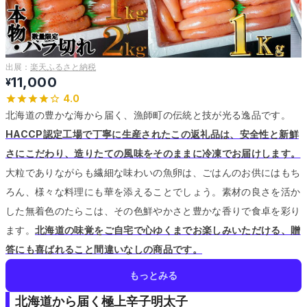
出展：
楽天ふるさと納税
11,000
¥
4.0
北海道の豊かな海から届く、漁師町の伝統と技が光る逸品です。
HACCP認定工場で丁寧に生産されたこの返礼品は、安全性と新鮮
さにこだわり、造りたての風味をそのままに冷凍でお届けします。
大粒でありながらも繊細な味わいの魚卵は、ごはんのお供にはもち
ろん、様々な料理にも華を添えることでしょう。
素材の良さを活か
した無着色のたらこは、その色鮮やかさと豊かな香りで食卓を彩り
ます。
北海道の味覚をご自宅で心ゆくまでお楽しみいただける、贈
答にも喜ばれること間違いなしの商品です。
もっとみる
北海道から届く極上辛子明太子