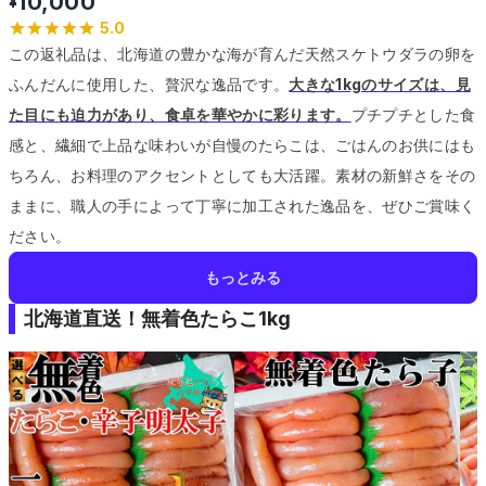
10,000
¥
5.0
この返礼品は、北海道の豊かな海が育んだ天然スケトウダラの卵を
ふんだんに使用した、贅沢な逸品です。
大きな1kgのサイズは、見
た目にも迫力があり、食卓を華やかに彩ります。
プチプチとした食
感と、繊細で上品な味わいが自慢のたらこは、ごはんのお供にはも
ちろん、お料理のアクセントとしても大活躍。
素材の新鮮さをその
ままに、職人の手によって丁寧に加工された逸品を、ぜひご賞味く
ださい。
もっとみる
北海道直送！無着色たらこ1kg