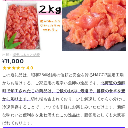
出展：
楽天ふるさと納税
11,000
¥
4.0
この返礼品は、昭和35年創業の信頼と安全を誇るHACCP認定工場
からお届けする、ご家庭用の塩辛い魚卵の逸品です。
北海道の漁師
町で加工されたこの商品は、ご飯のお供に最適で、皆様の食卓を豊
かに彩ります。
切れ端も含まれており、少し解凍してから小分けに
冷凍保存することで、いつでも手軽にお楽しみいただけます。
新鮮
な味わいと便利さを兼ね備えたこの逸品は、贈答用としても大変喜
ばれております。