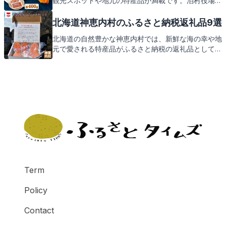
観光スポットや地元の特産品が満載です。泊村役場が
お届けする返礼品にも、その魅力がぎゅっと詰まって
います。次は、そんな泊村の返礼品をご紹介しますの
北海道神恵内村のふるさと納税返礼品9選
で、どうぞお楽しみに。
北海道の自然豊かな神恵内村では、新鮮な海の幸や地
元で愛される特産品がふるさと納税の返礼品として人
気です。美しい海岸線や風光明媚な景色を楽しめる観
光スポットも満載。これから神恵内村の魅力と返礼品
をご紹介しますので、どうぞお楽しみに。
Term
Policy
Contact