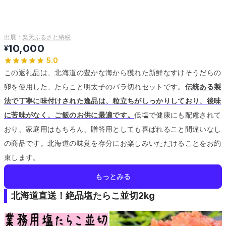
出展：
楽天ふるさと納税
10,000
¥
5.0
この返礼品は、北海道の豊かな海から獲れた新鮮なすけそうだらの
卵を使用した、たらこと明太子のバラ切れセットです。
伝統ある製
法で丁寧に味付けされた逸品は、粒立ちがしっかりしており、後味
に苦味がなく、ご飯のお供に最適です。
低塩で健康にも配慮されて
おり、家庭用はもちろん、贈答用としても喜ばれること間違いなし
の商品です。
北海道の味覚を存分にお楽しみいただけることをお約
束します。
もっとみる
北海道直送！絶品塩たらこ並切2kg