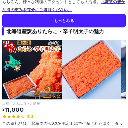
もちろん、様々な料理のアクセントとしても大活躍。
北海道の豊か
な海の恵みを存分にご堪能ください。
もっとみる
北海道産訳ありたらこ・辛子明太子の魅力
出展：
楽天ふるさと納税
11,000
¥
4.0
この返礼品は、北海道のHACCP認定工場で生産されたほぐしタラ