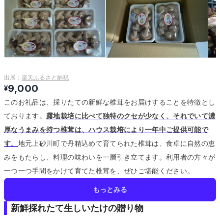
出展：
楽天ふるさと納税
9,000
¥
このお礼品は、採りたての新鮮な椎茸をお届けすることを特徴とし
ております。
露地栽培に比べて独特のクセが少なく、それでいて濃
厚なうまみを持つ椎茸は、ハウス栽培により一年中ご提供可能で
す。
地元上砂川町で丹精込めて育てられた椎茸は、食卓に自然の恵
みをもたらし、料理の味わいを一層引き立てます。
利用者の方々が
一つ一つ手間をかけて育てた椎茸を、ぜひご堪能ください。
もっとみる
新鮮採れたて生しいたけの贈り物