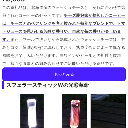
この返礼品は、北海道産のウォッシュチーズと、それに合わせて焙
煎されたコーヒーのセットです。
チーズ愛好家が焙煎したコーヒー
は、チーズとのペアリングを考え抜かれた特別なブレンドで、トマ
トジュースを思わせる芳醇な香りや、自然な苺の香りが楽しめま
す。
また、マールで洗いながら熟成されたウォッシュチーズは、甘
みとコク、旨味が絶妙に調和しており、熟成度合いによって異なる
風味をお楽しみいただけます。
白ワインやビールとの相性も抜群
で、様々な食事との組み合わせでご堪能いただける逸品です。
もっとみる
スフェラースティックWの光彩革命