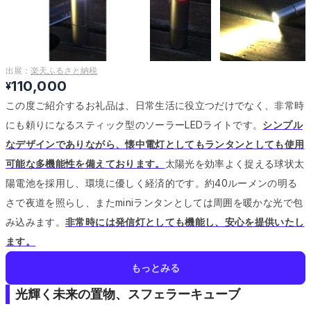
出展：
楽天ふるさと納税
110,000
¥
この度ご紹介するお礼品は、日常生活に役立つだけでなく、非常時
にも頼りになるスティック型のソーラーLEDライトです。
シンプル
なデザインでありながら、懐中電灯としてもランタンとしても使用
可能な多機能性を備えております。
太陽光を効率よく捉える球状太
陽電池を採用し、環境に優しく経済的です。
約40ルーメンの明る
さで夜道を照らし、またminiランタンとしては周囲を暖かな光で包
み込みます。
非常時には発信灯としても機能し、安心を提供いたし
ます。
もっとみる
光輝く未来の置物、スフェラーキューブ