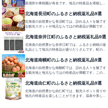
蒸溜所や果樹園が有名です。地元の特産品を堪能しな
がら、余市町の魅力を再発見しましょう。返礼品の紹
介もお楽しみに。
北海道長沼町のふるさと納税返礼品9選
北海道の自然豊かな長沼町では、訪れる人々を魅了す
る観光スポットや地元ならではの特産品が満載です。
この記事では、そんな長沼町の魅力をたっぷりとご紹
介し、ふるさと納税を通じて感じる地域への感謝の気
北海道奈井江町のふるさと納税返礼品9選
持ちを形にした返礼品にもぜひご期待ください。
北海道の自然豊かな奈井江町では、ふるさと納税の返
礼品として地元の特産品が盛りだくさんです。町の美
しい景色を眺めながら、地元で愛されるグルメを堪能
しませんか。奈井江町の返礼品の魅力をこれからお伝
北海道南幌町のふるさと納税返礼品9選
えしますので、どうぞご期待ください。
北海道の自然豊かな南幌町では、訪れる人々を魅了す
る観光地と地元ならではの特産品が満載です。この記
事では、南幌町の魅力を存分に感じられる返礼品につ
いても後ほどご紹介しますので、どうぞお楽しみに。
北海道由仁町のふるさと納税返礼品9選
北海道の自然豊かな由仁町では、観光スポット巡りや
地元の特産品を楽しむことができます。温泉や美しい
景色、新鮮な農産物が溢れるこの町のふるさと納税の
返礼品にもご注目ください。