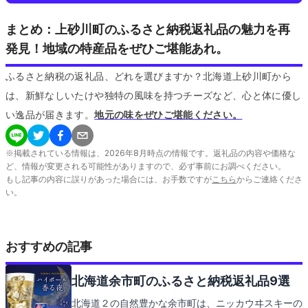
まとめ：上砂川町のふるさと納税返礼品の魅力を再
発見！地域の特産品をぜひご堪能あれ。
ふるさと納税の返礼品、どれを選びますか？北海道上砂川町から
は、新鮮なしいたけや独特の風味を持つチーズなど、心と体に優し
い逸品が届きます。
地元の味をぜひご堪能ください。
※掲載されている情報は、
2026
年
8
月時点の情報です。返礼品の内容や価格な
ど、情報が変更される可能性がありますので、必ず事前にお調べください。
もし記事の内容に誤りがあった場合には、お手数ですが
こちら
からご連絡くださ
い。
おすすめの記事
北海道余市町のふるさと納税返礼品9選
北海道２の自然豊かな余市町は、ニッカウヰスキーの