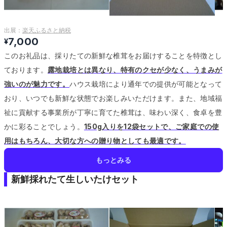
出展：
楽天ふるさと納税
7,000
¥
このお礼品は、採りたての新鮮な椎茸をお届けすることを特徴とし
ております。
露地栽培とは異なり、特有のクセが少なく、うまみが
強いのが魅力です。
ハウス栽培により通年での提供が可能となって
おり、いつでも新鮮な状態でお楽しみいただけます。
また、地域福
祉に貢献する事業所が丁寧に育てた椎茸は、味わい深く、食卓を豊
かに彩ることでしょう。
150g入りを12袋セットで、ご家庭での使
用はもちろん、大切な方への贈り物としても最適です。
もっとみる
新鮮採れたて生しいたけセット