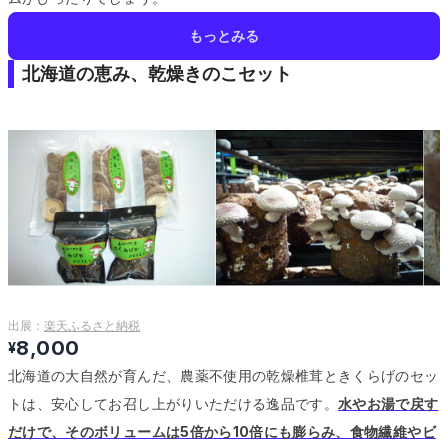
もっとみる
北海道の恵み、乾燥きのこセット
出展：
楽天ふるさと納税
8,000
¥
北海道の大自然が育んだ、農薬不使用の乾燥椎茸ときくらげのセッ
トは、安心してお召し上がりいただける逸品です。
水やお湯で戻す
だけで、そのボリュームは5倍から10倍にも膨らみ、食物繊維やビ