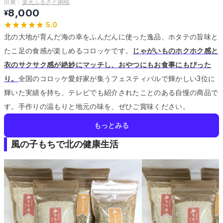
出展：
楽天ふるさと納税
8,000
¥
5.0
北の大地が育んだ海の幸をふんだんに使った逸品、ホタテの旨味と
たこ足の食感が楽しめるコロッケです。
じゃがいものホクホク感と
衣のサクサク感が絶妙にマッチし、おやつにもお食事にもぴった
り。
全国のコロッケ愛好家が集うフェスティバルで輝かしい3位に
輝いた実績を持ち、テレビでも紹介されたことのある自慢の商品で
す。
手作りの温もりと地元の味を、ぜひご賞味ください。
もっとみる
風の子もちで北の健康生活