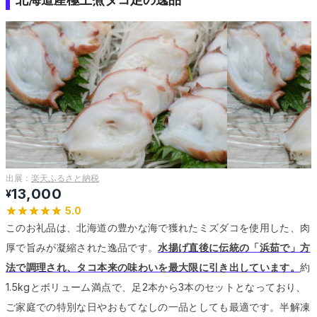
出展：
楽天ふるさと納税
13,000
¥
5.0
このお礼品は、北海道の豊かな海で獲れたミズダコを使用した、肉
厚で旨みが凝縮された逸品です。
水揚げ直後に伝統の「浜茹で」方
法で調理され、タコ本来の味わいを最大限に引き出しています。
約
1.5kgとボリューム満点で、足2本から3本のセットとなっており、
ご家庭での特別な日やおもてなしの一品としても最適です。
半解凍