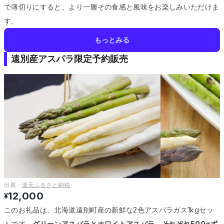
で薄切りにすると、より一層その食感と風味をお楽しみいただけま
す。
もっとみる
遠別産アスパラ限定予約販売
出展：
楽天ふるさと納税
12,000
¥
このお礼品は、北海道遠別町産の新鮮な2色アスパラガス1kgセッ
トです。
グリーンアスパラとホワイトアスパラ、それぞれ500gず