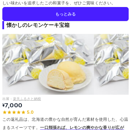
しい味わいを追求したこの和菓子を、ぜひご賞味ください。
もっとみる
懐かしのレモンケーキ宝箱
出展：
楽天ふるさと納税
7,000
¥
5.0
この返礼品は、北海道の豊かな自然が育んだ素材を使用した、心温
まるスイーツです。
一口頬張れば、レモンの爽やかな香りが広が