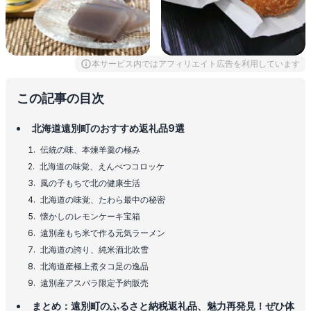
本サービス内ではアフィリエイト広告を利用しています
この記事の目次
北海道遠別町のおすすめ返礼品9選
伝統の味、本煉羊羹の極み
北海道の味覚、えんべつコロッケ
風の子もちで北の健康生活
北海道の味覚、たわら最中の秘密
懐かしのレモンケーキ宝箱
遠別産もち米で作る元気ラーメン
北海道の誇り、純米酒北吹雪
北海道産極上煮タコ足の逸品
遠別産アスパラ限定予約販売
まとめ：遠別町のふるさと納税返礼品、魅力再発見！ぜひ体