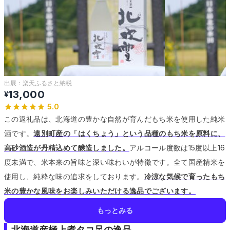
出展：
楽天ふるさと納税
13,000
¥
5.0
この返礼品は、北海道の豊かな自然が育んだもち米を使用した純米
酒です。
遠別町産の「はくちょう」という品種のもち米を原料に、
高砂酒造が丹精込めて醸造しました。
アルコール度数は15度以上16
度未満で、米本来の旨味と深い味わいが特徴です。
全て国産精米を
使用し、純粋な味の追求をしております。
冷涼な気候で育ったもち
米の豊かな風味をお楽しみいただける逸品でございます。
もっとみる
北海道産極上煮タコ足の逸品