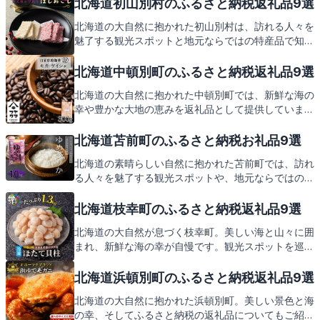
北海道初山別村のふるさと納税返礼品9選
北海道の大自然に抱かれた初山別村は、訪れる人々を
魅了する観光スポットと地元ならではの特産品で知ら
れています。この記事では、そんな初山別村の魅力
と、ふるさと納税の返礼品についてご紹介しますの
北海道中頓別町のふるさと納税返礼品9選
で、どうぞお楽しみに。
北海道の大自然に抱かれた中頓別町では、新鮮な海の
幸や豊かな大地の恵みを返礼品として提供していま
す。中頓別町の美しい景色とともに、地元ならではの
特産品をご紹介。さあ、心躍る返礼品の数々をお楽し
北海道苫前町のふるさと納税お礼品9選
みに。
北海道の素晴らしい自然に抱かれた苫前町では、訪れ
る人々を魅了する観光スポットや、地元ならではの美
味しい特産品が満載です。苫前町役場が提供するふる
さと納税の返礼品には、そんな地域の魅力がギュッと
北海道枝幸町のふるさと納税返礼品9選
詰まっています。次は、これらの返礼品をご紹介しま
北海道の大自然が息づく枝幸町。美しい海と山々に囲
すので、どうぞお楽しみに。
まれ、新鮮な海の幸が自慢です。観光スポットを巡り
ながら、地元ならではの特産品を堪能しましょう。枝
幸町からの心温まるふるさと納税の返礼品も、皆様の
北海道浜頓別町のふるさと納税返礼品9選
ご支援に感謝を込めてお届けします。お楽しみに。
北海道の大自然に抱かれた浜頓別町。美しい景色と海
の幸、そしてふるさと納税の返礼品についてもご紹介