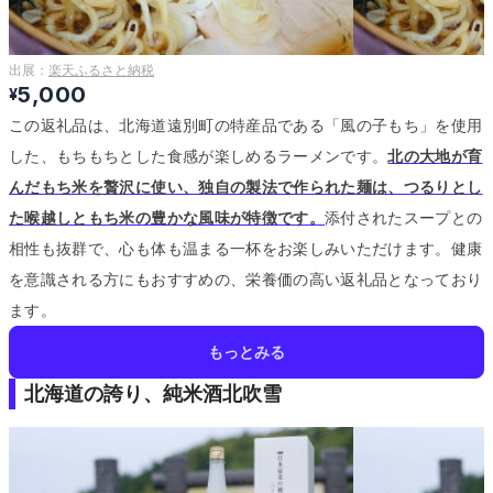
出展：
楽天ふるさと納税
5,000
¥
この返礼品は、北海道遠別町の特産品である「風の子もち」を使用
した、もちもちとした食感が楽しめるラーメンです。
北の大地が育
んだもち米を贅沢に使い、独自の製法で作られた麺は、つるりとし
た喉越しともち米の豊かな風味が特徴です。
添付されたスープとの
相性も抜群で、心も体も温まる一杯をお楽しみいただけます。
健康
を意識される方にもおすすめの、栄養価の高い返礼品となっており
ます。
もっとみる
北海道の誇り、純米酒北吹雪