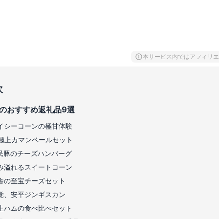
本サービス内ではアフィリエ
次
のおすすめ返礼品9選
イシーコーンの極甘体験
極上カマンベールセット
民豚のチーズハンバーグ
み溢れるスイートコーン
舎の至宝チーズセット
覚、安平ジンギスカン
生ハムの食べ比べセット