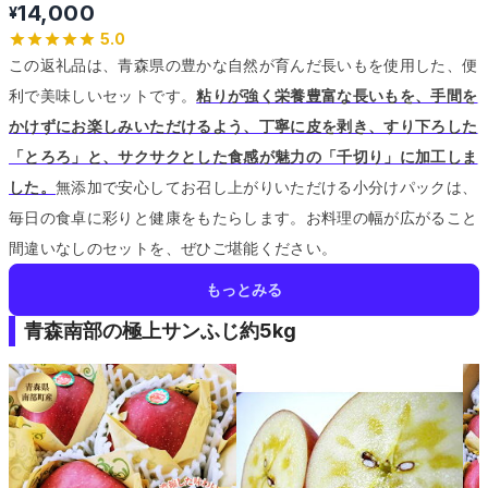
14,000
¥
5.0
この返礼品は、青森県の豊かな自然が育んだ長いもを使用した、便
利で美味しいセットです。
粘りが強く栄養豊富な長いもを、手間を
かけずにお楽しみいただけるよう、丁寧に皮を剥き、すり下ろした
「とろろ」と、サクサクとした食感が魅力の「千切り」に加工しま
した。
無添加で安心してお召し上がりいただける小分けパックは、
毎日の食卓に彩りと健康をもたらします。
お料理の幅が広がること
間違いなしのセットを、ぜひご堪能ください。
もっとみる
青森南部の極上サンふじ約5kg