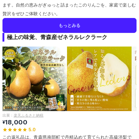
ます。
自然の恵みがぎゅっと詰まったこのりんごを、家庭で楽しむ
贅沢をぜひご体験ください。
もっとみる
極上の味覚、青森産ゼネラルレクラーク
出展：
楽天ふるさと納税
18,000
¥
5.0
この返礼品は、青森県南部町で丹精込めて育てられた高級洋梨で