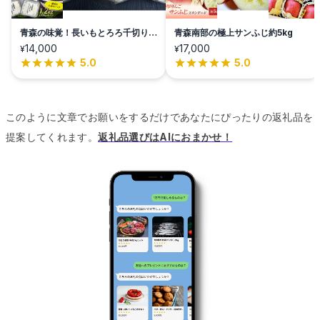
青森の味覚！長いもとろろ千切りセ
青森南部の極上サンふじ約5kg
ット
14,000
17,000
¥
¥
5.0
5.0
このように文章でお願いをするだけであなたにぴったりの返礼品を
提案してくれます。
返礼品選びはAIにおまかせ！