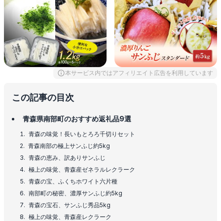
本サービス内ではアフィリエイト広告を利用しています
この記事の目次
青森県南部町のおすすめ返礼品9選
青森の味覚！長いもとろろ千切りセット
青森南部の極上サンふじ約5kg
青森の恵み、訳ありサンふじ
極上の味覚、青森産ゼネラルレクラーク
青森の宝、ふくちホワイト六片種
南部町の秘密、濃厚サンふじ約5kg
青森の宝石、サンふじ秀品5kg
極上の味覚、青森産レクラーク