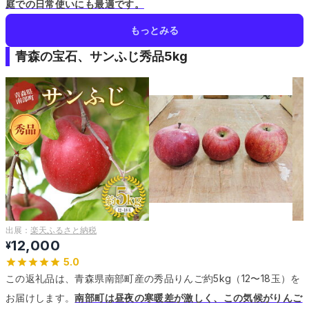
庭での日常使いにも最適です。
もっとみる
青森の宝石、サンふじ秀品5kg
出展：
楽天ふるさと納税
12,000
¥
5.0
この返礼品は、青森県南部町産の秀品りんご約5kg（12〜18玉）を
お届けします。
南部町は昼夜の寒暖差が激しく、この気候がりんご