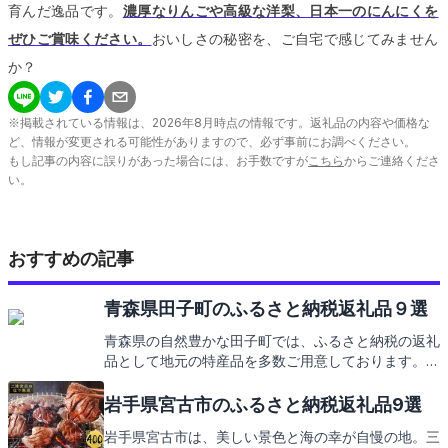
育んだ逸品です。
濃厚なりんごや高級な洋梨、日本一のにんにくを
ぜひご賞味ください。
おいしさの秘密を、ご自宅で感じてみません
か？
※掲載されている情報は、
2026
年
8
月時点の情報です。返礼品の内容や価格な
ど、情報が変更される可能性がありますので、必ず事前にお調べください。
もし記事の内容に誤りがあった場合には、お手数ですが
こちら
からご連絡くださ
い。
おすすめの記事
青森県田子町のふるさと納税返礼品９選
青森県の自然豊かな田子町では、ふるさと納税の返礼
品として地元の特産品を多数ご用意しております。田
子町の美しい景色を楽しんだ後は、その味わい深い特
産品で旅の余韻に浸ることができます。次は返礼品の
岩手県宮古市のふるさと納税返礼品9選
紹介をお楽しみに。
岩手県宮古市は、美しい景色と海の幸が自慢の地。三