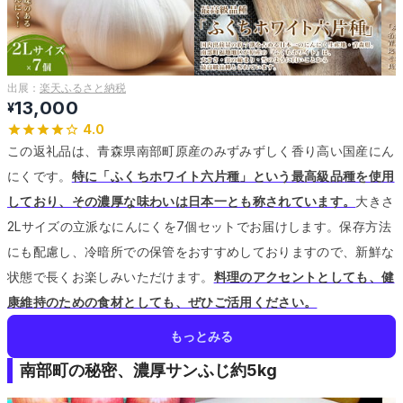
出展：
楽天ふるさと納税
13,000
¥
4.0
この返礼品は、青森県南部町原産のみずみずしく香り高い国産にん
にくです。
特に「ふくちホワイト六片種」という最高級品種を使用
しており、その濃厚な味わいは日本一とも称されています。
大きさ
2Lサイズの立派なにんにくを7個セットでお届けします。
保存方法
にも配慮し、冷暗所での保管をおすすめしておりますので、新鮮な
状態で長くお楽しみいただけます。
料理のアクセントとしても、健
康維持のための食材としても、ぜひご活用ください。
もっとみる
南部町の秘密、濃厚サンふじ約5kg