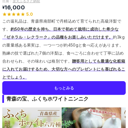
出展：
楽天ふるさと納税
16,000
¥
5.0
この返礼品は、青森県南部町で丹精込めて育てられた高級洋梨で
す。
約50年の歴史を持ち、日本で初めて栽培に成功した希少な
「ゼネラル・レクラーク」の品種をお楽しみいただけます。
約3kg
の重量感ある果実は、一つ一つが約450gと食べ応えがあります。
熟練の技で選ばれた7個の洋梨は、食べごろに合わせて丁寧に詰め
合わせられ、その味わいは格別です。
贈答用としても最適な化粧箱
に入れてお届けするため、大切な方へのプレゼントにも喜ばれるこ
とでしょう。
もっとみる
青森の宝、ふくちホワイトニンニク