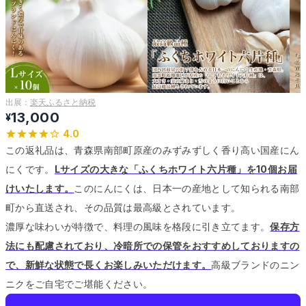
出展：
楽天ふるさと納税
13,000
¥
4.0
この返礼品は、青森県南部町原産のみずみずしく香り高い国産にん
にくです。
Lサイズの大きな「ふくちホワイト六片種」を10個お届
けいたします。
このにんにくは、日本一の産地として知られる南部
町から直送され、その品質は最高級とされています。
濃厚な味わいが特徴で、料理の風味を格段に引き立てます。
保存方
法にも配慮されており、冷暗所での保管をおすすめしておりますの
で、新鮮な状態で長くお楽しみいただけます。
高級ブランドのニン
ニクをご自宅でご堪能ください。