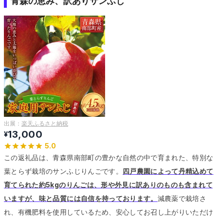
青森の恵み、訳ありサンふじ
出展：
楽天ふるさと納税
13,000
¥
5.0
この返礼品は、青森県南部町の豊かな自然の中で育まれた、特別な
葉とらず栽培のサンふじりんごです。
四戸農園によって丹精込めて
育てられた約5kgのりんごは、形や外見に訳ありのものも含まれて
いますが、味と品質には自信を持っております。
減農薬で栽培さ
れ、有機肥料を使用しているため、安心してお召し上がりいただけ