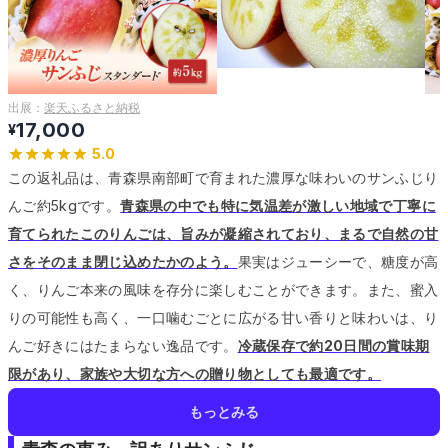
出展：
楽天ふるさと納税
17,000
¥
5.0
この返礼品は、青森県南部町で育まれた濃厚な味わいのサンふじり
んご約5kgです。
青森県の中でも特に気温差が激しい地域で丁寧に
育てられたこのりんごは、旨みが凝縮されており、まるで自然の甘
さをそのまま閉じ込めたかのよう。
果実はジューシーで、糖度が高
く、りんご本来の風味を存分に楽しむことができます。
また、蜜入
りの可能性も高く、一口噛むごとに広がる甘い香りと味わいは、り
んご好きにはたまらない逸品です。
冷蔵保存で約20日間の賞味期
限があり、家族や大切な方への贈り物としても最適です。
もっとみる