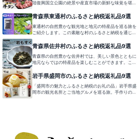
陸復興国立公園の絶景や産直市場の新鮮な味覚を堪能
できます。この素敵な地域を支援するふるさと納税で
は、宮古市ならではの特産品が返礼品として届きま
青森県東通村のふるさと納税返礼品9選
す。どんな返礼品があるのか、ご紹介を楽しみにして
東通村の自然豊かな観光地と地元の特産品を巡る旅を
いてください。
ご紹介します。この素敵な村のふるさと納税を通じ
て、どのような返礼品がもらえるのかも後ほどお楽し
みに。
青森県佐井村のふるさと納税返礼品9選
青森県の自然豊かな佐井村では、美しい景色とともに
地元ならではの特産品を楽しむことができます。この
記事では、佐井村の見どころや味覚をご紹介し、最後
には佐井村からの心温まる返礼品についてもお伝えし
岩手県盛岡市のふるさと納税返礼品9選
ます。お楽しみに！
「盛岡市の魅力とふるさと納税のお礼の品」岩手県盛
岡市の観光名所とご当地グルメを巡る旅。手作りの温
もりを感じる返礼品にもご期待ください。