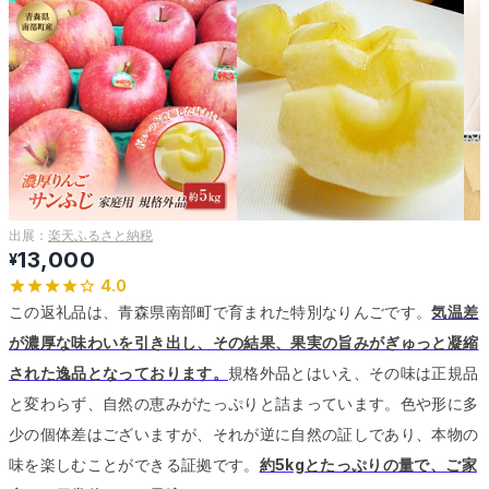
出展：
楽天ふるさと納税
13,000
¥
4.0
この返礼品は、青森県南部町で育まれた特別なりんごです。
気温差
が濃厚な味わいを引き出し、その結果、果実の旨みがぎゅっと凝縮
された逸品となっております。
規格外品とはいえ、その味は正規品
と変わらず、自然の恵みがたっぷりと詰まっています。
色や形に多
少の個体差はございますが、それが逆に自然の証しであり、本物の
味を楽しむことができる証拠です。
約5kgとたっぷりの量で、ご家