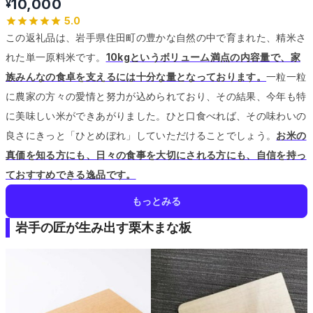
10,000
¥
5.0
この返礼品は、岩手県住田町の豊かな自然の中で育まれた、精米さ
れた単一原料米です。
10kgというボリューム満点の内容量で、家
族みんなの食卓を支えるには十分な量となっております。
一粒一粒
に農家の方々の愛情と努力が込められており、その結果、今年も特
に美味しい米ができあがりました。
ひと口食べれば、その味わいの
良さにきっと「ひとめぼれ」していただけることでしょう。
お米の
真価を知る方にも、日々の食事を大切にされる方にも、自信を持っ
ておすすめできる逸品です。
もっとみる
岩手の匠が生み出す栗木まな板