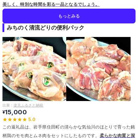
美しく、特別な時間を彩る一品となるでしょう。
もっとみる
みちのく清流どりの便利パック
出展：
楽天ふるさと納税
15,000
¥
5.0
この返礼品は、岩手県住田町の清らかな気仙川のほとりで育った銘
柄鶏のモモ肉とムネ肉をセットにしたものです。
柔らかな肉質と深