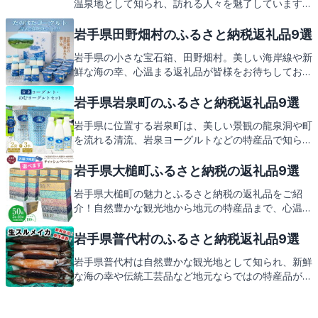
温泉地として知られ、訪れる人々を魅了しています。
この地で育まれた特産品は、ふるさと納税の返礼品と
しても大変人気があります。次に、西和賀町からの心
岩手県田野畑村のふるさと納税返礼品9選
温まる返礼品をご紹介いたしますので、どうぞご期待
岩手県の小さな宝石箱、田野畑村。美しい海岸線や新
ください。
鮮な海の幸、心温まる返礼品が皆様をお待ちしており
ます。次は、村の特産品を返礼品としてご紹介いたし
ますので、どうぞご期待ください。
岩手県岩泉町のふるさと納税返礼品9選
岩手県に位置する岩泉町は、美しい景観の龍泉洞や町
を流れる清流、岩泉ヨーグルトなどの特産品で知られ
ています。この地域の豊かな自然と伝統が息づく返礼
品をご紹介しますので、どうぞお楽しみに。
岩手県大槌町ふるさと納税の返礼品9選
岩手県大槌町の魅力とふるさと納税の返礼品をご紹
介！自然豊かな観光地から地元の特産品まで、心温ま
るお礼の品々をお楽しみに。
岩手県普代村のふるさと納税返礼品9選
岩手県普代村は自然豊かな観光地として知られ、新鮮
な海の幸や伝統工芸品など地元ならではの特産品が魅
力です。この記事では、そんな普代村の見どころとと
もに、ふるさと納税の返礼品についてもお伝えしま