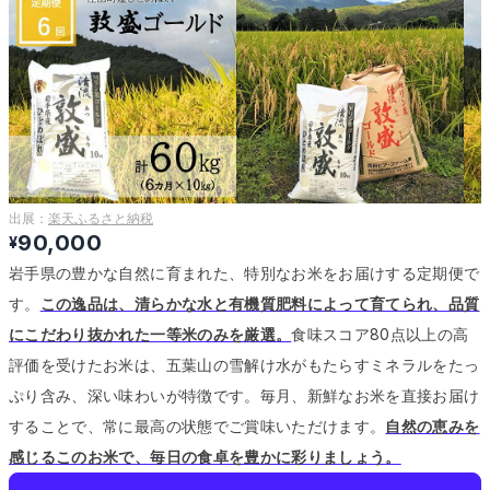
出展：
楽天ふるさと納税
90,000
¥
岩手県の豊かな自然に育まれた、特別なお米をお届けする定期便で
す。
この逸品は、清らかな水と有機質肥料によって育てられ、品質
にこだわり抜かれた一等米のみを厳選。
食味スコア80点以上の高
評価を受けたお米は、五葉山の雪解け水がもたらすミネラルをたっ
ぷり含み、深い味わいが特徴です。
毎月、新鮮なお米を直接お届け
することで、常に最高の状態でご賞味いただけます。
自然の恵みを
感じるこのお米で、毎日の食卓を豊かに彩りましょう。