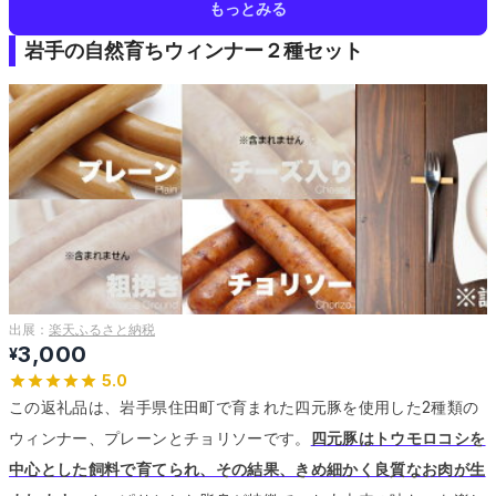
もっとみる
岩手の自然育ちウィンナー２種セット
出展：
楽天ふるさと納税
3,000
¥
5.0
この返礼品は、岩手県住田町で育まれた四元豚を使用した2種類の
ウィンナー、プレーンとチョリソーです。
四元豚はトウモロコシを
中心とした飼料で育てられ、その結果、きめ細かく良質なお肉が生