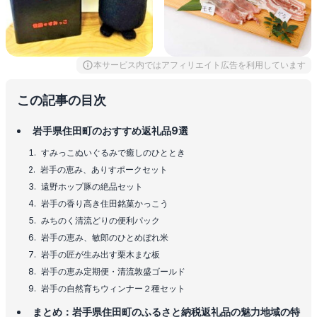
本サービス内ではアフィリエイト広告を利用しています
この記事の目次
岩手県住田町のおすすめ返礼品9選
すみっこぬいぐるみで癒しのひととき
岩手の恵み、ありすポークセット
遠野ホップ豚の絶品セット
岩手の香り高き住田銘菓かっこう
みちのく清流どりの便利パック
岩手の恵み、敏郎のひとめぼれ米
岩手の匠が生み出す栗木まな板
岩手の恵み定期便・清流敦盛ゴールド
岩手の自然育ちウィンナー２種セット
まとめ：岩手県住田町のふるさと納税返礼品の魅力地域の特