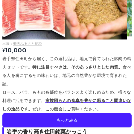
出展：
楽天ふるさと納税
10,000
¥
岩手県住田町から届く、この返礼品は、地元で育てられた豚肉の精
肉セットです。
特に注目すべきは、そのあっさりとした肉質。
食べ
る人を虜にするその味わいは、地元の自然豊かな環境で育まれた
証。
ロース、バラ、ももの各部位をバランスよく楽しめるため、様々な
料理に活用できます。
家族団らんの食卓を豊かに彩ること間違いな
しの逸品です。
ぜひ、この機会にご賞味ください。
もっとみる
岩手の香り高き住田銘菓かっこう