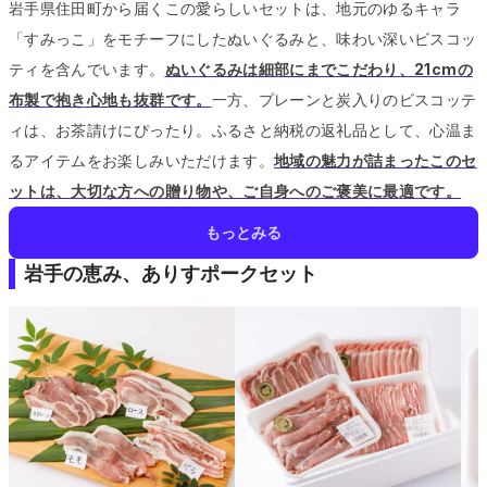
岩手県住田町から届くこの愛らしいセットは、地元のゆるキャラ
「すみっこ」をモチーフにしたぬいぐるみと、味わい深いビスコッ
ティを含んでいます。
ぬいぐるみは細部にまでこだわり、21cmの
布製で抱き心地も抜群です。
一方、プレーンと炭入りのビスコッテ
ィは、お茶請けにぴったり。
ふるさと納税の返礼品として、心温ま
るアイテムをお楽しみいただけます。
地域の魅力が詰まったこのセ
ットは、大切な方への贈り物や、ご自身へのご褒美に最適です。
もっとみる
岩手の恵み、ありすポークセット