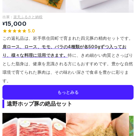
出展：
楽天ふるさと納税
15,000
¥
5.0
この返礼品は、岩手県住田町で育まれた四元豚の精肉セットです。
肩ロース、ロース、モモ、バラの4種類が各500gずつ入ってお
り、様々な料理に活用できます。
特に、きめ細かい肉質とさっぱり
とした脂身は、健康を意識される方にもおすすめです。
豊かな自然
環境で育てられた豚肉は、その味わい深さで食卓を豊かに彩りま
す。
もっとみる
遠野ホップ豚の絶品セット