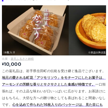
出展：
楽天ふるさと納税
10,000
¥
この返礼品は、岩手県住田町の伝統を受け継ぐ逸品でございます。
地元の愛される町花「アツモリソウ」をモチーフにしたお菓子は、
アーモンドの芳醇な香りとサクサクとした食感が特徴です。
一口頬
張れば、その上品な味わいが口いっぱいに広がります。
お茶請けに
はもちろん、大切な方への贈り物としても喜ばれること間違いなし
です。
心を込めて作られた16枚入りのパッケージは、見た目にも