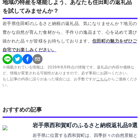
地域の特産を堪能しよう、あなたも住田町の返礼品
を試してみませんか？
岩手県住田町のふるさと納税の返礼品、気になりませんか？地元の
豊かな自然が育んだ食材から、手作りの逸品まで、心を込めて選び
抜かれた品々が皆様をお待ちしております。
住田町の魅力をぜひご
自宅でお楽しみください。
※掲載されている情報は、
2026
年
8
月時点の情報です。返礼品の内容や価格な
ど、情報が変更される可能性がありますので、必ず事前にお調べください。
もし記事の内容に誤りがあった場合には、お手数ですが
こちら
からご連絡くださ
い。
おすすめの記事
岩手県西和賀町のふるさと納税返礼品9選
岩手県に位置する西和賀町は、四季折々の自然景観と