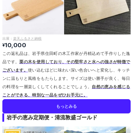
出展：
楽天ふるさと納税
10,000
¥
この返礼品は、岩手県住田町の木工作家が丹精込めて手作りした逸
品です。
栗の木を使用しており、その堅牢さと水への強さが特徴で
ございます。
使い込むほどに味わい深い色合いへと変化し、キッチ
ンに温もりと風格をもたらします。
サイズは使い勝手が良く、毎日
の料理を一層楽しくしてくれることでしょう。
自然の恵みを感じる
ことができる、特別な一品をぜひお手元に。
もっとみる
岩手の恵み定期便・清流敦盛ゴールド