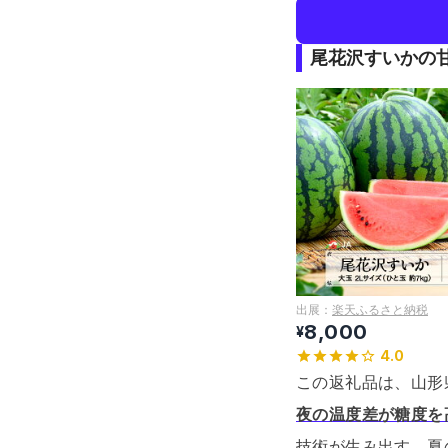
尾花沢すいかの
出展：
楽天ふるさと納税
8,000
¥
4.0
この返礼品は、山形
夜の温度差が糖度を
技術が生み出す、夏