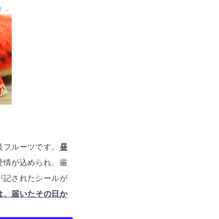
級フルーツです。
昼
愛情が込められ、厳
が記されたシールが
は、届いたその日か