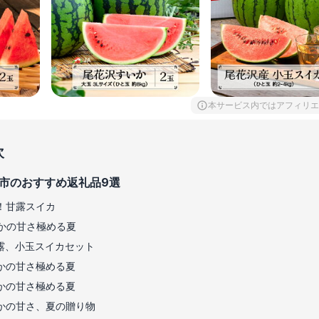
本サービス内ではアフィリエ
次
市のおすすめ返礼品9選
！甘露スイカ
かの甘さ極める夏
露、小玉スイカセット
かの甘さ極める夏
かの甘さ極める夏
かの甘さ、夏の贈り物