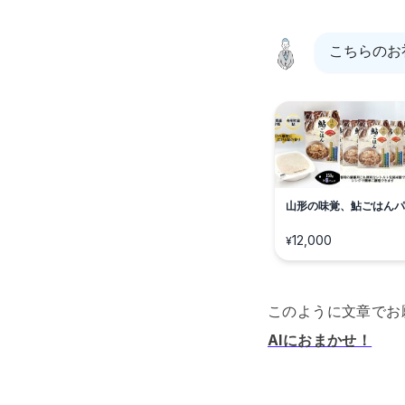
こちらのお
山形の味覚、鮎ごはんパ
12,000
¥
このように文章でお
AIにおまかせ！