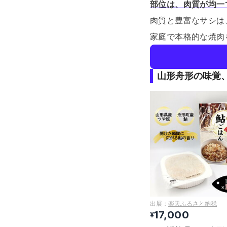
部位は、肉質が均一
肉質と豊富なサシは
家庭で本格的な焼肉
山形舟形の味覚
出展：
楽天ふるさと納税
17,000
¥