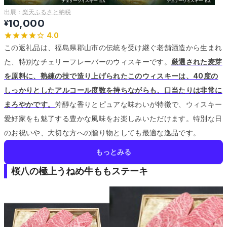
出展：
楽天ふるさと納税
10,000
¥
4.0
この返礼品は、福島県郡山市の伝統を受け継ぐ老舗酒造から生まれ
た、特別なチェリーフレーバーのウィスキーです。
厳選された麦芽
を原料に、熟練の技で造り上げられたこのウィスキーは、40度の
しっかりとしたアルコール度数を持ちながらも、口当たりは非常に
まろやかです。
芳醇な香りとピュアな味わいが特徴で、ウィスキー
愛好家をも魅了する豊かな風味をお楽しみいただけます。
特別な日
のお祝いや、大切な方への贈り物としても最適な逸品です。
もっとみる
桜八の極上うねめ牛ももステーキ