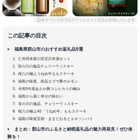
本サービス内ではアフィリエイト広告を利用しています
この記事の目次
福島県郡山市のおすすめ返礼品9選
仁井田本家の至宝日本酒セット
笹の川の逸品チェリーウィスキー
桜八の極上うねめ牛ももステーキ
福島の味覚、絶品エゴマ豚ホルモン
令和5年産あさか舞コシヒカリの極み
福島から届く幸せの味わい
笹の川の逸品、チェリーウィスキー
桜八の極上A5「うねめ牛」ももステーキ
福島の味覚宝箱・ままどおるとエキソンパイ
まとめ：郡山市のふるさと納税返礼品の魅力再発見！ぜひ体
験を！