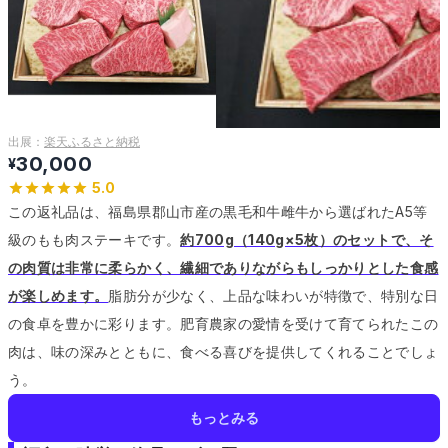
出展：
楽天ふるさと納税
30,000
¥
5.0
この返礼品は、福島県郡山市産の黒毛和牛雌牛から選ばれたA5等
級のもも肉ステーキです。
約700g（140g×5枚）のセットで、そ
の肉質は非常に柔らかく、繊細でありながらもしっかりとした食感
が楽しめます。
脂肪分が少なく、上品な味わいが特徴で、特別な日
の食卓を豊かに彩ります。
肥育農家の愛情を受けて育てられたこの
肉は、味の深みとともに、食べる喜びを提供してくれることでしょ
う。
もっとみる