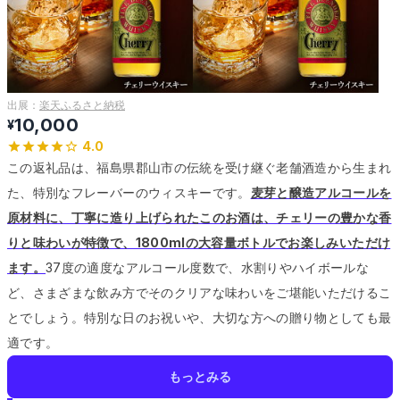
出展：
楽天ふるさと納税
10,000
¥
4.0
この返礼品は、福島県郡山市の伝統を受け継ぐ老舗酒造から生まれ
た、特別なフレーバーのウィスキーです。
麦芽と醸造アルコールを
原材料に、丁寧に造り上げられたこのお酒は、チェリーの豊かな香
りと味わいが特徴で、1800mlの大容量ボトルでお楽しみいただけ
ます。
37度の適度なアルコール度数で、水割りやハイボールな
ど、さまざまな飲み方でそのクリアな味わいをご堪能いただけるこ
とでしょう。
特別な日のお祝いや、大切な方への贈り物としても最
適です。
もっとみる