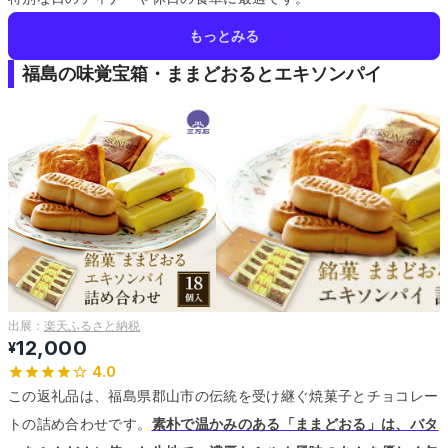
もっとみる
福島の味覚宝箱・ままどおるとエキソンパイ
出展：
楽天ふるさと納税
12,000
¥
4.0
この返礼品は、福島県郡山市の伝統を受け継ぐ焼菓子とチョコレー
トの詰め合わせです。
素朴で温かみのある「ままどおる」は、バタ