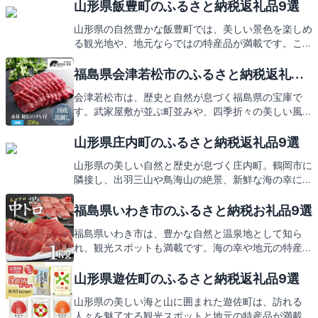
山形県飯豊町のふるさと納税返礼品9選
山形県の自然豊かな飯豊町では、美しい景色を楽しめ
る観光地や、地元ならではの特産品が満載です。この
記事では、飯豊町を訪れたくなるようなスポットと、
ふるさと納税の返礼品についてご紹介します。お楽し
福島県会津若松市のふるさと納税返礼品9
みに！
選
会津若松市は、歴史と自然が息づく福島県の宝庫で
す。武家屋敷が並ぶ町並みや、四季折々の美しい風景
が訪れる人々を魅了し続けています。地元の特産品を
堪能できるふるさと納税では、そんな会津の魅力が詰
山形県庄内町のふるさと納税返礼品9選
まった返礼品が皆様をお待ちしております。次は、ど
山形県の美しい自然と歴史が息づく庄内町。鶴岡市に
んな返礼品があるのか、ご期待ください。
隣接し、出羽三山や鳥海山の絶景、新鮮な海の幸に恵
まれたこの地で、ふるさと納税を通じて地域を支援し
ませんか？庄内町からの心温まる返礼品もお楽しみ
福島県いわき市のふるさと納税お礼品9選
に。
福島県いわき市は、豊かな自然と温泉地として知ら
れ、観光スポットも満載です。海の幸や地元の特産品
も魅力の一つ。この記事では、そんないわき市を訪れ
た際に味わえるご当地グルメや、ふるさと納税の返礼
山形県遊佐町のふるさと納税返礼品9選
品についてご紹介します。お楽しみに！
山形県の美しい海と山に囲まれた遊佐町は、訪れる
人々を魅了する観光スポットと地元の特産品が満載で