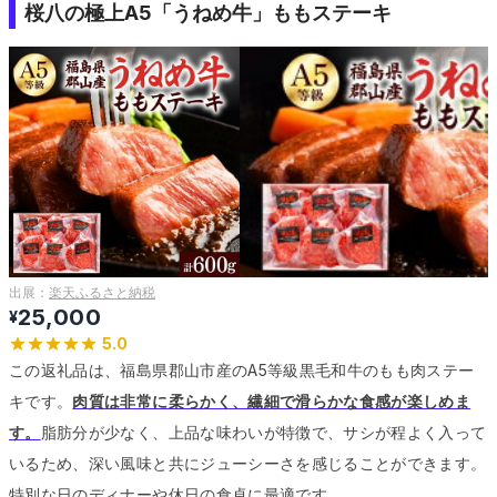
桜八の極上A5「うねめ牛」ももステーキ
出展：
楽天ふるさと納税
25,000
¥
5.0
この返礼品は、福島県郡山市産のA5等級黒毛和牛のもも肉ステー
キです。
肉質は非常に柔らかく、繊細で滑らかな食感が楽しめま
す。
脂肪分が少なく、上品な味わいが特徴で、サシが程よく入って
いるため、深い風味と共にジューシーさを感じることができます。
特別な日のディナーや休日の食卓に最適です。