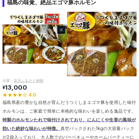
福島の味覚、絶品エゴマ豚ホルモン
出展：
楽天ふるさと納税
13,000
¥
4.0
福島県産の豊かな自然が育んだうつくしまエゴマ豚を使用した味付
ホルモンは、ご家庭で簡単に本格的な味わいを楽しめる逸品です。
特製のホルモンたれで味付けされており、にんにくや生姜の風味が
効いた絶妙な味わいが特徴。
真空パックされた1kgの大容量パック
が2袋入っており、大人数でのバーベキューやホームパーティーに