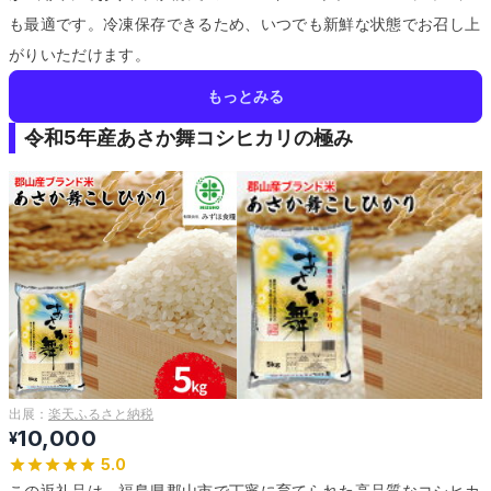
も最適です。
冷凍保存できるため、いつでも新鮮な状態でお召し上
がりいただけます。
もっとみる
令和5年産あさか舞コシヒカリの極み
出展：
楽天ふるさと納税
10,000
¥
5.0
この返礼品は、福島県郡山市で丁寧に育てられた高品質なコシヒカ