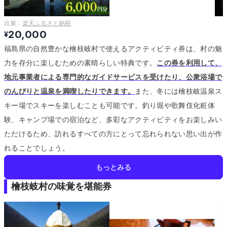
出展：
楽天ふるさと納税
20,000
¥
福島県の自然豊かな檜枝岐村で使えるアクティビティ券は、村の魅
力を存分に楽しむための素晴らしい特典です。
この券を利用して、
地元事業者による専門的なガイドサービスを受けたり、公衆浴場で
のんびりと温泉を満喫したりできます。
また、冬には檜枝岐温泉ス
キー場でスキーを楽しむことも可能です。
釣り堀や歌舞伎化粧体
験、キャンプ場での宿泊など、多彩なアクティビティをお楽しみい
ただけるため、訪れるすべての方にとって忘れられない思い出が作
れることでしょう。
もっとみる
檜枝岐村の味覚を堪能券