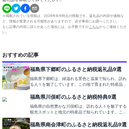
※掲載されている情報は、
2026
年
8
月時点の情報です。返礼品の内容や価格な
ど、情報が変更される可能性がありますので、必ず事前にお調べください。
もし記事の内容に誤りがあった場合には、お手数ですが
こちら
からご連絡くださ
い。
おすすめの記事
福島県下郷町のふるさと納税返礼品9選
福島県下郷町は、緑溢れる景色と温泉で知られ、訪れ
る人々を魅了しています。この地で育まれた特産品
は、ふるさと納税の返礼品としても大変人気。記事で
は、そんな下郷町の観光スポットや地元の味覚を紹介
福島県川俣町のふるさと納税特典9選
し、最後には返礼品の魅力に触れていきます。お楽し
福島県の自然豊かな川俣町は、訪れる人々を魅了する
みに！
観光スポットと地元の特産品で知られています。この
記事では、そんな川俣町の魅力と、ふるさと納税を通
じて手に入る心温まる返礼品についてご紹介します。
福島県南会津町のふるさと納税返礼品9選