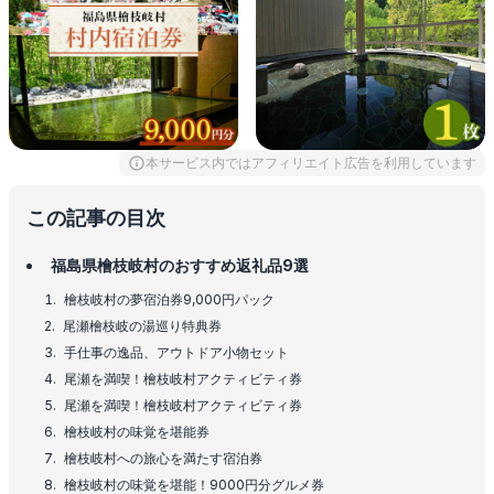
本サービス内ではアフィリエイト広告を利用しています
この記事の目次
福島県檜枝岐村のおすすめ返礼品9選
檜枝岐村の夢宿泊券9,000円パック
尾瀬檜枝岐の湯巡り特典券
手仕事の逸品、アウトドア小物セット
尾瀬を満喫！檜枝岐村アクティビティ券
尾瀬を満喫！檜枝岐村アクティビティ券
檜枝岐村の味覚を堪能券
檜枝岐村への旅心を満たす宿泊券
檜枝岐村の味覚を堪能！9000円分グルメ券