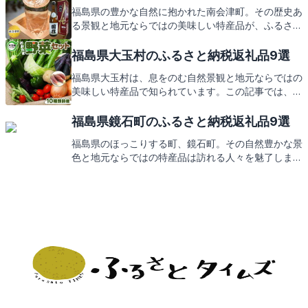
地元の味と思い出が詰まった返礼品をぜひお楽しみ
福島県の豊かな自然に抱かれた南会津町。その歴史あ
に。
る景観と地元ならではの美味しい特産品が、ふるさと
納税の返礼品としてもお楽しみいただけます。次は、
そんな返礼品の数々をご紹介します。
福島県大玉村のふるさと納税返礼品9選
福島県大玉村は、息をのむ自然景観と地元ならではの
美味しい特産品で知られています。この記事では、大
玉村のおすすめ観光スポットと、そこでしか味わえな
い絶品グルメをご紹介します。さらに、ふるさと納税
福島県鏡石町のふるさと納税返礼品9選
を通じて手に入る心温まる返礼品にもご期待くださ
福島県のほっこりする町、鏡石町。その自然豊かな景
い。
色と地元ならではの特産品は訪れる人々を魅了しま
す。この記事では、そんな鏡石町の観光名所ととも
に、ふるさと納税の返礼品にもなっている地元の逸品
をご紹介。お楽しみに！