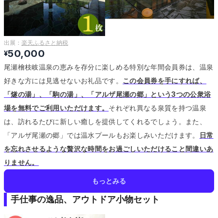
出展：
楽天ふるさと納税
50,000
¥
尾瀬檜枝岐温泉の恵みを存分に楽しめる特別な年間会員券は、温泉
好きな方には見逃せないお礼品です。
この会員券を手にすれば、
「燧の湯」、「駒の湯」、「アルザ尾瀬の郷」という3つの公衆浴
場を無料でご利用いただけます。
それぞれ異なる泉質を持つ温泉
は、訪れるたびに新しい癒しを提供してくれるでしょう。
また、
「アルザ尾瀬の郷」では温水プールもお楽しみいただけます。
日常
を忘れさせるような贅沢な時間をお過ごしいただけること間違いあ
りません。
もっとみる
手仕事の逸品、アウトドア小物セット