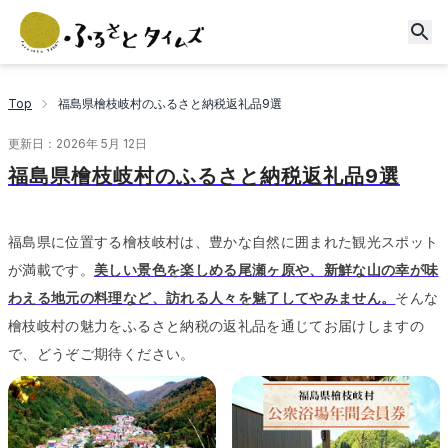
Top
福島県檜枝岐村のふるさと納税返礼品9選
更新日：
2026年 5月 12日
福島県檜枝岐村のふるさと納税返礼品9選
福島県に位置する檜枝岐村は、豊かな自然に囲まれた観光スポット
が満載です。
美しい景色を楽しめる尾瀬ヶ原や、新鮮な山の幸が味
わえる地元の料理など、訪れる人々を魅了してやみません。
そんな
檜枝岐村の魅力をふるさと納税の返礼品を通じてお届けしますの
で、どうぞご期待ください。