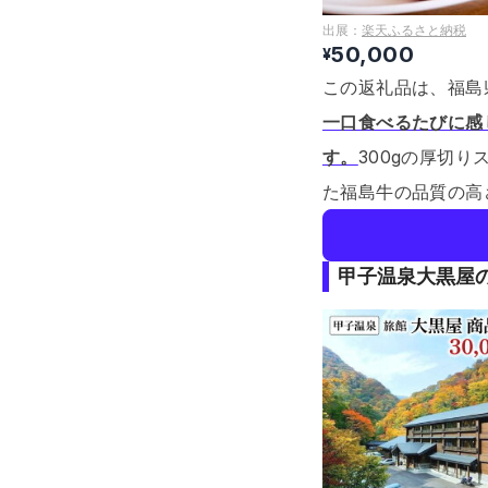
出展：
楽天ふるさと納税
50,000
¥
この返礼品は、福島
一口食べるたびに感
す。
300gの厚切
た福島牛の品質の高
甲子温泉大黒屋