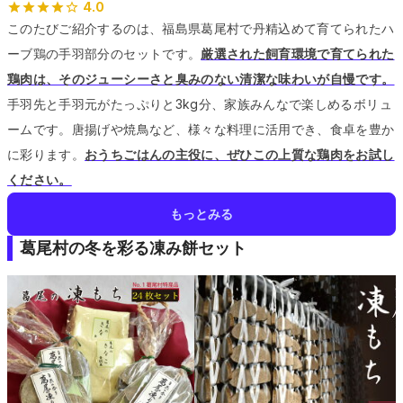
4.0
このたびご紹介するのは、福島県葛尾村で丹精込めて育てられたハ
ーブ鶏の手羽部分のセットです。
厳選された飼育環境で育てられた
鶏肉は、そのジューシーさと臭みのない清潔な味わいが自慢です。
手羽先と手羽元がたっぷりと3kg分、家族みんなで楽しめるボリュ
ームです。
唐揚げや焼鳥など、様々な料理に活用でき、食卓を豊か
に彩ります。
おうちごはんの主役に、ぜひこの上質な鶏肉をお試し
ください。
もっとみる
葛尾村の冬を彩る凍み餅セット