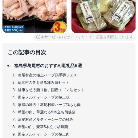
本サービス内ではアフィリエイト広告を利用しています
この記事の目次
福島県葛尾村のおすすめ返礼品9選
葛尾村産の極上ハーブ鶏手羽フェス
葛尾村の冬を彩る凍み餅セット
健康を想う贈り物、国産エゴマ油セット
国産メルティーシープの極上味
家庭の味方！葛尾村産ハーブ鶏もも肉
希望の白、華麗なる5本立ち胡蝶蘭
葛尾村産メルティーシープの極み
希望の白、豪華5本立て胡蝶蘭
国産メルティーシープの極上肉