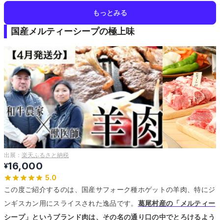
もっとみる
国産メルティーシープの極上味
出展：
楽天ふるさと納税
16,000
¥
5.0
この度ご紹介するのは、国産サフォーク種ホゲットの羊肉、特にジ
ンギスカン用にスライスされた逸品です。
葛尾村産の「メルティー
シープ」というブランド肉は、その名の通り口の中でとろけるよう