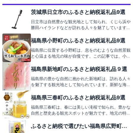
茨城県日立市のふるさと納税返礼品9選
日立市は自然豊かな観光地として知られ、くじら浜や
勝田ハイランドなどが訪れる人々を魅了しています。
また、新鮮な海の幸や地元で愛される特産品も豊富で
す。これらの魅力が詰まった返礼品をご紹介すること
福島県小野町のふるさと納税返礼品9選
で、日立市の魅力を再発見していただけることでしょ
福島県に位置する小野町は、息をのむような自然景観
う。
と心温まる地元の味が自慢です。この記事では、小野
町の見どころや特産品をふんだんに盛り込んだ返礼品
についても触れていきますので、どうぞご期待くださ
福島県新地町のふるさと納税返礼品９選
い。
福島県の豊かな自然に抱かれた新地町は、訪れる人々
を魅了する観光地として知られています。新鮮な海の
幸や山の幸が溢れ、地元ならではの美味しさを堪能で
きる町です。新地町役場が提供するふるさと納税の返
福島県三春町のふるさと納税返礼品9選
礼品には、そんな新地町の魅力がぎゅっと詰まってい
福島県三春町は、春には美しい滝桜で知られ、豊かな
ます。次は、皆さんにも楽しみにしていただきたい返
自然と歴史ある観光スポットが魅力です。地元の特産
礼品の数々をご紹介します。
品を堪能し、町を支えるふるさと納税の返礼品もお楽
しみに。
ふるさと納税で選びたい福島県広野町の