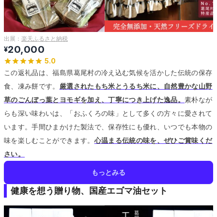
出展：
楽天ふるさと納税
20,000
¥
5.0
この返礼品は、福島県葛尾村の冷え込む気候を活かした伝統の保存
食、凍み餅です。
厳選されたもち米とうるち米に、自然豊かな山野
草のごんぼっ葉とヨモギを加え、丁寧につき上げた逸品。
素朴なが
らも深い味わいは、「おふくろの味」として多くの方々に愛されて
います。
手間ひまかけた製法で、保存性にも優れ、いつでも本物の
味を楽しむことができます。
心温まる伝統の味を、ぜひご賞味くだ
さい。
もっとみる
健康を想う贈り物、国産エゴマ油セット