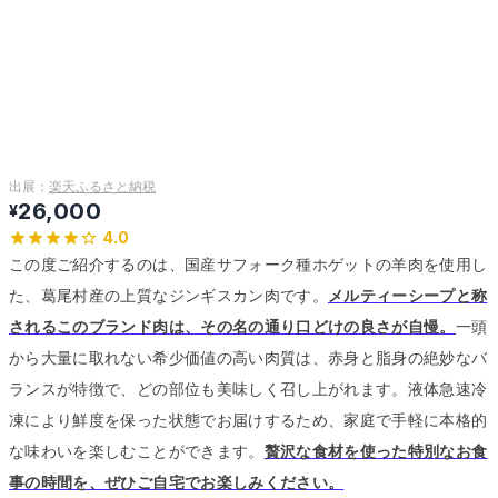
出展：
楽天ふるさと納税
26,000
¥
4.0
この度ご紹介するのは、国産サフォーク種ホゲットの羊肉を使用し
た、葛尾村産の上質なジンギスカン肉です。
メルティーシープと称
されるこのブランド肉は、その名の通り口どけの良さが自慢。
一頭
から大量に取れない希少価値の高い肉質は、赤身と脂身の絶妙なバ
ランスが特徴で、どの部位も美味しく召し上がれます。
液体急速冷
凍により鮮度を保った状態でお届けするため、家庭で手軽に本格的
な味わいを楽しむことができます。
贅沢な食材を使った特別なお食
事の時間を、ぜひご自宅でお楽しみください。