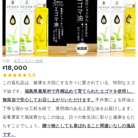
出展：
楽天ふるさと納税
18,000
¥
5.0
この返礼品は、健康を大切にする方々に愛されている、特別なエゴ
マ油です。
福島県葛尾村で丹精込めて育てられたエゴマを使用し、
無添加で安心してお召し上がりいただけます。
手作業による搾油と
丁寧な寝かせ工程を経て、透明感のある上質な油をお届けします。
栄養豊富で風味豊かなこの油は、日々の食生活に彩りと健康をもた
らすことでしょう。
贈り物としても喜ばれること間違いなしの逸品
です。