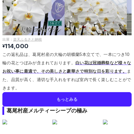
出展：
楽天ふるさと納税
114,000
¥
この返礼品は、葛尾村産の大輪の胡蝶蘭5本立てで、一本につき10
輪の花とつぼみが含まれております。
白い花は冠婚葬祭など様々な
お祝い事に最適で、その美しさと豪華さで特別な日を彩ります。
ま
た、品質が高く、適切な手入れをすれば室内で長く楽しむことがで
きます。
もっとみる
葛尾村産メルティーシープの極み