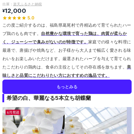
出展：
楽天ふるさと納税
12,000
¥
5.0
この度ご紹介するのは、福島県葛尾村で丹精込めて育てられたハー
ブ鶏のもも肉です。
自然豊かな環境で育った鶏は、肉質が柔らか
く、ジューシーで臭みがないのが特徴です。
家庭での様々な料理に
最適で、唐揚げや焼鳥など、お子様から大人まで幅広く愛される味
わいをお楽しみいただけます。
厳選されたハーブを与えて育てられ
たこだわりの鶏肉は、食卓の主役としてその存在感を放ちます。
美
味しさと品質にこだわりたい方におすすめの逸品です。
もっとみる
希望の白、華麗なる5本立ち胡蝶蘭