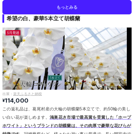
もっとみる
希望の白、豪華5本立て胡蝶蘭
出展：
楽天ふるさと納税
114,000
¥
この返礼品は、葛尾村産の大輪の胡蝶蘭5本立てで、約50輪の美し
い白い花が楽しめます。
鴻巣花き市場で最高賞を受賞した「ホープ
ホワイト」というブランドの胡蝶蘭は、その肉厚で豪華な花びらが
特徴です。
冠婚葬祭など、様々なお祝い事に最適で、長い間室内で