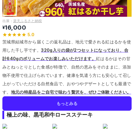
出展：
楽天ふるさと納税
16,000
¥
5.0
茨城県結城市から届くこの返礼品は、地元で愛される紅はるかを使
用した干し芋です。
320g入りの袋が2つセットになっており、合
計640gのボリュームでお楽しみいただけます。
紅はるかはその甘
みとねっとりとした食感が特徴で、自然の恵みをそのままに、添加
物不使用で仕上げられています。
健康を気遣う方にも安心して召し
上がっていただける自然食品で、おやつやデザートとしても最適で
す。
地元の特産品をご自宅で味わう贅沢を、ぜひご体験ください。
もっとみる
極上の味、黒毛和牛ロースステーキ