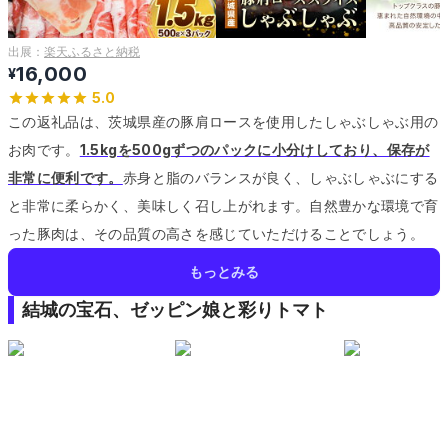
出展：
楽天ふるさと納税
16,000
¥
5.0
この返礼品は、茨城県産の豚肩ロースを使用したしゃぶしゃぶ用の
お肉です。
1.5kgを500gずつのパックに小分けしており、保存が
非常に便利です。
赤身と脂のバランスが良く、しゃぶしゃぶにする
と非常に柔らかく、美味しく召し上がれます。
自然豊かな環境で育
った豚肉は、その品質の高さを感じていただけることでしょう。
もっとみる
結城の宝石、ゼッピン娘と彩りトマト