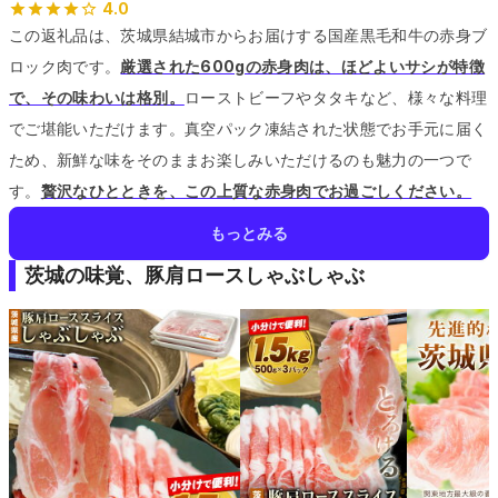
4.0
この返礼品は、茨城県結城市からお届けする国産黒毛和牛の赤身ブ
ロック肉です。
厳選された600gの赤身肉は、ほどよいサシが特徴
で、その味わいは格別。
ローストビーフやタタキなど、様々な料理
でご堪能いただけます。
真空パック凍結された状態でお手元に届く
ため、新鮮な味をそのままお楽しみいただけるのも魅力の一つで
す。
贅沢なひとときを、この上質な赤身肉でお過ごしください。
もっとみる
茨城の味覚、豚肩ロースしゃぶしゃぶ