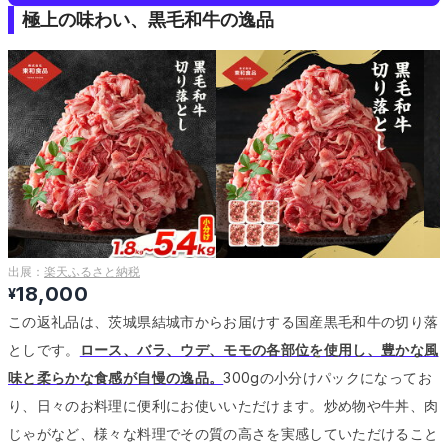
極上の味わい、黒毛和牛の逸品
出展：
楽天ふるさと納税
18,000
¥
この返礼品は、茨城県結城市からお届けする国産黒毛和牛の切り落
としです。
ロース、バラ、ウデ、モモの各部位を使用し、豊かな風
味と柔らかな食感が自慢の逸品。
300gの小分けパックになってお
り、日々のお料理に便利にお使いいただけます。
炒め物や牛丼、肉
じゃがなど、様々な料理でその質の高さを実感していただけること