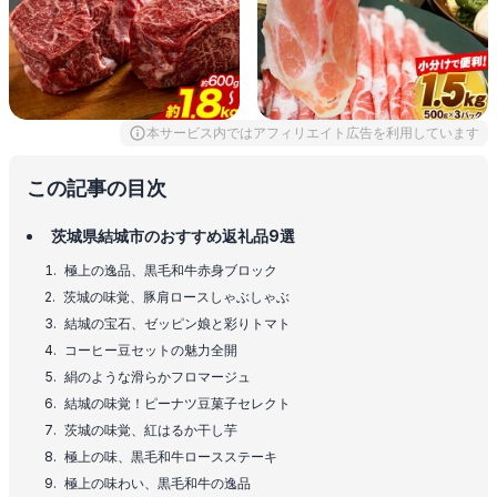
本サービス内ではアフィリエイト広告を利用しています
この記事の目次
茨城県結城市のおすすめ返礼品9選
極上の逸品、黒毛和牛赤身ブロック
茨城の味覚、豚肩ロースしゃぶしゃぶ
結城の宝石、ゼッピン娘と彩りトマト
コーヒー豆セットの魅力全開
絹のような滑らかフロマージュ
結城の味覚！ピーナツ豆菓子セレクト
茨城の味覚、紅はるか干し芋
極上の味、黒毛和牛ロースステーキ
極上の味わい、黒毛和牛の逸品