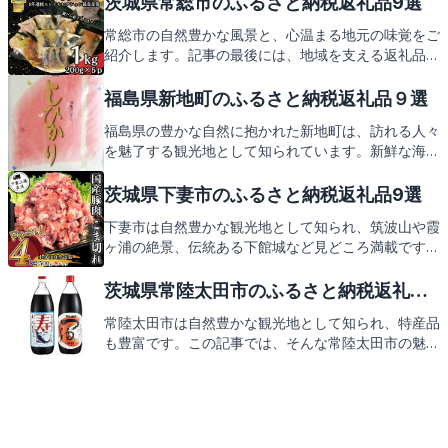
茨城県常総市のふるさと納税返礼品9選
で、日立市の魅力を再発見していただけることでしょ
常総市の自然豊かな風景と、心温まる地元の味覚をご
う。
紹介します。記事の最後には、地域を支える返礼品の
魅力もお楽しみに。
福島県新地町のふるさと納税返礼品９選
福島県の豊かな自然に抱かれた新地町は、訪れる人々
を魅了する観光地として知られています。新鮮な海の
幸や山の幸が溢れ、地元ならではの美味しさを堪能で
きる町です。新地町役場が提供するふるさと納税の返
茨城県下妻市のふるさと納税返礼品9選
礼品には、そんな新地町の魅力がぎゅっと詰まってい
下妻市は自然豊かな観光地として知られ、筑波山や霞
ます。次は、皆さんにも楽しみにしていただきたい返
ヶ浦の絶景、伝統ある下館城など見どころ満載です。
礼品の数々をご紹介します。
また、特産の梨やメロンは絶品。そんな魅力あふれる
下妻市からのお礼の品々を、これからご紹介します。
茨城県常陸太田市のふるさと納税返礼品9
お楽しみに！
選
常陸太田市は自然豊かな観光地として知られ、特産品
も豊富です。この記事では、そんな常陸太田市の魅力
と、ふるさと納税を通じて手に入る心温まる返礼品に
ついてご紹介します。お楽しみに！