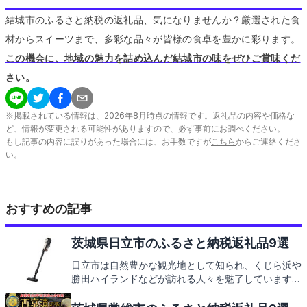
結城市のふるさと納税の返礼品、気になりませんか？厳選された食
材からスイーツまで、多彩な品々が皆様の食卓を豊かに彩ります。
この機会に、地域の魅力を詰め込んだ結城市の味をぜひご賞味くだ
さい。
※掲載されている情報は、
2026
年
8
月時点の情報です。返礼品の内容や価格な
ど、情報が変更される可能性がありますので、必ず事前にお調べください。
もし記事の内容に誤りがあった場合には、お手数ですが
こちら
からご連絡くださ
い。
おすすめの記事
茨城県日立市のふるさと納税返礼品9選
日立市は自然豊かな観光地として知られ、くじら浜や
勝田ハイランドなどが訪れる人々を魅了しています。
また、新鮮な海の幸や地元で愛される特産品も豊富で
す。これらの魅力が詰まった返礼品をご紹介すること