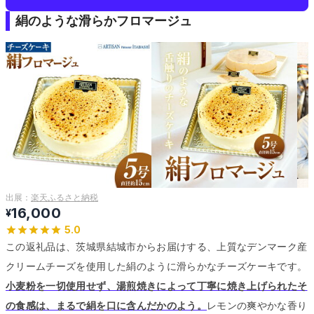
絹のような滑らかフロマージュ
出展：
楽天ふるさと納税
16,000
¥
5.0
この返礼品は、茨城県結城市からお届けする、上質なデンマーク産
クリームチーズを使用した絹のように滑らかなチーズケーキです。
小麦粉を一切使用せず、湯煎焼きによって丁寧に焼き上げられたそ
の食感は、まるで絹を口に含んだかのよう。
レモンの爽やかな香り