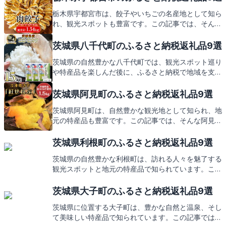
栃木県宇都宮市は、餃子やいちごの名産地として知ら
れ、観光スポットも豊富です。この記事では、そんな
宇都宮市を訪れた際のおすすめスポットと、ふるさと
納税で受け取れる心温まる返礼品についてご紹介しま
茨城県八千代町のふるさと納税返礼品9選
す。地元の味覚や文化を感じながら、お得な返礼品も
茨城県の自然豊かな八千代町では、観光スポット巡り
お楽しみに。
や特産品を楽しんだ後に、ふるさと納税で地域を支
援。心温まる返礼品が待っています。
茨城県阿見町のふるさと納税返礼品9選
茨城県阿見町は、自然豊かな観光地として知られ、地
元の特産品も豊富です。この記事では、そんな阿見町
の見どころと、ふるさと納税の返礼品についてお伝え
します。地元の味覚をお楽しみに。
茨城県利根町のふるさと納税返礼品9選
茨城県の自然豊かな利根町は、訪れる人々を魅了する
観光スポットと地元の特産品で知られています。この
記事では、そんな利根町の魅力と、ふるさと納税を通
じて手に入る心温まる返礼品についてご紹介します。
茨城県大子町のふるさと納税返礼品9選
地元の味覚をお楽しみに。
茨城県に位置する大子町は、豊かな自然と温泉、そし
て美味しい特産品で知られています。この記事では、