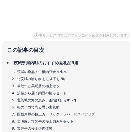
本サービス内ではアフィリエイト広告を利用しています
この記事の目次
茨城県河内町のおすすめ返礼品9選
茨城の逸品！生板納豆食べ比べ
北茨城の贈り物 しらす干し2kg
常陸牛と美明豚の極上セット
茨城から届く納豆の極みセット
北茨城の海の恵み、釜揚げしらす1kg
杉のハコで彩る思い出収納
匠坂東豚の極上ガーリックペッパー味スペアリブ
美明豚と常陸牛の極上肉みそセット
常陸牛の極上焼肉体験