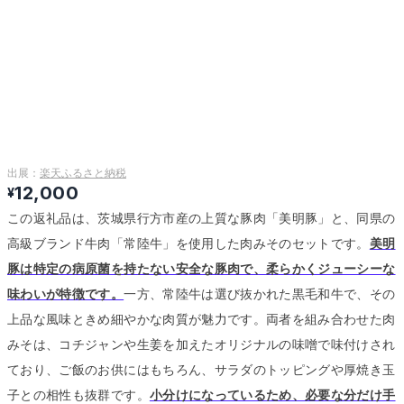
出展：
楽天ふるさと納税
12,000
¥
この返礼品は、茨城県行方市産の上質な豚肉「美明豚」と、同県の
高級ブランド牛肉「常陸牛」を使用した肉みそのセットです。
美明
豚は特定の病原菌を持たない安全な豚肉で、柔らかくジューシーな
味わいが特徴です。
一方、常陸牛は選び抜かれた黒毛和牛で、その
上品な風味ときめ細やかな肉質が魅力です。
両者を組み合わせた肉
みそは、コチジャンや生姜を加えたオリジナルの味噌で味付けされ
ており、ご飯のお供にはもちろん、サラダのトッピングや厚焼き玉
子との相性も抜群です。
小分けになっているため、必要な分だけ手