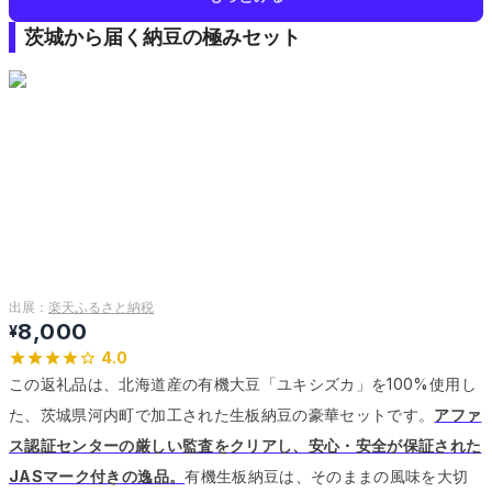
茨城から届く納豆の極みセット
出展：
楽天ふるさと納税
8,000
¥
4.0
この返礼品は、北海道産の有機大豆「ユキシズカ」を100%使用し
た、茨城県河内町で加工された生板納豆の豪華セットです。
アファ
ス認証センターの厳しい監査をクリアし、安心・安全が保証された
JASマーク付きの逸品。
有機生板納豆は、そのままの風味を大切