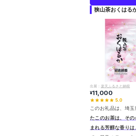
狭山茶おくはる
出展：
楽天ふるさと納税
11,000
¥
5.0
このお礼品は、埼玉
たこのお茶は、その
まれる芳醇な香りは