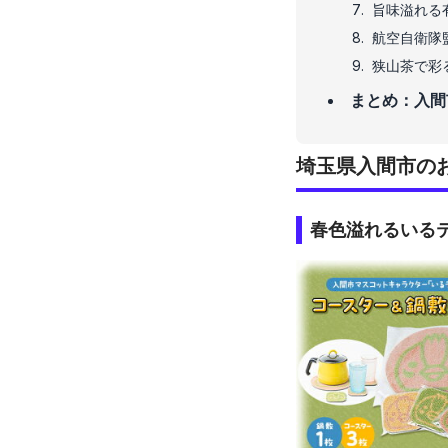
旨味溢れる
航空自衛隊
狭山茶で彩
まとめ：入間
埼玉県入間市の
春色溢れるいる