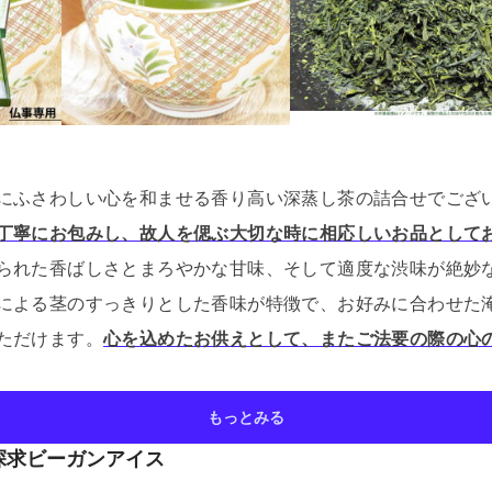
にふさわしい心を和ませる香り高い深蒸し茶の詰合せでござ
丁寧にお包みし、故人を偲ぶ大切な時に相応しいお品として
られた香ばしさとまろやかな甘味、そして適度な渋味が絶妙
による茎のすっきりとした香味が特徴で、お好みに合わせた
ただけます。
心を込めたお供えとして、またご法要の際の心
もっとみる
探求ビーガンアイス