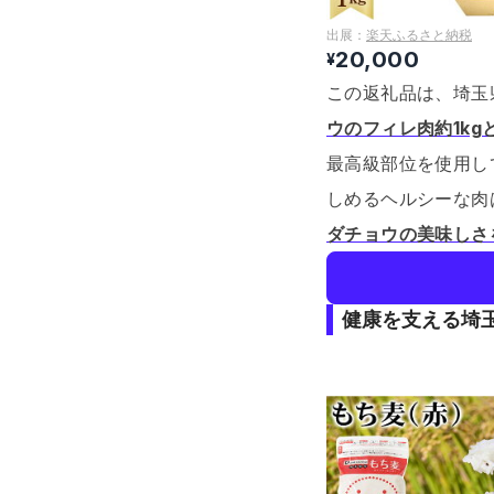
出展：
楽天ふるさと納税
20,000
¥
この返礼品は、埼玉
ウのフィレ肉約1k
最高級部位を使用し
しめるヘルシーな肉
ダチョウの美味しさ
健康を支える埼