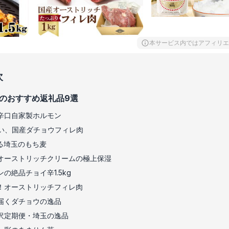
本サービス内ではアフィリエ
次
のおすすめ返礼品9選
辛口自家製ホルモン
い、国産ダチョウフィレ肉
る埼玉のもち麦
オーストリッチクリームの極上保湿
の絶品チョイ辛1.5kg
！オーストリッチフィレ肉
届くダチョウの逸品
沢定期便・埼玉の逸品