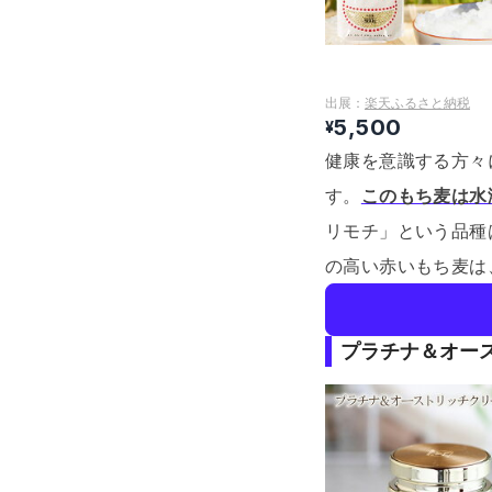
出展：
楽天ふるさと納税
5,500
¥
健康を意識する方々
す。
このもち麦は水
リモチ」という品種
の高い赤いもち麦は
プラチナ＆オー