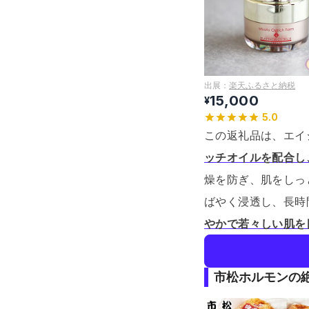
出展：
楽天ふるさと納税
15,000
¥
5.0
この返礼品は、エイ
ッチオイルを配合し
燥を防ぎ、肌をしっ
ばやく浸透し、長時
やかで若々しい肌を
市松ホルモンの絶