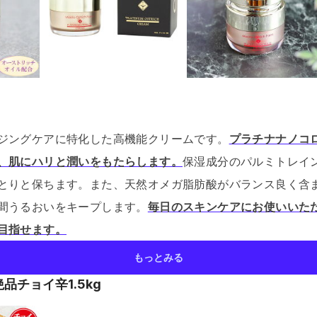
ジングケアに特化した高機能クリームです。
プラチナナノコ
、肌にハリと潤いをもたらします。
保湿成分のパルミトレイ
とりと保ちます。
また、天然オメガ脂肪酸がバランス良く含
間うるおいをキープします。
毎日のスキンケアにお使いいた
目指せます。
もっとみる
品チョイ辛1.5kg