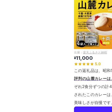
出展：
楽天ふるさと納税
11,000
¥
5.0
この返礼品は、昭和
評判の山麓カレーは
ぞれ2食分ずつの計
されたこのカレーは
美味しさが自慢です