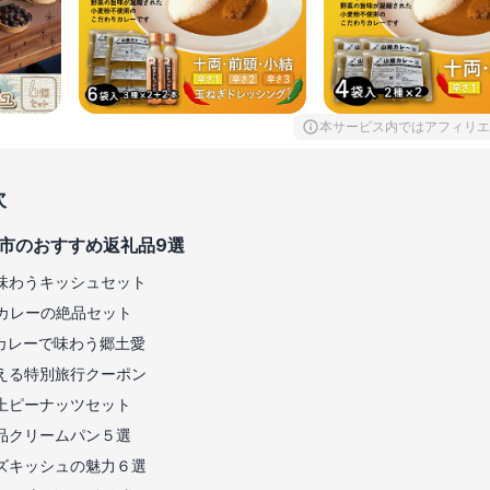
本サービス内ではアフィリエ
次
市のおすすめ返礼品9選
味わうキッシュセット
カレーの絶品セット
カレーで味わう郷土愛
える特別旅行クーポン
上ピーナッツセット
品クリームパン５選
ズキッシュの魅力６選