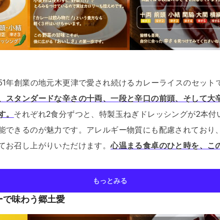
51年創業の地元木更津で愛され続けるカレーライスのセット
、スタンダードな辛さの十両、一段と辛口の前頭、そして大
す。
それぞれ2食分ずつと、特製玉ねぎドレッシングが2本付
能できるのが魅力です。
アレルギー物質にも配慮されており
てお召し上がりいただけます。
心温まる食卓のひと時を、こ
もっとみる
ーで味わう郷土愛