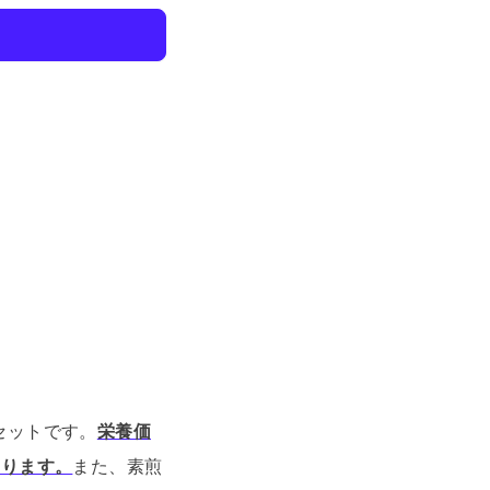
セットです。
栄養価
おります。
また、素煎