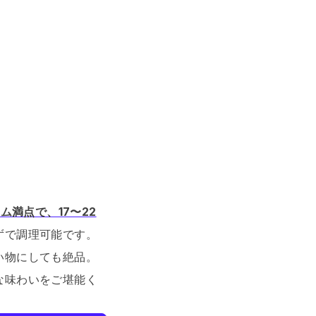
ーム満点で、17〜22
ずで調理可能です。
い物にしても絶品。
な味わいをご堪能く