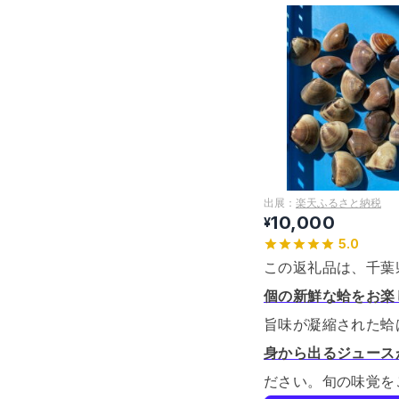
出展：
楽天ふるさと納税
10,000
¥
5.0
この返礼品は、千葉
個の新鮮な蛤をお楽
旨味が凝縮された蛤
身から出るジュース
ださい。
旬の味覚を