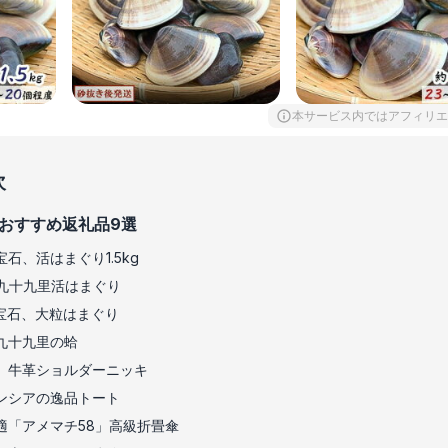
本サービス内ではアフィリエ
次
おすすめ返礼品9選
石、活はまぐり1.5kg
九十九里活はまぐり
宝石、大粒はまぐり
九十九里の蛤
、牛革ショルダーニッキ
ンシアの逸品トート
適「アメマチ58」高級折畳傘