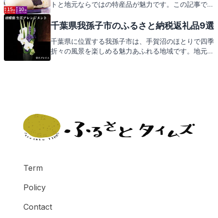
トと地元ならではの特産品が魅力です。この記事で
は、そんな鎌ケ谷市の楽しみ方と、ふるさと納税の返
礼品についてご紹介します。地元の味と心を感じる返
千葉県我孫子市のふるさと納税返礼品9選
礼品にもご期待ください。
千葉県に位置する我孫子市は、手賀沼のほとりで四季
折々の風景を楽しめる魅力あふれる地域です。地元の
特産品を味わいながら、次にご紹介する返礼品にもご
期待ください。
Term
Policy
Contact