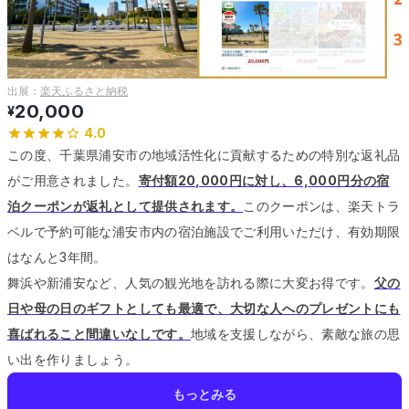
出展：
楽天ふるさと納税
20,000
¥
4.0
この度、千葉県浦安市の地域活性化に貢献するための特別な返礼品
がご用意されました。
寄付額20,000円に対し、6,000円分の宿
泊クーポンが返礼として提供されます。
このクーポンは、楽天トラ
ベルで予約可能な浦安市内の宿泊施設でご利用いただけ、有効期限
はなんと3年間。
舞浜や新浦安など、人気の観光地を訪れる際に大変お得です。
父の
日や母の日のギフトとしても最適で、大切な人へのプレゼントにも
喜ばれること間違いなしです。
地域を支援しながら、素敵な旅の思
い出を作りましょう。
もっとみる