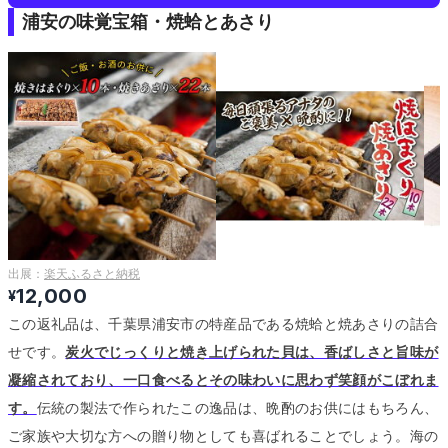
浦安の味覚宝箱・焼蛤とあさり
出展：
楽天ふるさと納税
12,000
¥
この返礼品は、千葉県浦安市の特産品である焼蛤と焼あさりの詰合
せです。
炭火でじっくりと焼き上げられた貝は、香ばしさと旨味が
凝縮されており、一口食べるとその味わいに思わず笑顔がこぼれま
す。
伝統の製法で作られたこの逸品は、晩酌のお供にはもちろん、
ご家族や大切な方への贈り物としても喜ばれることでしょう。
海の