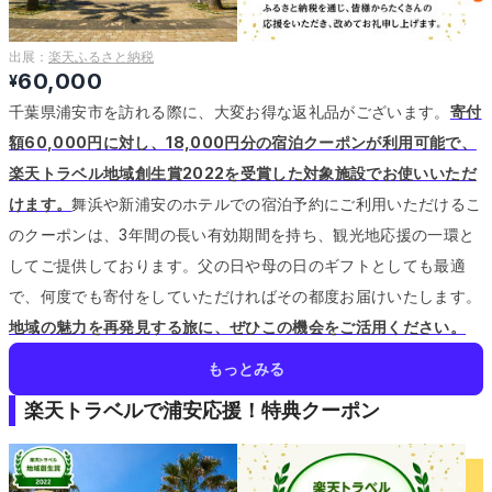
出展：
楽天ふるさと納税
60,000
¥
千葉県浦安市を訪れる際に、大変お得な返礼品がございます。
寄付
額60,000円に対し、18,000円分の宿泊クーポンが利用可能で、
楽天トラベル地域創生賞2022を受賞した対象施設でお使いいただ
けます。
舞浜や新浦安のホテルでの宿泊予約にご利用いただけるこ
のクーポンは、3年間の長い有効期間を持ち、観光地応援の一環と
してご提供しております。
父の日や母の日のギフトとしても最適
で、何度でも寄付をしていただければその都度お届けいたします。
地域の魅力を再発見する旅に、ぜひこの機会をご活用ください。
もっとみる
楽天トラベルで浦安応援！特典クーポン