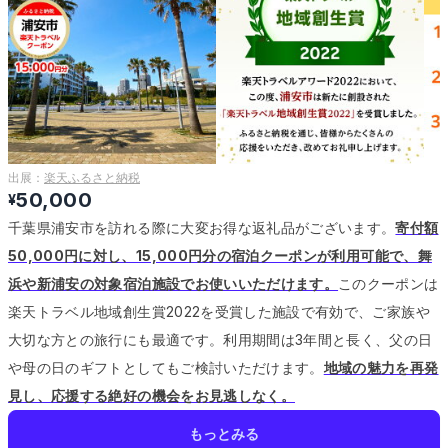
出展：
楽天ふるさと納税
50,000
¥
千葉県浦安市を訪れる際に大変お得な返礼品がございます。
寄付額
50,000円に対し、15,000円分の宿泊クーポンが利用可能で、舞
浜や新浦安の対象宿泊施設でお使いいただけます。
このクーポンは
楽天トラベル地域創生賞2022を受賞した施設で有効で、ご家族や
大切な方との旅行にも最適です。
利用期間は3年間と長く、父の日
や母の日のギフトとしてもご検討いただけます。
地域の魅力を再発
見し、応援する絶好の機会をお見逃しなく。
もっとみる