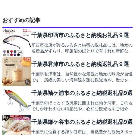
おすすめの記事
千葉県印西市のふるさと納税お礼品９選
印西市役所が誇るふるさと納税の返礼品には、地元の
名産品がずらり。印旛沼のほとりで育まれた新鮮な野
菜や、歴史ある神社仏閣の風情を感じることができる
観光地もご紹介します。次は返礼品の数々をお楽しみ
千葉県君津市のふるさと納税返礼品９選
に。
千葉県君津市は、自然豊かな景観と地元の味覚が自慢
です。房総の美しい海岸線を望む観光地や、歴史を感
じるスポットが点在。そんな君津市の魅力をふるさと
納税の返礼品を通じてお届けします。地元ならではの
千葉県袖ケ浦市のふるさと納税返礼品9選
特産品をご紹介するので、どうぞお楽しみに。
千葉県のほっとする風景に囲まれた袖ケ浦市。この地
でしか味わえない特産品や、心和む観光地をご紹介し
ます。さあ、袖ケ浦市の返礼品の魅力に触れてみませ
んか。
千葉県鎌ケ谷市のふるさと納税返礼品9選
千葉県に位置する鎌ケ谷市は、自然豊かな観光スポッ