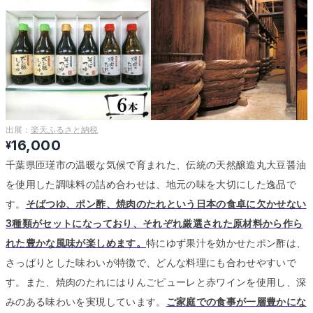
出展：
楽天ふるさと納税
16,000
¥
千葉県匝瑳市の温暖な気候で育まれた、伝統の天然醸造丸大豆醤油
を使用した調味料の詰め合わせは、地元の味を大切にした逸品で
す。
そばつゆ、ポン酢、焼肉のたれという日本の食卓に欠かせない
3種類がセットになっており、それぞれ厳選された原材料から作ら
れた豊かな風味が楽しめます。
特にゆず果汁を効かせたポン酢は、
さっぱりとした味わいが特徴で、どんな料理にも合わせやすいで
す。
また、焼肉のたれにはりんごピューレと赤ワインを使用し、深
みのある味わいを実現しています。
ご家庭での食事が一層豊かにな