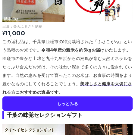
出展：
楽天ふるさと納税
11,000
¥
この返礼品は、千葉県匝瑳市の特別栽培された「ふさこがね」とい
う品種のお米です。
令和4年産の新米を約5kgお届けいたします。
匝瑳市の豊かな土壌と九十九里浜からの潮風が育む天然ミネラルを
たっぷり含んだお米は、その味わい深さで多くの方々に愛されてい
ます。
自然の恵みを受けて育ったこのお米は、お食事の時間をより
豊かなものにしてくれることでしょう。
美味しさと健康を大切にさ
れる方におすすめの逸品です。
もっとみる
千葉の味覚セレクションギフト