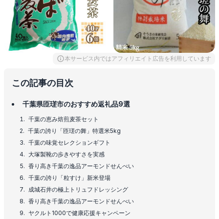
本サービス内ではアフィリエイト広告を利用しています
この記事の目次
千葉県匝瑳市のおすすめ返礼品9選
千葉の恵み焙煎麦茶セット
千葉の誇り「匝瑳の舞」特選米5kg
千葉の味覚セレクションギフト
大塚製靴の歩きやすさを実感
香り高き千葉の逸品アーモンドせんべい
千葉の誇り「粒すけ」新米登場
成城石井の極上トリュフドレッシング
香り高き千葉の逸品アーモンドせんべい
ヤクルト1000で健康応援キャンペーン