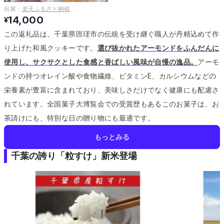
出展：
楽天ふるさと納税
14,000
¥
この返礼品は、千葉県匝瑳市の伝統を受け継ぐ職人が丹精込めて作
り上げた和風クッキーです。
選び抜かれたアーモンドをふんだんに
使用し、サクサクとした食感と香ばしい風味が自慢の逸品。
アーモ
ンドの持つオレイン酸や食物繊維、ビタミンE、カルシウムなどの
栄養素が豊富に含まれており、美味しさだけでなく健康にも配慮さ
れています。
全国菓子大博覧会での受賞歴もあるこのお菓子は、お
茶請けにも、特別な日の贈り物にも最適です。
もっとみる
千葉の誇り「粒すけ」新米登場