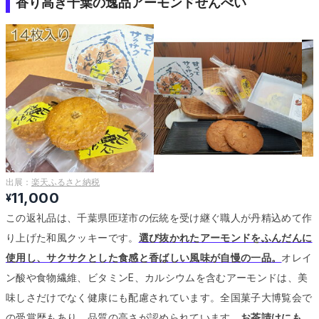
香り高き千葉の逸品アーモンドせんべい
出展：
楽天ふるさと納税
11,000
¥
この返礼品は、千葉県匝瑳市の伝統を受け継ぐ職人が丹精込めて作
り上げた和風クッキーです。
選び抜かれたアーモンドをふんだんに
使用し、サクサクとした食感と香ばしい風味が自慢の一品。
オレイ
ン酸や食物繊維、ビタミンE、カルシウムを含むアーモンドは、美
味しさだけでなく健康にも配慮されています。
全国菓子大博覧会で
の受賞歴もあり、品質の高さが認められています。
お茶請けにも、