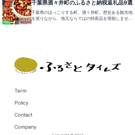
んか。
千葉県酒々井町のふるさと納税返礼品9選
千葉県のほっこりする町、酒々井町。歴史ある観光地
を巡りながら、地元ならではの特産品を堪能しません
か。酒々井町役場がお届けする返礼品の紹介もお楽し
みに。
Term
Policy
Contact
Company