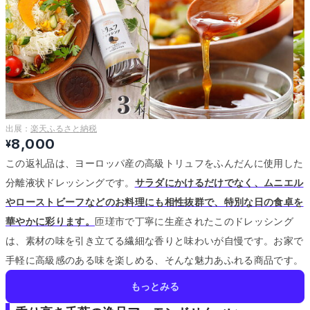
出展：
楽天ふるさと納税
8,000
¥
この返礼品は、ヨーロッパ産の高級トリュフをふんだんに使用した
分離液状ドレッシングです。
サラダにかけるだけでなく、ムニエル
やローストビーフなどのお料理にも相性抜群で、特別な日の食卓を
華やかに彩ります。
匝瑳市で丁寧に生産されたこのドレッシング
は、素材の味を引き立てる繊細な香りと味わいが自慢です。
お家で
手軽に高級感のある味を楽しめる、そんな魅力あふれる商品です。
もっとみる