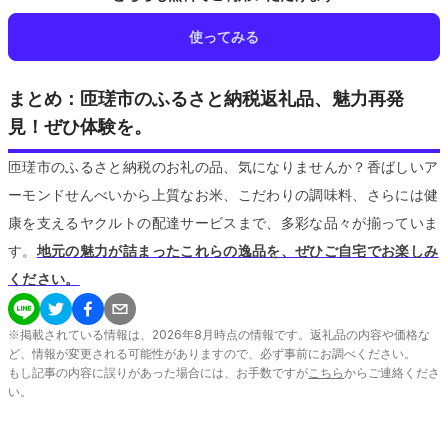
使ってみる
まとめ：匝瑳市のふるさと納税返礼品、魅力再発
見！ぜひ体験を。
匝瑳市のふるさと納税のお礼の品、気になりませんか？香ばしいア
ーモンドせんべいから上質なお米、こだわりの調味料、さらには健
康を支えるヤクルトの配達サービスまで、多彩な品々が揃っていま
す。
地元の魅力が詰まったこれらの逸品を、ぜひご自宅でお楽しみ
ください。
※掲載されている情報は、
2026
年
8
月時点の情報です。返礼品の内容や価格な
ど、情報が変更される可能性がありますので、必ず事前にお調べください。
もし記事の内容に誤りがあった場合には、お手数ですが
こちら
からご連絡くださ
い。