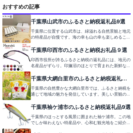
おすすめの記事
千葉県山武市のふるさと納税返礼品9選
千葉県に位置する山武市は、緑溢れる自然景観と地元
の特産品が自慢です。海の幸も山の幸も楽しめるこの
地で、ふるさと納税の返礼品を通じて、地域の魅力を
再発見しませんか。お楽しみに！
千葉県印西市のふるさと納税お礼品９選
印西市役所が誇るふるさと納税の返礼品には、地元の
名産品がずらり。印旛沼のほとりで育まれた新鮮な野
菜や、歴史ある神社仏閣の風情を感じることができる
観光地もご紹介します。次は返礼品の数々をお楽しみ
千葉県大網白里市のふるさと納税返礼品9
に。
選
千葉県の自然豊かな大網白里市では、ふるさと納税を
通じて地域の魅力を発信しています。美しい景観の中
で育まれた特産品や、心温まるおもてなしの精神が息
づく観光スポットを巡る旅もおすすめです。さあ、大
千葉県袖ケ浦市のふるさと納税返礼品9選
網白里市の返礼品とともに、その魅力を一緒に探りま
千葉県のほっとする風景に囲まれた袖ケ浦市。この地
しょう。
でしか味わえない特産品や、心和む観光地をご紹介し
ます。さあ、袖ケ浦市の返礼品の魅力に触れてみませ