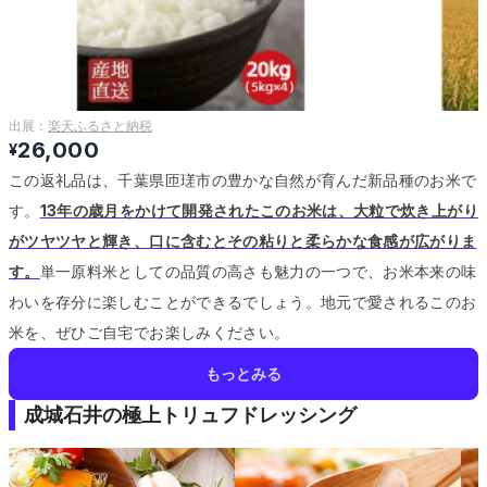
出展：
楽天ふるさと納税
26,000
¥
この返礼品は、千葉県匝瑳市の豊かな自然が育んだ新品種のお米で
す。
13年の歳月をかけて開発されたこのお米は、大粒で炊き上がり
がツヤツヤと輝き、口に含むとその粘りと柔らかな食感が広がりま
す。
単一原料米としての品質の高さも魅力の一つで、お米本来の味
わいを存分に楽しむことができるでしょう。
地元で愛されるこのお
米を、ぜひご自宅でお楽しみください。
もっとみる
成城石井の極上トリュフドレッシング