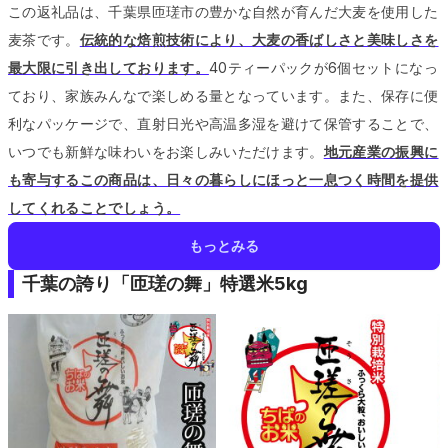
この返礼品は、千葉県匝瑳市の豊かな自然が育んだ大麦を使用した
麦茶です。
伝統的な焙煎技術により、大麦の香ばしさと美味しさを
最大限に引き出しております。
40ティーパックが6個セットになっ
ており、家族みんなで楽しめる量となっています。
また、保存に便
利なパッケージで、直射日光や高温多湿を避けて保管することで、
いつでも新鮮な味わいをお楽しみいただけます。
地元産業の振興に
も寄与するこの商品は、日々の暮らしにほっと一息つく時間を提供
してくれることでしょう。
もっとみる
千葉の誇り「匝瑳の舞」特選米5kg