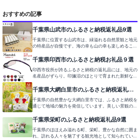
おすすめの記事
千葉県山武市のふるさと納税返礼品9選
千葉県に位置する山武市は、緑溢れる自然景観と地元
の特産品が自慢です。海の幸も山の幸も楽しめるこの
地で、ふるさと納税の返礼品を通じて、地域の魅力を
再発見しませんか。お楽しみに！
千葉県印西市のふるさと納税お礼品９選
印西市役所が誇るふるさと納税の返礼品には、地元の
名産品がずらり。印旛沼のほとりで育まれた新鮮な野
菜や、歴史ある神社仏閣の風情を感じることができる
観光地もご紹介します。次は返礼品の数々をお楽しみ
千葉県大網白里市のふるさと納税返礼品9
に。
選
千葉県の自然豊かな大網白里市では、ふるさと納税を
通じて地域の魅力を発信しています。美しい景観の中
で育まれた特産品や、心温まるおもてなしの精神が息
づく観光スポットを巡る旅もおすすめです。さあ、大
千葉県栄町のふるさと納税返礼品9選
網白里市の返礼品とともに、その魅力を一緒に探りま
千葉県のほほえみ溢れる町、栄町。豊かな自然に囲ま
しょう。
れ、訪れる人々を魅了する観光地として知られていま