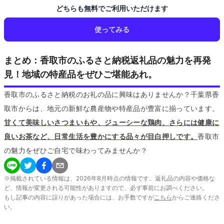
どちらも無料でご利用いただけます
使ってみる
まとめ：香取市のふるさと納税返礼品の魅力を再発
見！地域の特産品をぜひご堪能あれ。
香取市のふるさと納税のお礼の品に興味はありませんか？千葉県香
取市からは、地元の新鮮な農産物や特産品が豊富に揃っています。
甘くて美味しいさつまいもや、ジューシーな鶏肉、さらには健康に
良いお茶など、日常生活を豊かにする品々が目白押しです。
香取市
の魅力をぜひご自宅で味わってみませんか？
※掲載されている情報は、
2026
年
8
月時点の情報です。返礼品の内容や価格な
ど、情報が変更される可能性がありますので、必ず事前にお調べください。
もし記事の内容に誤りがあった場合には、お手数ですが
こちら
からご連絡くださ
い。