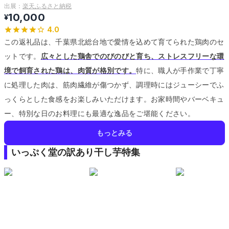
出展：
楽天ふるさと納税
10,000
¥
4.0
この返礼品は、千葉県北総台地で愛情を込めて育てられた鶏肉のセ
ットです。
広々とした鶏舎でのびのびと育ち、ストレスフリーな環
境で飼育された鶏は、肉質が格別です。
特に、職人が手作業で丁寧
に処理した肉は、筋肉繊維が傷つかず、調理時にはジューシーでふ
っくらとした食感をお楽しみいただけます。
お家時間やバーベキュ
ー、特別な日のお料理にも最適な逸品をご堪能ください。
もっとみる
いっぷく堂の訳あり干し芋特集