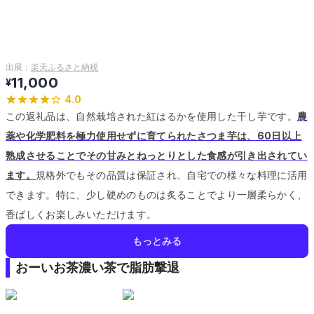
出展：
楽天ふるさと納税
11,000
¥
4.0
この返礼品は、自然栽培された紅はるかを使用した干し芋です。
農
薬や化学肥料を極力使用せずに育てられたさつま芋は、60日以上
熟成させることでその甘みとねっとりとした食感が引き出されてい
ます。
規格外でもその品質は保証され、自宅での様々な料理に活用
できます。
特に、少し硬めのものは炙ることでより一層柔らかく、
香ばしくお楽しみいただけます。
もっとみる
おーいお茶濃い茶で脂肪撃退