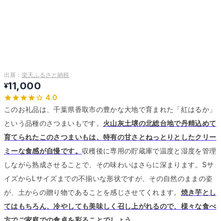
出展：
楽天ふるさと納税
11,000
¥
4.0
このお礼品は、千葉県香取市の豊かな大地で育まれた「紅はるか」
という品種のさつまいもです。
火山灰土壌の北総台地で丹精込めて
育てられたこのさつまいもは、特有の甘さとねっとりとしたクリー
ミーな食感が自慢です。
収穫後に専用の貯蔵庫で温度と湿度を管理
しながら熟成させることで、その味わいはさらに深まります。
Sサ
イズからLサイズまでの不揃いな形状ですが、その自然のままの姿
が、土からの贈り物であることを感じさせてくれます。
焼き芋とし
てはもちろん、冷やしても美味しく召し上がれるので、様々な食べ
方でご家庭での食卓を彩ることでしょう。