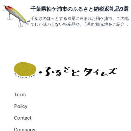
す。この地で育まれた特産品は、ふるさと納税の返礼
品としても大人気。栄町の温かなおもてなしを感じる
千葉県袖ケ浦市のふるさと納税返礼品9選
ことができる逸品を、これからご紹介いたします。お
千葉県のほっとする風景に囲まれた袖ケ浦市。この地
楽しみに！
でしか味わえない特産品や、心和む観光地をご紹介し
ます。さあ、袖ケ浦市の返礼品の魅力に触れてみませ
んか。
Term
Policy
Contact
Company