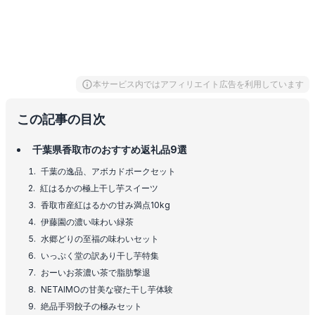
本サービス内ではアフィリエイト広告を利用しています
この記事の目次
千葉県香取市のおすすめ返礼品9選
千葉の逸品、アボカドポークセット
紅はるかの極上干し芋スイーツ
香取市産紅はるかの甘み満点10kg
伊藤園の濃い味わい緑茶
水郷どりの至福の味わいセット
いっぷく堂の訳あり干し芋特集
おーいお茶濃い茶で脂肪撃退
NETAIMOの甘美な寝た干し芋体験
絶品手羽餃子の極みセット