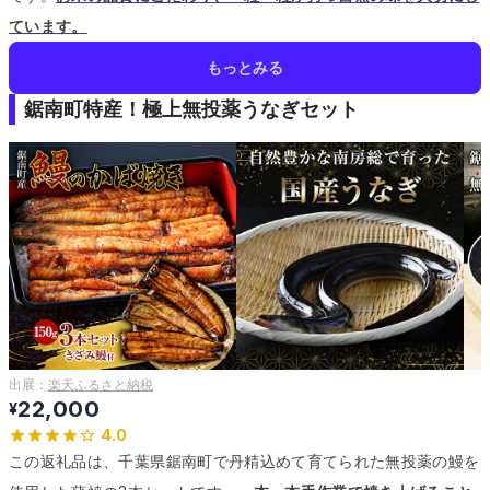
ています。
もっとみる
鋸南町特産！極上無投薬うなぎセット
出展：
楽天ふるさと納税
22,000
¥
4.0
この返礼品は、千葉県鋸南町で丹精込めて育てられた無投薬の鰻を