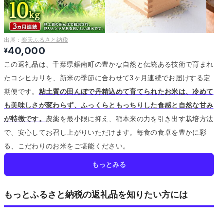
出展：
楽天ふるさと納税
40,000
¥
この返礼品は、千葉県鋸南町の豊かな自然と伝統ある技術で育まれ
たコシヒカリを、新米の季節に合わせて3ヶ月連続でお届けする定
期便です。
粘土質の田んぼで丹精込めて育てられたお米は、冷めて
も美味しさが変わらず、ふっくらともっちりした食感と自然な甘み
が特徴です。
農薬を最小限に抑え、稲本来の力を引き出す栽培方法
で、安心してお召し上がりいただけます。
毎食の食卓を豊かに彩
る、こだわりのお米をご堪能ください。
もっとみる
もっとふるさと納税の返礼品を知りたい方には