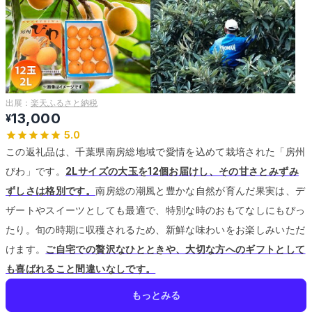
出展：
楽天ふるさと納税
13,000
¥
5.0
この返礼品は、千葉県南房総地域で愛情を込めて栽培された「房州
びわ」です。
2Lサイズの大玉を12個お届けし、その甘さとみずみ
ずしさは格別です。
南房総の潮風と豊かな自然が育んだ果実は、デ
ザートやスイーツとしても最適で、特別な時のおもてなしにもぴっ
たり。
旬の時期に収穫されるため、新鮮な味わいをお楽しみいただ
けます。
ご自宅での贅沢なひとときや、大切な方へのギフトとして
も喜ばれること間違いなしです。
もっとみる