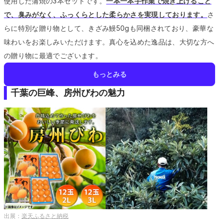
使用した蒲焼の3本セットです。
一本一本手作業で焼き上げること
で、臭みがなく、ふっくらとした柔らかさを実現しております。
さ
らに特別な贈り物として、きざみ鰻50gも同梱されており、豪華な
味わいをお楽しみいただけます。
真心を込めた逸品は、大切な方へ
の贈り物に最適でございます。
もっとみる
千葉の巨峰、房州びわの魅力
出展：
楽天ふるさと納税