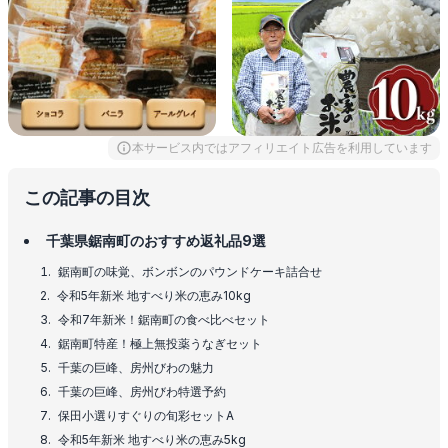
本サービス内ではアフィリエイト広告を利用しています
この記事の目次
千葉県鋸南町のおすすめ返礼品9選
鋸南町の味覚、ボンボンのパウンドケーキ詰合せ
令和5年新米 地すべり米の恵み10kg
令和7年新米！鋸南町の食べ比べセット
鋸南町特産！極上無投薬うなぎセット
千葉の巨峰、房州びわの魅力
千葉の巨峰、房州びわ特選予約
保田小選りすぐりの旬彩セットA
令和5年新米 地すべり米の恵み5kg