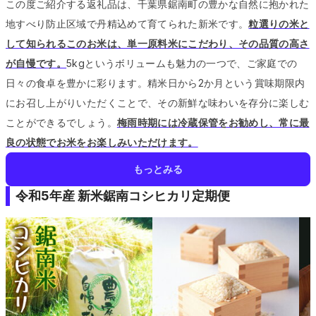
この度ご紹介する返礼品は、千葉県鋸南町の豊かな自然に抱かれた
地すべり防止区域で丹精込めて育てられた新米です。
粒選りの米と
して知られるこのお米は、単一原料米にこだわり、その品質の高さ
が自慢です。
5kgというボリュームも魅力の一つで、ご家庭での
日々の食卓を豊かに彩ります。
精米日から2か月という賞味期限内
にお召し上がりいただくことで、その新鮮な味わいを存分に楽しむ
ことができるでしょう。
梅雨時期には冷蔵保管をお勧めし、常に最
良の状態でお米をお楽しみいただけます。
もっとみる
令和5年産 新米鋸南コシヒカリ定期便