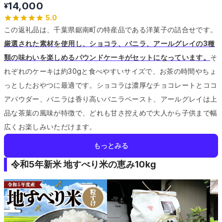
14,000
¥
5.0
この返礼品は、千葉県鋸南町の特産品である洋菓子の詰合せです。
厳選された素材を使用し、ショコラ、バニラ、アールグレイの3種
類の味わいを楽しめるパウンドケーキがセットになっています。
そ
れぞれのケーキは約30gと食べやすいサイズで、お茶の時間やちょ
っとしたおやつに最適です。
ショコラは濃厚なチョコレートとココ
アパウダー、バニラは香り高いバニラペースト、アールグレイは上
品な茶葉の風味が特徴で、どれも甘さ控えめで大人から子供まで幅
広くお楽しみいただけます。
もっとみる
令和5年新米 地すべり米の恵み10kg