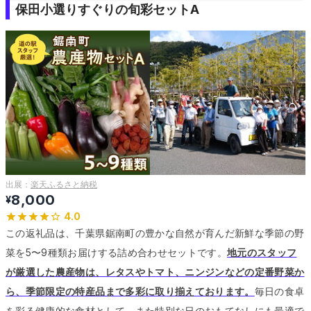
保田小選りすぐりの旬彩セットA
出展：
楽天ふるさと納税
8,000
¥
4.0
この返礼品は、千葉県鋸南町の豊かな自然が育んだ新鮮な季節の野
菜を5〜9種類お届けする詰め合わせセットです。
地元のスタッフ
が厳選した農産物は、レタスやトマト、ニンジンなどの定番野菜か
ら、季節限定の特産品まで多彩に取り揃えております。
毎日の食卓
を彩る健康的な食材として、また特別な日のおもてなしにも最適で