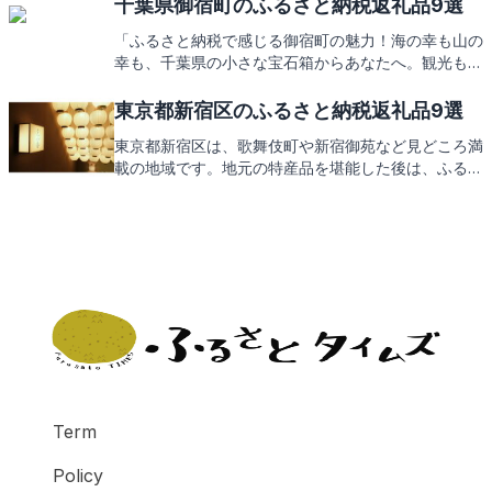
な大多喜町の魅力をお届けする返礼品にもご期待くだ
千葉県御宿町のふるさと納税返礼品9選
さい。
「ふるさと納税で感じる御宿町の魅力！海の幸も山の
幸も、千葉県の小さな宝石箱からあなたへ。観光もグ
ルメも、返礼品でお楽しみに！」
東京都新宿区のふるさと納税返礼品9選
東京都新宿区は、歌舞伎町や新宿御苑など見どころ満
載の地域です。地元の特産品を堪能した後は、ふるさ
と納税でその味をお家でも楽しめる返礼品が待ってい
ます。次は新宿区からの素敵な返礼品をお楽しみに。
Term
Policy