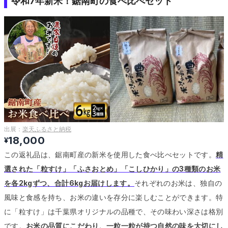
令和7年新米！鋸南町の食べ比べセット
出展：
楽天ふるさと納税
18,000
¥
この返礼品は、鋸南町産の新米を使用した食べ比べセットです。
精
選された「粒すけ」「ふさおとめ」「こしひかり」の3種類のお米
を各2kgずつ、合計6kgお届けします。
それぞれのお米は、独自の
風味と食感を持ち、お米の違いを存分に楽しむことができます。
特
に「粒すけ」は千葉県オリジナルの品種で、その味わい深さは格別
です。
お米の品質にこだわり、一粒一粒が持つ自然の味を大切にし