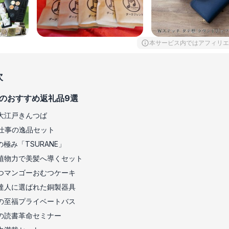
本サービス内ではアフィリエ
次
のおすすめ返礼品9選
大江戸きんつば
仕事の逸品セット
極み「TSURANE」
植物力で美髪へ導くセット
つマンゴーおむつケーキ
達人に選ばれた銅製器具
の至福プライベートバス
の読書革命セミナー