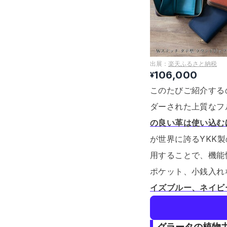
出展：
楽天ふるさと納税
106,000
¥
このたびご紹介する
ダーされた上質なフ
の良い革は使い込む
が世界に誇るYKK製
用することで、機能
ポケット、小銭入れ
イズブルー、ネイビ
グラータの植物