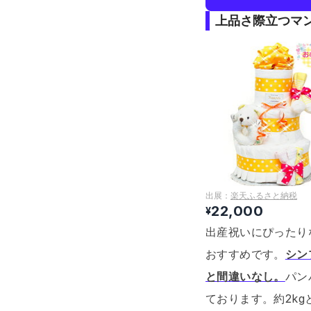
上品さ際立つマ
出展：
楽天ふるさと納税
22,000
¥
出産祝いにぴったり
おすすめです。
シン
と間違いなし。
パン
ております。
約2k