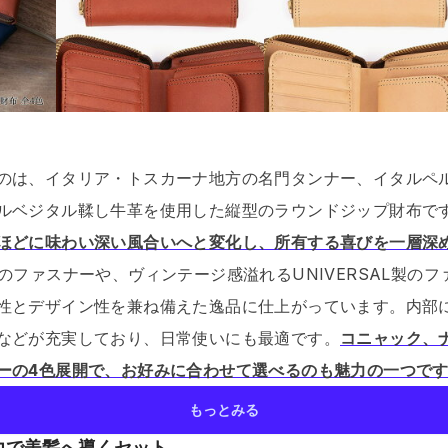
のは、イタリア・トスカーナ地方の名門タンナー、イタルペ
ルベジタル鞣し牛革を使用した縦型のラウンドジップ財布で
ほどに味わい深い風合いへと変化し、所有する喜びを一層深
のファスナーや、ヴィンテージ感溢れるUNIVERSAL製の
性とデザイン性を兼ね備えた逸品に仕上がっています。
内部
などが充実しており、日常使いにも最適です。
コニャック、
ーの4色展開で、お好みに合わせて選べるのも魅力の一つで
もっとみる
力で美髪へ導くセット