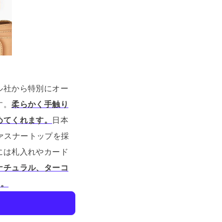
ル社から特別にオー
す。
柔らかく手触り
めてくれます。
日本
ファスナートップを採
には札入れやカード
ナチュラル、ターコ
す。