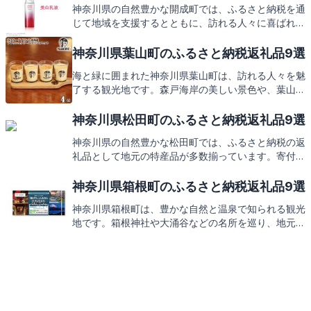
神奈川県の自然豊かな開成町では、ふるさと納税を通
ができるふるさと納税の返礼品にもご期待ください。
じて地域を支援するとともに、訪れる人々に喜ばれる
返礼品をご用意しております。町の観光スポットや特
産品を巡る旅の魅力をご紹介した後、皆様が楽しみに
神奈川県葉山町のふるさと納税返礼品9選
される返礼品をご案内いたします。
海と緑に囲まれた神奈川県葉山町は、訪れる人々を魅
了する観光地です。森戸海岸の美しい景色や、葉山牛
などの地元の味覚を堪能できる町として知られていま
す。この素敵な葉山町が提供するふるさと納税の返礼
神奈川県松田町のふるさと納税返礼品9選
品には、どんな特産品が含まれているのか、これから
神奈川県の自然豊かな松田町では、ふるさと納税の返
ご紹介してまいりますので、どうぞお楽しみに。
礼品として地元の特産品が多数揃っています。寄付を
して地域を支援するとともに、松田町の魅力を再発見
する機会を得られます。次は、そんな返礼品の一部を
神奈川県箱根町のふるさと納税返礼品9選
ご紹介いたしますので、どうぞお楽しみに。
神奈川県箱根町は、豊かな自然と温泉で知られる観光
地です。箱根神社や大涌谷などの名所を巡り、地元の
特産品を味わう旅はいかがでしょうか。この地でしか
手に入らない逸品が、ふるさと納税の返礼品としても
お楽しみいただけます。次は、そんな箱根町の返礼品
をご紹介しますので、どうぞご期待ください。