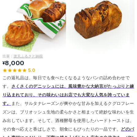
出展：
楽天ふるさと納税
8,000
¥
5.0
この返礼品は、毎日でも食べたくなるようなパンの詰め合わせで
す。
さくさくのデニッシュには、風味豊かな大納言がたっぷりと練
り込まれており、その味わいはお店でも大変な人気を誇っていま
す。
また、サルタナレーズンが爽やかな甘みを加えるクグロフレー
ズンは、ブリオッシュ生地の柔らかさと相まって絶妙な味わいを生
み出しています。
そして、酒種酵母を使用したハードトーストは、
その食べ応えと香ばしさで、朝食にもぴったりの一品です。
どのパ