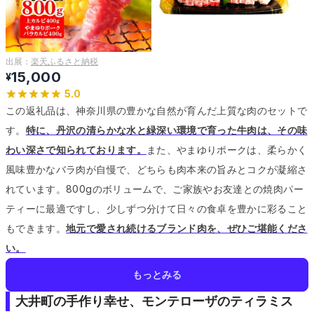
出展：
楽天ふるさと納税
15,000
¥
5.0
この返礼品は、神奈川県の豊かな自然が育んだ上質な肉のセットで
す。
特に、丹沢の清らかな水と緑深い環境で育った牛肉は、その味
わい深さで知られております。
また、やまゆりポークは、柔らかく
風味豊かなバラ肉が自慢で、どちらも肉本来の旨みとコクが凝縮さ
れています。
800gのボリュームで、ご家族やお友達との焼肉パー
ティーに最適ですし、少しずつ分けて日々の食卓を豊かに彩ること
もできます。
地元で愛され続けるブランド肉を、ぜひご堪能くださ
い。
もっとみる
大井町の手作り幸せ、モンテローザのティラミス