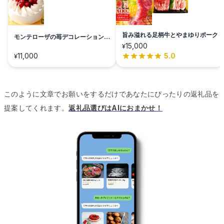
旨み溢れる足柄牛とやまゆりポーク
モンテローザの苺デコレーション祝
宴
15,000
¥
11,000
5.0
¥
このように文章でお願いをするだけであなたにぴったりの返礼品を
提案してくれます。
返礼品選びはAIにおまかせ！