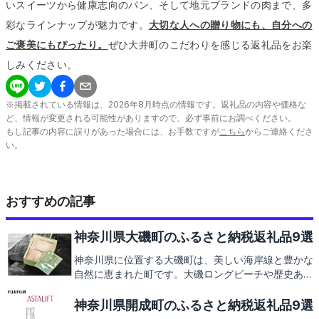
いスイーツから健康志向のパン、そして地元ブランドの肉まで、多
彩なラインナップが魅力です。
大切な人への贈り物にも、自分への
ご褒美にもぴったり。
ぜひ大井町のこだわりを感じる返礼品をお楽
しみください。
※掲載されている情報は、
2026
年
8
月時点の情報です。返礼品の内容や価格な
ど、情報が変更される可能性がありますので、必ず事前にお調べください。
もし記事の内容に誤りがあった場合には、お手数ですが
こちら
からご連絡くださ
い。
おすすめの記事
神奈川県大磯町のふるさと納税返礼品9選
神奈川県に位置する大磯町は、美しい海岸線と豊かな
自然に恵まれた町です。大磯ロングビーチや歴史ある
大磯港など、訪れる人々を魅了する観光スポットが満
載。地元で愛される特産品を使ったグルメも大磯町の
神奈川県開成町のふるさと納税返礼品9選
自慢です。そんな大磯町の魅力をさらに深く知ること