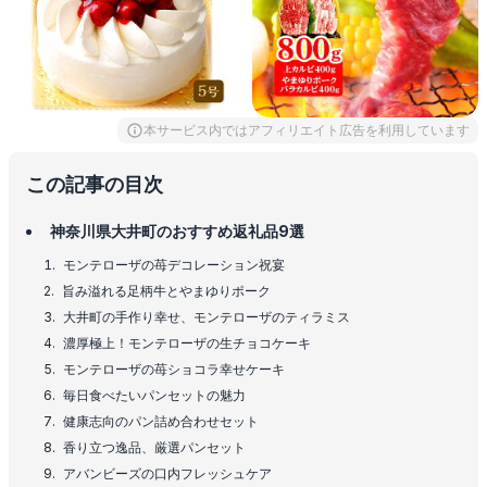
本サービス内ではアフィリエイト広告を利用しています
この記事の目次
神奈川県大井町のおすすめ返礼品9選
モンテローザの苺デコレーション祝宴
旨み溢れる足柄牛とやまゆりポーク
大井町の手作り幸せ、モンテローザのティラミス
濃厚極上！モンテローザの生チョコケーキ
モンテローザの苺ショコラ幸せケーキ
毎日食べたいパンセットの魅力
健康志向のパン詰め合わせセット
香り立つ逸品、厳選パンセット
アバンビーズの口内フレッシュケア