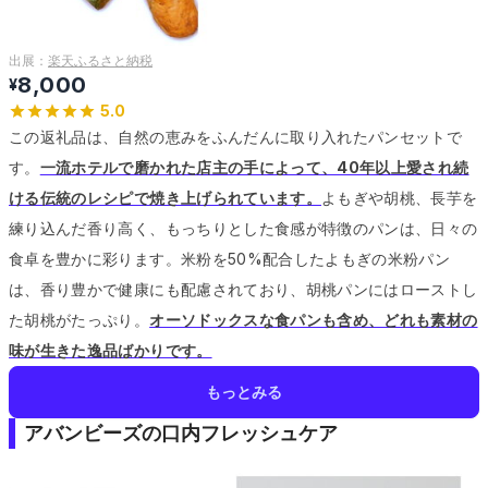
出展：
楽天ふるさと納税
8,000
¥
5.0
この返礼品は、自然の恵みをふんだんに取り入れたパンセットで
す。
一流ホテルで磨かれた店主の手によって、40年以上愛され続
ける伝統のレシピで焼き上げられています。
よもぎや胡桃、長芋を
練り込んだ香り高く、もっちりとした食感が特徴のパンは、日々の
食卓を豊かに彩ります。
米粉を50%配合したよもぎの米粉パン
は、香り豊かで健康にも配慮されており、胡桃パンにはローストし
た胡桃がたっぷり。
オーソドックスな食パンも含め、どれも素材の
味が生きた逸品ばかりです。
もっとみる
アバンビーズの口内フレッシュケア