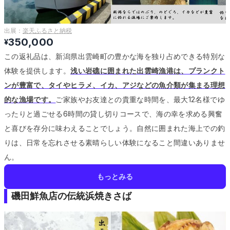
出展：
楽天ふるさと納税
350,000
¥
この返礼品は、新潟県出雲崎町の豊かな海を独り占めできる特別な
体験を提供します。
浅い岩礁に囲まれた出雲崎漁港は、プランクト
ンが豊富で、タイやヒラメ、イカ、アジなどの魚介類が集まる理想
的な漁場です。
ご家族やお友達との貴重な時間を、最大12名様でゆ
ったりと過ごせる6時間の貸し切りコースで、海の幸を求める興奮
と喜びを存分に味わえることでしょう。
自然に囲まれた海上での釣
りは、日常を忘れさせる素晴らしい体験になること間違いありませ
ん。
もっとみる
磯田鮮魚店の伝統浜焼きさば