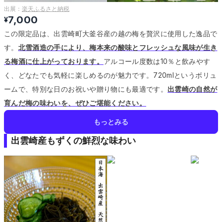
出展：
楽天ふるさと納税
7,000
¥
この限定品は、出雲崎町大釜谷産の越の梅を贅沢に使用した逸品で
す。
北雪酒造の手により、梅本来の酸味とフレッシュな風味が生き
る梅酒に仕上がっております。
アルコール度数は10％と飲みやす
く、どなたでも気軽に楽しめるのが魅力です。
720mlというボリュ
ームで、特別な日のお祝いや贈り物にも最適です。
出雲崎の自然が
育んだ梅の味わいを、ぜひご堪能ください。
もっとみる
出雲崎産もずくの鮮烈な味わい