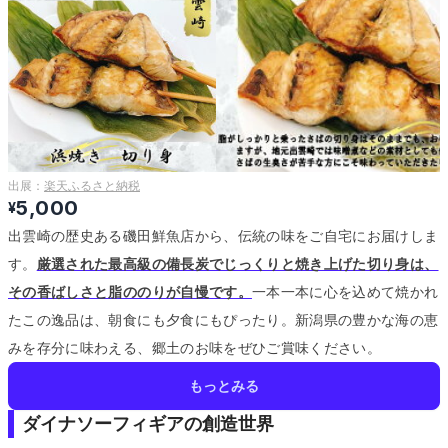
出展：
楽天ふるさと納税
5,000
¥
出雲崎の歴史ある磯田鮮魚店から、伝統の味をご自宅にお届けしま
す。
厳選された最高級の備長炭でじっくりと焼き上げた切り身は、
その香ばしさと脂ののりが自慢です。
一本一本に心を込めて焼かれ
たこの逸品は、朝食にも夕食にもぴったり。
新潟県の豊かな海の恵
みを存分に味わえる、郷土のお味をぜひご賞味ください。
もっとみる
ダイナソーフィギアの創造世界