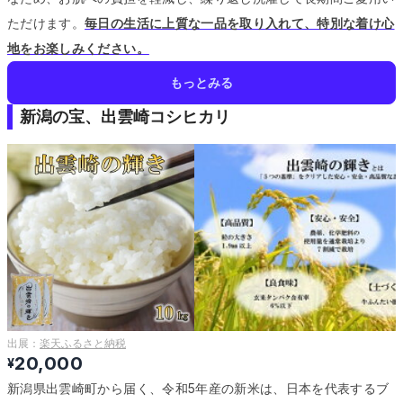
ただけます。
毎日の生活に上質な一品を取り入れて、特別な着け心
地をお楽しみください。
もっとみる
新潟の宝、出雲崎コシヒカリ
出展：
楽天ふるさと納税
20,000
¥
新潟県出雲崎町から届く、令和5年産の新米は、日本を代表するブ