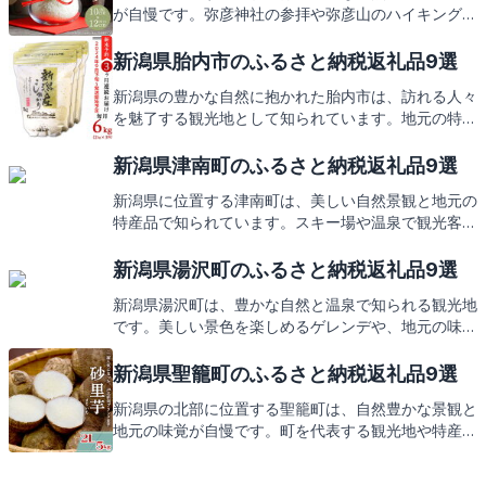
が自慢です。弥彦神社の参拝や弥彦山のハイキングを
楽しんだ後は、村の特産品を堪能。この素敵な体験を
お家でも味わえる返礼品をご紹介します。お楽しみ
新潟県胎内市のふるさと納税返礼品9選
に！
新潟県の豊かな自然に抱かれた胎内市は、訪れる人々
を魅了する観光地として知られています。地元の特産
品を堪能しながら、胎内市独自の返礼品がどんなもの
か、ご期待ください。
新潟県津南町のふるさと納税返礼品9選
新潟県に位置する津南町は、美しい自然景観と地元の
特産品で知られています。スキー場や温泉で観光客を
魅了する一方、ふるさと納税の返礼品としてもその魅
力を発信しています。津南町の心温まるおもてなしを
新潟県湯沢町のふるさと納税返礼品9選
感じる返礼品を、これからご紹介いたします。お楽し
新潟県湯沢町は、豊かな自然と温泉で知られる観光地
みに！
です。美しい景色を楽しめるゲレンデや、地元の味覚
を堪能できるグルメが満載。そんな湯沢町の魅力を、
ふるさと納税の返礼品を通じてお届けします。次は、
新潟県聖籠町のふるさと納税返礼品9選
どんな返礼品があるのか、ご期待ください。
新潟県の北部に位置する聖籠町は、自然豊かな景観と
地元の味覚が自慢です。町を代表する観光地や特産品
をご紹介しながら、ふるさと納税の返礼品にもご期待
ください。