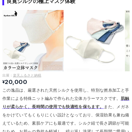
良寛シルクの極上マスク体験
出展：
楽天ふるさと納税
20,000
¥
この逸品は、厳選された天然シルクを使用し、特別な撚糸加工と手
作業による特殊ニット編みで作られた立体カラーマスクです。
肌触
りが柔らかく、長時間の使用でも快適性を保ちます。
また、メガネ
をかけていてもくもりにくい設計となっており、保湿効果も兼ね備
えているため、素肌ケアにも最適です。
シルク紐で長さ調節が可能
なため、お肌への負担を軽減し、繰り返し洗濯して長期間ご愛用い