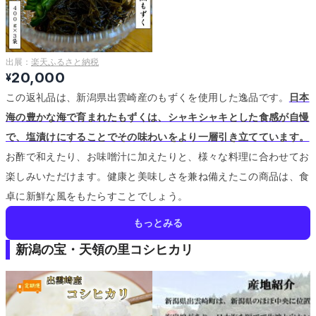
出展：
楽天ふるさと納税
20,000
¥
この返礼品は、新潟県出雲崎産のもずくを使用した逸品です。
日本
海の豊かな海で育まれたもずくは、シャキシャキとした食感が自慢
で、塩漬けにすることでその味わいをより一層引き立てています。
お酢で和えたり、お味噌汁に加えたりと、様々な料理に合わせてお
楽しみいただけます。
健康と美味しさを兼ね備えたこの商品は、食
卓に新鮮な風をもたらすことでしょう。
もっとみる
新潟の宝・天領の里コシヒカリ