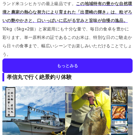
ランド米コシヒカリの最上級品です。
この地域特有の豊かな自然環
境と農家の熱心な努力により育まれた「出雲崎の輝き」は、粒ぞろ
いの艶やかさと、口いっぱいに広がる甘みと旨味が自慢の逸品。
10kg（5kg×2個）と家庭用にも十分な量で、毎日の食卓を豊かに
彩ります。
単一原料米の証であるこのお米は、特別な日のご馳走か
ら日々の食事まで、幅広いシーンでお楽しみいただけることでしょ
う。
もっとみる
孝信丸で行く絶景釣り体験