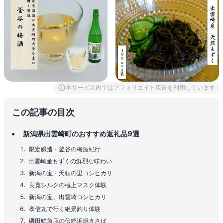
本サービス内ではアフィリエイト広告を利用しています
この記事の目次
新潟県出雲崎町のおすすめ返礼品9選
限定醸造・釜谷の梅酒紀行
出雲崎産もずくの鮮烈な味わい
新潟の宝・天領の里コシヒカリ
良寛シルクの極上マスク体験
新潟の宝、出雲崎コシヒカリ
孝信丸で行く絶景釣り体験
磯田鮮魚店の伝統浜焼きさば