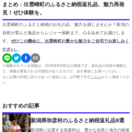
まとめ：出雲崎町のふるさと納税返礼品、魅力再発
見！ぜひ体験を。
出雲崎町のふるさと納税のお礼の品、魅力を感じませんか？新潟の
自然が育んだ逸品からレジャー体験まで、心を込めてお届けしま
す。
ぜひこの機会に、出雲崎町の豊かな魅力をご自宅でお楽しみく
ださい。
※掲載されている情報は、
2026
年
8
月時点の情報です。返礼品の内容や価格な
ど、情報が変更される可能性がありますので、必ず事前にお調べください。
もし記事の内容に誤りがあった場合には、お手数ですが
こちら
からご連絡くださ
い。
おすすめの記事
新潟県弥彦村のふるさと納税返礼品9選
新潟県に位置する弥彦村は、豊かな自然と地元の味覚