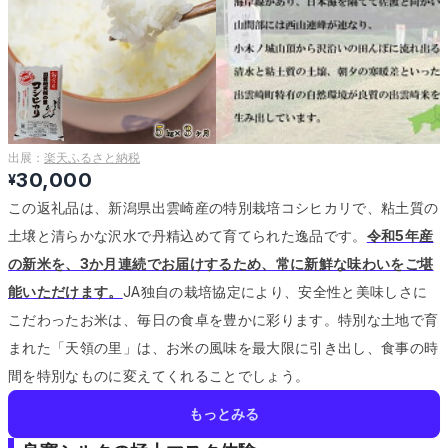
出展：
楽天ふるさと納税
30,000
¥
この返礼品は、新潟県出雲崎産の特別栽培コシヒカリで、粘土質の
土壌と清らかな沢水で丹精込めて育てられた逸品です。
令和5年産
の新米を、3か月連続でお届けするため、常に新鮮な味わいをご堪
能いただけます。
JA独自の栽培協定により、安全性と美味しさに
こだわったお米は、毎日の食卓を豊かに彩ります。
特別な土地で育
まれた「天領の里」は、お米の風味を最大限に引き出し、食事の時
間を特別なものに変えてくれることでしょう。
もっとみる