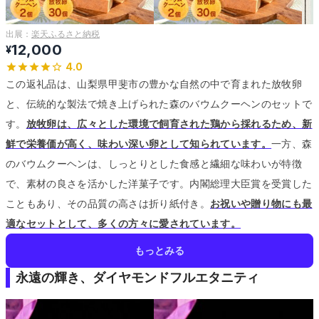
出展：
楽天ふるさと納税
12,000
¥
4.0
この返礼品は、山梨県甲斐市の豊かな自然の中で育まれた放牧卵
と、伝統的な製法で焼き上げられた森のバウムクーヘンのセットで
す。
放牧卵は、広々とした環境で飼育された鶏から採れるため、新
鮮で栄養価が高く、味わい深い卵として知られています。
一方、森
のバウムクーヘンは、しっとりとした食感と繊細な味わいが特徴
で、素材の良さを活かした洋菓子です。
内閣総理大臣賞を受賞した
こともあり、その品質の高さは折り紙付き。
お祝いや贈り物にも最
適なセットとして、多くの方々に愛されています。
もっとみる
永遠の輝き、ダイヤモンドフルエタニティ