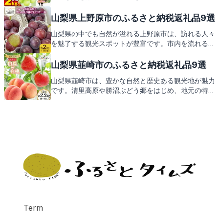
州ワインビーフ、信玄餅などの特産品が自慢です。こ
の地域の豊かな恵みをお家で感じられる返礼品の紹介
山梨県上野原市のふるさと納税返礼品9選
にご期待ください。
山梨県の中でも自然が溢れる上野原市は、訪れる人々
を魅了する観光スポットが豊富です。市内を流れる清
流、富士山の絶景ポイント、そして地元で愛される特
産品がふるさと納税の返礼品としてもお楽しみいただ
山梨県韮崎市のふるさと納税返礼品9選
けます。次は上野原市からの心温まる返礼品をご紹介
山梨県韮崎市は、豊かな自然と歴史ある観光地が魅力
します。
です。清里高原や勝沼ぶどう郷をはじめ、地元の特産
品も豊富。この記事では、そんな韮崎市の見どころと
ともに、ふるさと納税の返礼品にも注目してご紹介し
ます。地元の味覚や工芸品など、心温まる返礼品をお
楽しみに。
Term