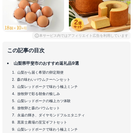
本サービス内ではアフィリエイト広告を利用しています
この記事の目次
山梨県甲斐市のおすすめ返礼品9選
山梨から届く希望の卵定期便
森の味わいバウムクーヘンセット
山梨レッドポークで味わう極上ミンチ
放牧卵で彩る朝食の愉しみ
山梨レッドポークの極上カツ体験
放牧卵と森のバウムセット
永遠の輝き、ダイヤモンドフルエタニティ
黒富士農場の至宝ギフトセット
山梨レッドポークで味わう極上ミンチ