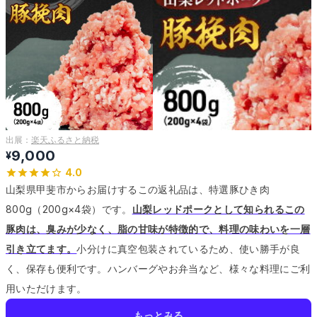
出展：
楽天ふるさと納税
9,000
¥
4.0
山梨県甲斐市からお届けするこの返礼品は、特選豚ひき肉
800g（200g×4袋）です。
山梨レッドポークとして知られるこの
豚肉は、臭みが少なく、脂の甘味が特徴的で、料理の味わいを一層
引き立てます。
小分けに真空包装されているため、使い勝手が良
く、保存も便利です。
ハンバーグやお弁当など、様々な料理にご利
用いただけます。
もっとみる