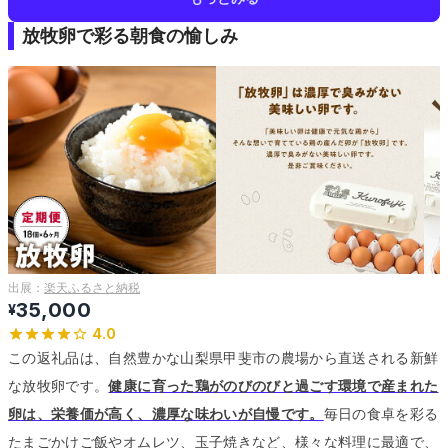
放牧卵で彩る朝食の愉しみ
出展：
楽天ふるさと納税
35,000
¥
4.0
この返礼品は、自然豊かな山梨県甲斐市の農場から直送される新鮮
な放牧卵です。
健康に育った鶏がのびのびと過ごす環境で産まれた
卵は、栄養価が高く、濃厚な味わいが自慢です。
毎日の食卓を彩る
たまごかけご飯やオムレツ、玉子焼きなど、様々な料理に最適で、