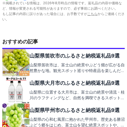
※掲載されている情報は、
2026
年
8
月時点の情報です。返礼品の内容や価格な
ど、情報が変更される可能性がありますので、必ず事前にお調べください。
もし記事の内容に誤りがあった場合には、お手数ですが
こちら
からご連絡くださ
い。
おすすめの記事
山梨県笛吹市のふるさと納税返礼品9選
山梨県笛吹市は、富士山の絶景やぶどう畑が広がる自
然豊かな地。観光スポット巡りや特産品を楽しんだ後
は、ふるさと納税の返礼品でさらなる魅力を発見して
いただけます。お楽しみに！
山梨県大月市のふるさと納税返礼品9選
山梨県に位置する大月市は、富士山の絶景や清流・桂
川のラフティングなど、自然を満喫できるスポットが
溢れています。さらに、市特産の桃やぶどうを使った
スイーツも絶品です。これらの魅力をお届けする返礼
山梨県甲州市のふるさと納税返礼品9選
品の紹介にご期待ください。
山梨県の心和む風景に抱かれた甲州市。歴史ある勝沼
ぶどう郷をはじめ、富士山を望む絶景スポットや、甲