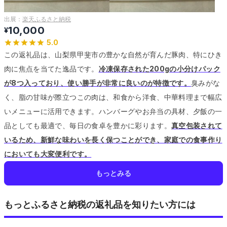
出展：
楽天ふるさと納税
10,000
¥
5.0
この返礼品は、山梨県甲斐市の豊かな自然が育んだ豚肉、特にひき
肉に焦点を当てた逸品です。
冷凍保存された200gの小分けパック
が8つ入っており、使い勝手が非常に良いのが特徴です。
臭みがな
く、脂の甘味が際立つこの肉は、和食から洋食、中華料理まで幅広
いメニューに活用できます。
ハンバーグやお弁当の具材、夕飯の一
品としても最適で、毎日の食卓を豊かに彩ります。
真空包装されて
いるため、新鮮な味わいを長く保つことができ、家庭での食事作り
においても大変便利です。
もっとみる
もっとふるさと納税の返礼品を知りたい方には