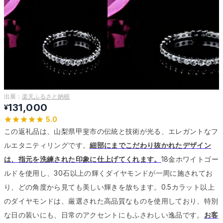
出展：
楽天ふるさと納税
131,000
¥
5.0
この返礼品は、山梨県甲斐市の伝統と技術が光る、エレガントなフ
ルエタニティリングです。
細部にまでこだわり抜かれたデザイン
は、指元を洗練された印象に仕上げてくれます。
18金ホワイトゴー
ルドを使用し、30石以上の輝くダイヤモンドが一周に施されてお
り、どの角度から見ても美しい輝きを放ちます。
0.5カラット以上
のダイヤモンドは、厳選された高品質なものを使用しており、特別
な日の装いにも、日常のアクセントにもふさわしい逸品です。
お客