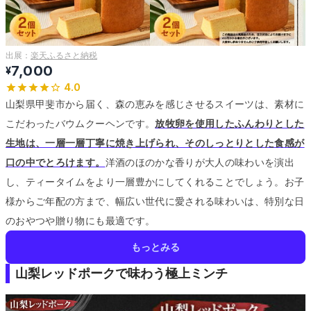
出展：
楽天ふるさと納税
7,000
¥
4.0
山梨県甲斐市から届く、森の恵みを感じさせるスイーツは、素材に
こだわったバウムクーヘンです。
放牧卵を使用したふんわりとした
生地は、一層一層丁寧に焼き上げられ、そのしっとりとした食感が
口の中でとろけます。
洋酒のほのかな香りが大人の味わいを演出
し、ティータイムをより一層豊かにしてくれることでしょう。
お子
様からご年配の方まで、幅広い世代に愛される味わいは、特別な日
のおやつや贈り物にも最適です。
もっとみる
山梨レッドポークで味わう極上ミンチ