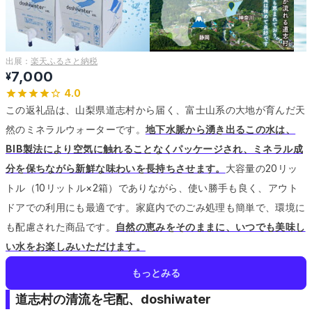
出展：
楽天ふるさと納税
7,000
¥
4.0
この返礼品は、山梨県道志村から届く、富士山系の大地が育んだ天
然のミネラルウォーターです。
地下水脈から湧き出るこの水は、
BIB製法により空気に触れることなくパッケージされ、ミネラル成
分を保ちながら新鮮な味わいを長持ちさせます。
大容量の20リッ
トル（10リットル×2箱）でありながら、使い勝手も良く、アウト
ドアでの利用にも最適です。
家庭内でのごみ処理も簡単で、環境に
も配慮された商品です。
自然の恵みをそのままに、いつでも美味し
い水をお楽しみいただけます。
もっとみる
道志村の清流を宅配、doshiwater