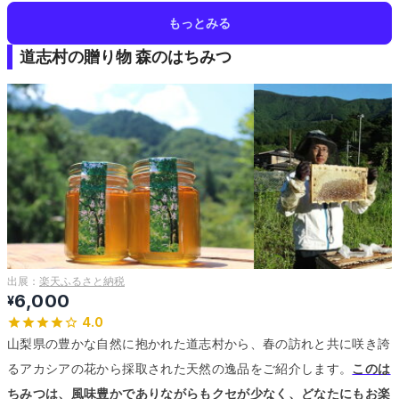
もっとみる
道志村の贈り物 森のはちみつ
出展：
楽天ふるさと納税
6,000
¥
4.0
山梨県の豊かな自然に抱かれた道志村から、春の訪れと共に咲き誇
るアカシアの花から採取された天然の逸品をご紹介します。
このは
ちみつは、風味豊かでありながらもクセが少なく、どなたにもお楽