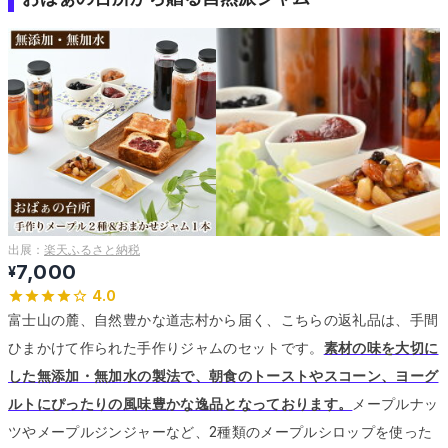
出展：
楽天ふるさと納税
7,000
¥
4.0
富士山の麓、自然豊かな道志村から届く、こちらの返礼品は、手間
ひまかけて作られた手作りジャムのセットです。
素材の味を大切に
した無添加・無加水の製法で、朝食のトーストやスコーン、ヨーグ
ルトにぴったりの風味豊かな逸品となっております。
メープルナッ
ツやメープルジンジャーなど、2種類のメープルシロップを使った