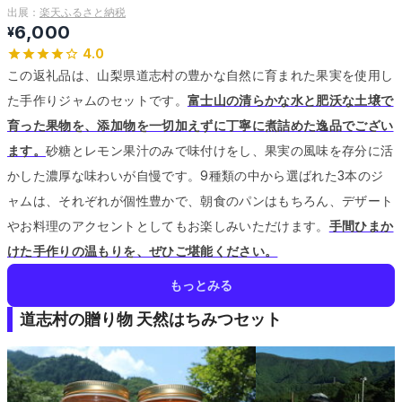
出展：
楽天ふるさと納税
6,000
¥
4.0
この返礼品は、山梨県道志村の豊かな自然に育まれた果実を使用し
た手作りジャムのセットです。
富士山の清らかな水と肥沃な土壌で
育った果物を、添加物を一切加えずに丁寧に煮詰めた逸品でござい
ます。
砂糖とレモン果汁のみで味付けをし、果実の風味を存分に活
かした濃厚な味わいが自慢です。
9種類の中から選ばれた3本のジ
ャムは、それぞれが個性豊かで、朝食のパンはもちろん、デザート
やお料理のアクセントとしてもお楽しみいただけます。
手間ひまか
けた手作りの温もりを、ぜひご堪能ください。
もっとみる
道志村の贈り物 天然はちみつセット