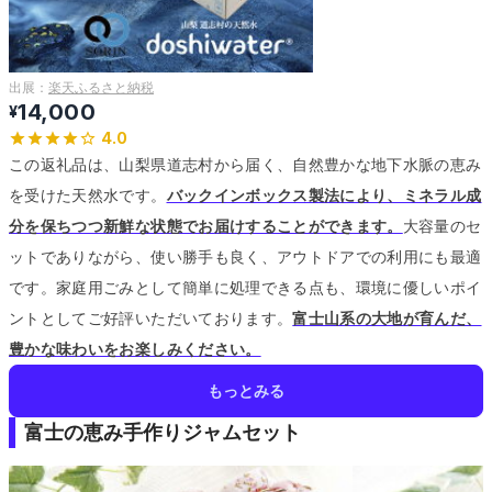
出展：
楽天ふるさと納税
14,000
¥
4.0
この返礼品は、山梨県道志村から届く、自然豊かな地下水脈の恵み
を受けた天然水です。
バックインボックス製法により、ミネラル成
分を保ちつつ新鮮な状態でお届けすることができます。
大容量のセ
ットでありながら、使い勝手も良く、アウトドアでの利用にも最適
です。
家庭用ごみとして簡単に処理できる点も、環境に優しいポイ
ントとしてご好評いただいております。
富士山系の大地が育んだ、
豊かな味わいをお楽しみください。
もっとみる
富士の恵み手作りジャムセット