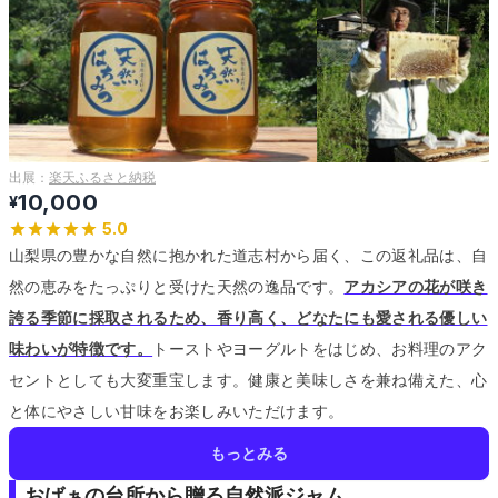
出展：
楽天ふるさと納税
10,000
¥
5.0
山梨県の豊かな自然に抱かれた道志村から届く、この返礼品は、自
然の恵みをたっぷりと受けた天然の逸品です。
アカシアの花が咲き
誇る季節に採取されるため、香り高く、どなたにも愛される優しい
味わいが特徴です。
トーストやヨーグルトをはじめ、お料理のアク
セントとしても大変重宝します。
健康と美味しさを兼ね備えた、心
と体にやさしい甘味をお楽しみいただけます。
もっとみる
おばぁの台所から贈る自然派ジャム