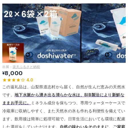
出展：
楽天ふるさと納税
8,000
¥
4.0
この返礼品は、山梨県道志村から届く、自然が生んだ恵みの天然水
です。
地下水脈から湧き出る清らかな水は、BIB製法により新鮮な
ままお手元に。
ミネラル成分を保ちつつ、専用ウォーターケースで
冷蔵庫に収納しやすく、また天然水の氷も作れる利便性を備えてい
ます。
飲用後は簡単に処理可能で、日常生活においても環境に配慮
した選択をしていただけます。
自然の味わいをそのままに、ご家庭