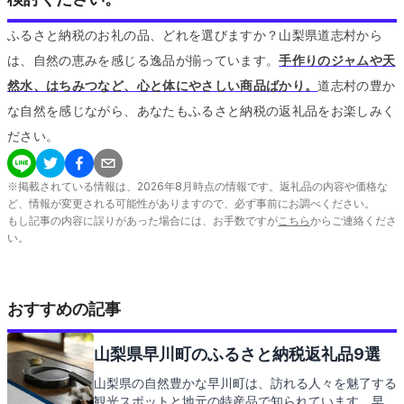
ふるさと納税のお礼の品、どれを選びますか？山梨県道志村から
は、自然の恵みを感じる逸品が揃っています。
手作りのジャムや天
然水、はちみつなど、心と体にやさしい商品ばかり。
道志村の豊か
な自然を感じながら、あなたもふるさと納税の返礼品をお楽しみく
ださい。
※掲載されている情報は、
2026
年
8
月時点の情報です。返礼品の内容や価格な
ど、情報が変更される可能性がありますので、必ず事前にお調べください。
もし記事の内容に誤りがあった場合には、お手数ですが
こちら
からご連絡くださ
い。
おすすめの記事
山梨県早川町のふるさと納税返礼品9選
山梨県の自然豊かな早川町は、訪れる人々を魅了する
観光スポットと地元の特産品で知られています。早川