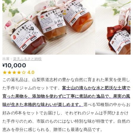
出展：
楽天ふるさと納税
10,000
¥
4.0
この返礼品は、山梨県道志村の豊かな自然に育まれた果実を使用し
た手作りジャムのセットです。
富士山の清らかな水と肥沃な土壌で
育った果物を、添加物を使わずに丁寧に煮詰めた逸品で、果実の風
味が生きた本格的な味わいが楽しめます。
選べる10種類の中からお
好みの6本をセットでお届けし、それぞれのジャムは手間ひまかけ
た手作りのため、市販のものにはない特別な味が特徴です。
自然の
恵みを存分に感じられる、贈答にも最適な商品です。