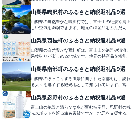
町役場が誇る、ふるさと納税の返礼品には、そんな早
川町の魅力がぎゅっと詰まっています。次回は、そん
山梨県鳴沢村のふるさと納税返礼品9選
な返礼品を一緒に見ていきましょう。お楽しみに！
山梨県の自然豊かな鳴沢村では、富士山の絶景や清々
しい空気を満喫できます。地元の特産品をふんだんに
使った返礼品も魅力の一つ。この記事では、そんな鳴
沢村のおすすめスポットとともに、心待ちにしている
山梨県西桂町のふるさと納税返礼品9選
返礼品をご紹介します。
山梨県の自然豊かな西桂町は、富士山の絶景や清流、
果物狩りが楽しめる地域です。地元の特産品を堪能し
た後は、西桂町からの心温まる返礼品が皆様をお待ち
しております。
山梨県南部町のふるさと納税返礼品9選
山梨県のほっこりする風景に囲まれた南部町は、訪れ
る人々を魅了する観光地として知られています。富士
山の絶景ポイントや清々しい自然、そして地元ならで
はの特産品が満載です。この記事では、南部町の地域
山梨県忍野村のふるさと納税返礼品9選
性を活かした返礼品にもご期待ください。
富士山の絶景と清らかな水が育む特産品、忍野村の観
光スポットを巡る旅も素敵ですが、地元を支援するふ
るさと納税では、そんな忍野村の美味しい特産品が返
礼品として届きます。どんな返礼品があるのか、次の
ページでご紹介しますので、お楽しみに。