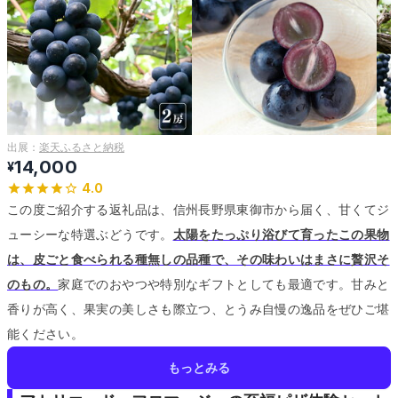
出展：
楽天ふるさと納税
14,000
¥
4.0
この度ご紹介する返礼品は、信州長野県東御市から届く、甘くてジ
ューシーな特選ぶどうです。
太陽をたっぷり浴びて育ったこの果物
は、皮ごと食べられる種無しの品種で、その味わいはまさに贅沢そ
のもの。
家庭でのおやつや特別なギフトとしても最適です。
甘みと
香りが高く、果実の美しさも際立つ、とうみ自慢の逸品をぜひご堪
能ください。
もっとみる