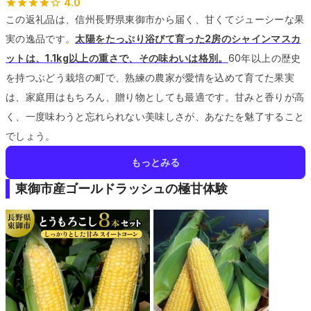
4.0
この返礼品は、信州長野県東御市から届く、甘くてジューシーな果
実の逸品です。
太陽をたっぷり浴びて育った2房のシャインマスカ
ットは、1.1kg以上の重さで、その味わいは格別。
60年以上の歴史
を持つぶどう栽培の町で、熟練の農家が愛情を込めて育てた果実
は、家庭用はもちろん、贈り物としても最適です。
甘みと香りが高
く、一度味わうと忘れられない美味しさが、あなたを魅了すること
でしょう。
もっとみる
東御市産ゴールドラッシュの極甘体験