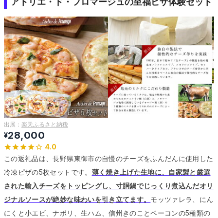
アトリエ・ド・フロマージュの至福ピザ体験セット
出展：
楽天ふるさと納税
28,000
¥
4.0
この返礼品は、長野県東御市の自慢のチーズをふんだんに使用した
冷凍ピザの5枚セットです。
薄く焼き上げた生地に、自家製と厳選
された輸入チーズをトッピングし、寸胴鍋でじっくり煮込んだオリ
ジナルソースが絶妙な味わいを引き立てます。
モッツァレラ、にん
にくと小エビ、ナポリ、生ハム、信州きのことベーコンの5種類の