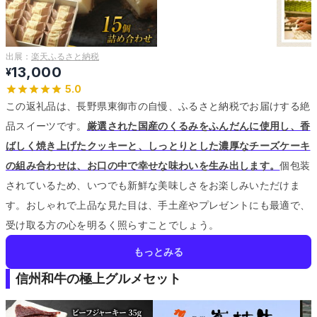
出展：
楽天ふるさと納税
13,000
¥
5.0
この返礼品は、長野県東御市の自慢、ふるさと納税でお届けする絶
品スイーツです。
厳選された国産のくるみをふんだんに使用し、香
ばしく焼き上げたクッキーと、しっとりとした濃厚なチーズケーキ
の組み合わせは、お口の中で幸せな味わいを生み出します。
個包装
されているため、いつでも新鮮な美味しさをお楽しみいただけま
す。
おしゃれで上品な見た目は、手土産やプレゼントにも最適で、
受け取る方の心を明るく照らすことでしょう。
もっとみる
信州和牛の極上グルメセット