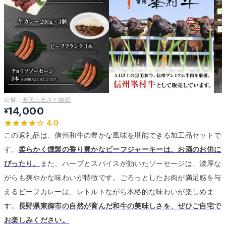
出展：
楽天ふるさと納税
14,000
¥
4.0
この返礼品は、信州和牛の豊かな風味を堪能できる加工品セットで
す。
柔らかく燻製の香り豊かなビーフジャーキーは、お酒のお供に
ぴったり。
また、ハーブとスパイスが効いたソーセージは、濃厚な
がらも爽やかな味わいが特徴です。
ごろっとしたお肉が満足感を与
えるビーフカレーは、レトルトながら本格的な味わいが楽しめま
す。
長野県東御市の自然が育んだ和牛の美味しさを、ぜひご自宅で
お楽しみください。