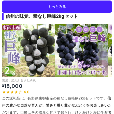
もっとみる
信州の味覚、種なし巨峰2kgセット
出展：
楽天ふるさと納税
18,000
¥
4.0
この返礼品は、長野県東御市産の種なし巨峰約2kgセットです。
信
州の豊かな自然が育んだ、甘みと香り豊かなぶどうをお楽しみいた
だけます。
巨峰はその濃厚な甘さで知られ、ひと粒ひと粒に生産者