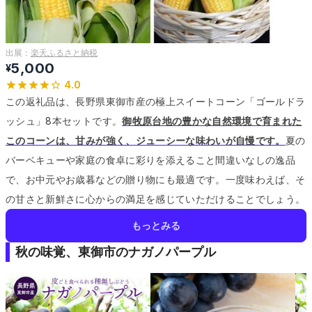
出展：
楽天ふるさと納税
5,000
¥
4.0
この返礼品は、長野県東御市産の極上スイートコーン「ゴールドラ
ッシュ」8本セットです。
御牧原台地の豊かな自然環境で育まれた
このコーンは、甘みが強く、ジューシーな味わいが自慢です。
夏の
バーベキューや家庭の食卓に彩りを添えること間違いなしの逸品
で、お中元やお歳暮などの贈り物にも最適です。
一度味わえば、そ
の甘さと新鮮さに心からの満足を感じていただけることでしょう。
もっとみる
秋の味覚、東御市のナガノパープル