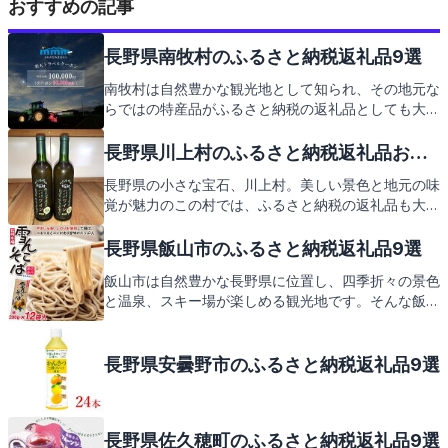
おすすめの記事
長野県南牧村のふるさと納税返礼品9選
南牧村は自然豊かな観光地として知られ、その地元な
らではの特産品がふるさと納税の返礼品としても大人
気です。この記事では、南牧村の美しい景色を楽しめ
るスポットや、地元で愛される特産品をご紹介しま
長野県川上村のふるさと納税返礼品おす
す。さあ、南牧村の魅力を堪能し、お得な返礼品を手
すめ9選
長野県の小さな宝石、川上村。美しい景色と地元の味
に入れる旅に出かけましょう。
覚が魅力のこの村では、ふるさと納税の返礼品も大変
魅力的です。次は、川上村からの心温まる返礼品をお
楽しみに。
長野県飯山市のふるさと納税返礼品9選
飯山市は自然豊かな長野県に位置し、四季折々の景色
と温泉、スキー場が楽しめる観光地です。そんな飯山
市のふるさと納税では、地元の特産品を返礼品として
お届け。新鮮な野菜や果物、手作りの加工品など、飯
山市ならではの美味しさをご紹介しますので、どうぞ
長野県安曇野市のふるさと納税返礼品9選
ご期待ください。
長野県佐久穂町のふるさと納税返礼品9選