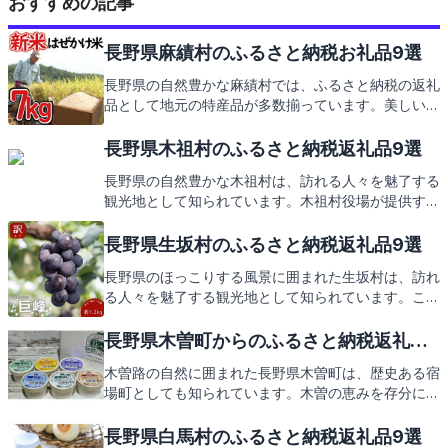
おすすめの記事
長野県麻績村のふるさと納税お礼品9選
長野県の自然豊かな麻績村では、ふるさと納税の返礼
品として地元の特産品が多数揃っています。美しい景
色を楽しめる観光地や、村の味覚を堪能できる逸品に
ついてもご紹介。お楽しみに！
長野県木祖村のふるさと納税返礼品9選
長野県の自然豊かな木祖村は、訪れる人々を魅了する
観光地として知られています。木祖村役場が提供する
ふるさと納税の返礼品には、そんな木祖村の特色が詰
まっています。美しい景色を楽しめるスポットや、地
長野県生坂村のふるさと納税返礼品9選
元で愛される特産品をご紹介しながら、返礼品の魅力
長野県のほっこりする風景に囲まれた生坂村は、訪れ
にも迫ります。お楽しみに！
る人々を魅了する観光地として知られています。この
記事では、生坂村の自然豊かな観光スポットや地元で
愛される特産品をご紹介し、ふるさと納税を通じて手
長野県木曽町からのふるさと納税返礼品9
に入る心温まる返礼品についても触れていきますの
選
木曽路の自然に囲まれた長野県木曽町は、歴史ある宿
で、どうぞお楽しみに。
場町としても知られています。木曽の恵みを存分に味
わえる特産品が、ふるさと納税の返礼品として皆様を
お待ちしております。次は、木曽町からの心温まる返
長野県白馬村のふるさと納税返礼品9選