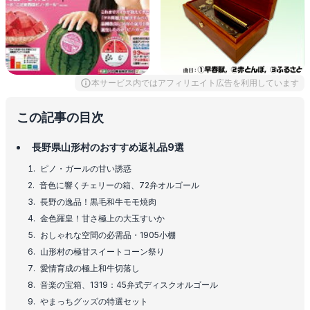
本サービス内ではアフィリエイト広告を利用しています
この記事の目次
長野県山形村のおすすめ返礼品9選
ピノ・ガールの甘い誘惑
音色に響くチェリーの箱、72弁オルゴール
長野の逸品！黒毛和牛モモ焼肉
金色羅皇！甘さ極上の大玉すいか
おしゃれな空間の必需品・1905小棚
山形村の極甘スイートコーン祭り
愛情育成の極上和牛切落し
音楽の宝箱、1319：45弁式ディスクオルゴール
やまっちグッズの特選セット