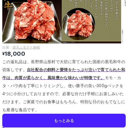
出展：
楽天ふるさと納税
18,000
¥
この返礼品は、長野県山形村で大切に育てられた国産の黒毛和牛の
切落しです。
自社配合の飼料と愛情をたっぷり注いで育てられた和
牛は、肉質が柔らかく、風味豊かな味わいが特徴です。
モモ・カ
タ・バラ肉を丁寧にトリミングし、使い勝手の良い300gパックを
4つに小分けしておりますので、必要な分だけ手軽にお楽しみいた
だけます。
ご家庭でのお食事はもちろん、特別な日のおもてなしに
も最適な逸品です。
もっとみる