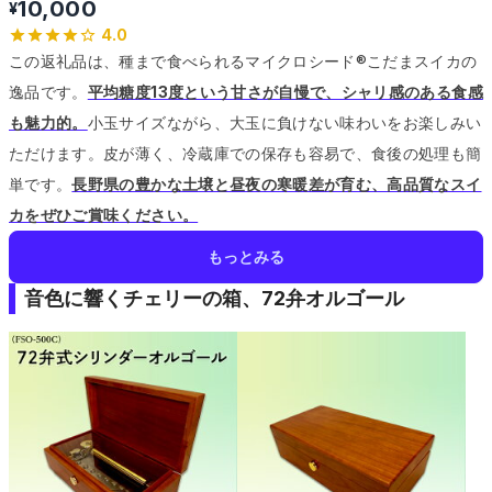
10,000
¥
4.0
この返礼品は、種まで食べられるマイクロシード®こだまスイカの
逸品です。
平均糖度13度という甘さが自慢で、シャリ感のある食感
も魅力的。
小玉サイズながら、大玉に負けない味わいをお楽しみい
ただけます。
皮が薄く、冷蔵庫での保存も容易で、食後の処理も簡
単です。
長野県の豊かな土壌と昼夜の寒暖差が育む、高品質なスイ
カをぜひご賞味ください。
もっとみる
音色に響くチェリーの箱、72弁オルゴール