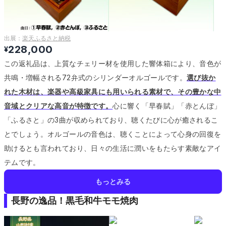
出展：
楽天ふるさと納税
228,000
¥
この返礼品は、上質なチェリー材を使用した響体箱により、音色が
共鳴・増幅される72弁式のシリンダーオルゴールです。
選び抜か
れた木材は、楽器や高級家具にも用いられる素材で、その豊かな中
音域とクリアな高音が特徴です。
心に響く「早春賦」「赤とんぼ」
「ふるさと」の3曲が収められており、聴くたびに心が癒されるこ
とでしょう。
オルゴールの音色は、聴くことによって心身の回復を
助けるとも言われており、日々の生活に潤いをもたらす素敵なアイ
テムです。
もっとみる
長野の逸品！黒毛和牛モモ焼肉