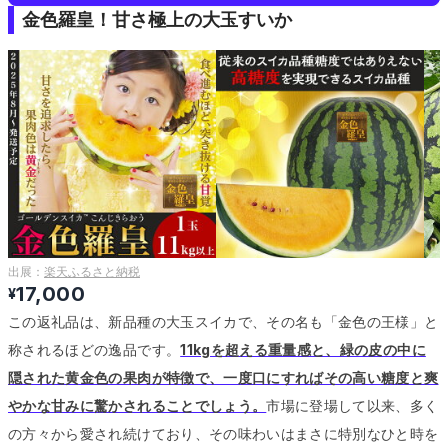
金色羅皇！甘さ極上の大玉すいか
出展：
楽天ふるさと納税
17,000
¥
この返礼品は、新品種の大玉スイカで、その名も「金色の王様」と
称されるほどの逸品です。
11kgを超える重量感と、緑の皮の中に
隠された黄金色の果肉が特徴で、一度口にすればその高い糖度と爽
やかな甘みに驚かされることでしょう。
市場に登場して以来、多く
の方々から愛され続けており、その味わいはまさに特別なひと時を