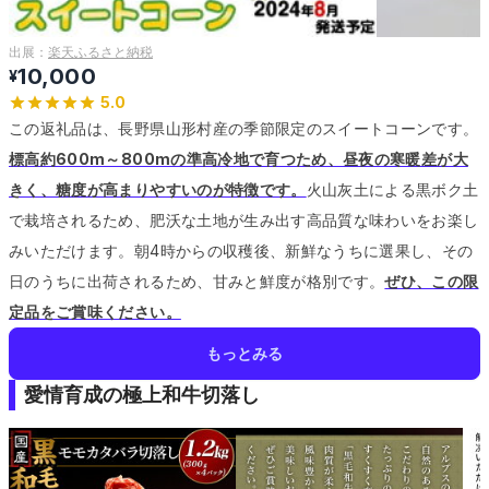
出展：
楽天ふるさと納税
10,000
¥
5.0
この返礼品は、長野県山形村産の季節限定のスイートコーンです。
標高約600m～800mの準高冷地で育つため、昼夜の寒暖差が大
きく、糖度が高まりやすいのが特徴です。
火山灰土による黒ボク土
で栽培されるため、肥沃な土地が生み出す高品質な味わいをお楽し
みいただけます。
朝4時からの収穫後、新鮮なうちに選果し、その
日のうちに出荷されるため、甘みと鮮度が格別です。
ぜひ、この限
定品をご賞味ください。
もっとみる
愛情育成の極上和牛切落し