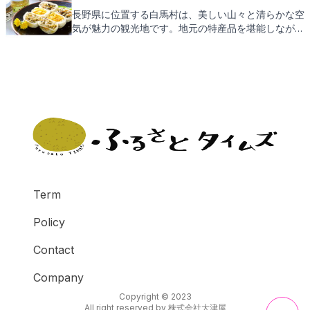
礼品をご紹介いたしますので、どうぞご期待くださ
長野県に位置する白馬村は、美しい山々と清らかな空
い。
気が魅力の観光地です。地元の特産品を堪能しなが
ら、ふるさと納税の返礼品にもご期待ください。
Term
Policy
Contact
Company
Copyright © 2023
All right reserved by
株式会社大津屋