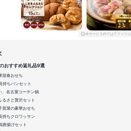
本サービス内ではアフィリエ
次
のおすすめ返礼品9選
華迎春おせち
長持ちパンセット
い、名古屋コーチン鍋
ふるさと贅沢セット
千賀屋の豪華おせち
長持ちクロワッサン
鶏唐揚げセット