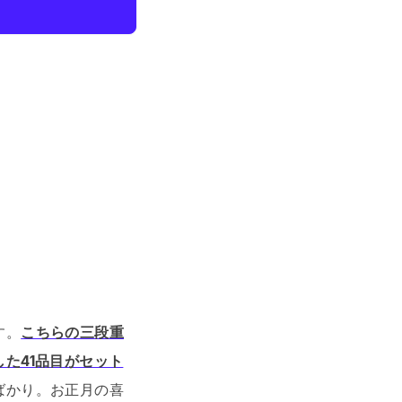
す。
こちらの三段重
た41品目がセット
ばかり。
お正月の喜