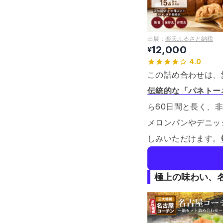
出展：
楽天ふるさと納税
12,000
¥
4.0
この詰め合わせは、
伝統的な「パネトー
ら60日間と長く、
メロンパンやデニッ
しみいただけます。
極上の味わい、