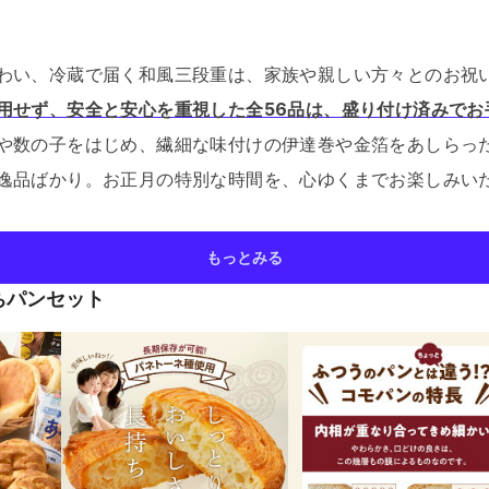
わい、冷蔵で届く和風三段重は、家族や親しい方々とのお祝
用せず、安全と安心を重視した全56品は、盛り付け済みでお
や数の子をはじめ、繊細な味付けの伊達巻や金箔をあしらっ
逸品ばかり。
お正月の特別な時間を、心ゆくまでお楽しみい
もっとみる
ちパンセット