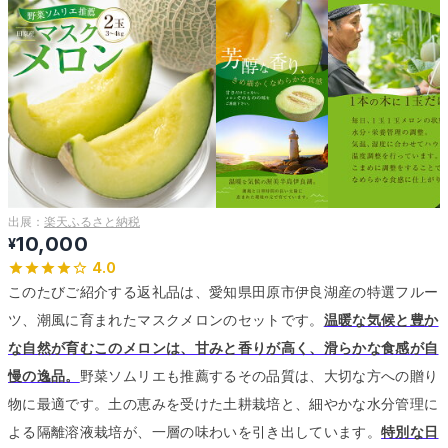
出展：
楽天ふるさと納税
10,000
¥
4.0
このたびご紹介する返礼品は、愛知県田原市伊良湖産の特選フルー
ツ、潮風に育まれたマスクメロンのセットです。
温暖な気候と豊か
な自然が育むこのメロンは、甘みと香りが高く、滑らかな食感が自
慢の逸品。
野菜ソムリエも推薦するその品質は、大切な方への贈り
物に最適です。
土の恵みを受けた土耕栽培と、細やかな水分管理に
よる隔離溶液栽培が、一層の味わいを引き出しています。
特別な日