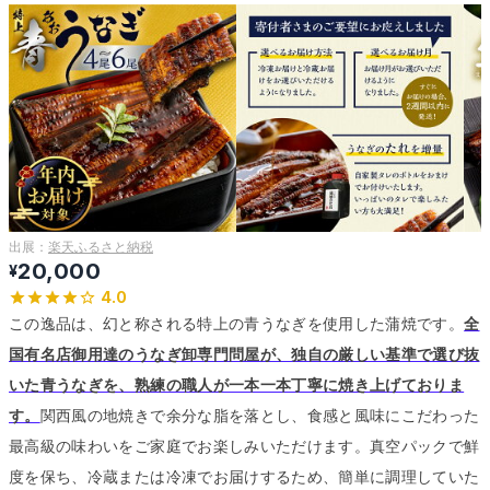
出展：
楽天ふるさと納税
20,000
¥
4.0
この逸品は、幻と称される特上の青うなぎを使用した蒲焼です。
全
国有名店御用達のうなぎ卸専門問屋が、独自の厳しい基準で選び抜
いた青うなぎを、熟練の職人が一本一本丁寧に焼き上げておりま
す。
関西風の地焼きで余分な脂を落とし、食感と風味にこだわった
最高級の味わいをご家庭でお楽しみいただけます。
真空パックで鮮
度を保ち、冷蔵または冷凍でお届けするため、簡単に調理していた