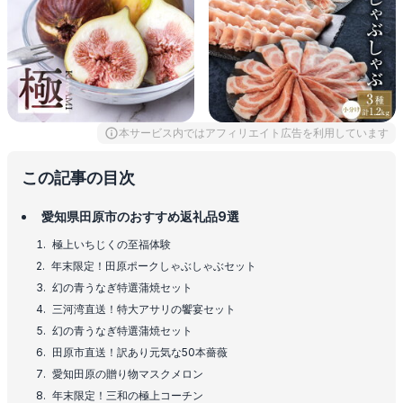
本サービス内ではアフィリエイト広告を利用しています
この記事の目次
愛知県田原市のおすすめ返礼品9選
極上いちじくの至福体験
年末限定！田原ポークしゃぶしゃぶセット
幻の青うなぎ特選蒲焼セット
三河湾直送！特大アサリの饗宴セット
幻の青うなぎ特選蒲焼セット
田原市直送！訳あり元気な50本薔薇
愛知田原の贈り物マスクメロン
年末限定！三和の極上コーチン