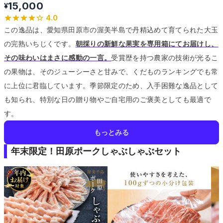
15,000
¥
4.0
この逸品は、愛知県田原市の渥美半島で丹精込めて育てられた大玉
の完熟いちじくです。
朝採りの新鮮な果実を専用箱にてお届けし、
その味わいはまさに感動の一言。
受賞歴を持つ農家の技術が光るこ
の果物は、そのジューシーさと甘みで、くだものランキングでも常
に上位に君臨しています。
季節限定のため、入手困難な逸品として
も知られ、特別な日の贈り物やご自宅用のご褒美としても最適で
す。
もっとみる
年末限定！田原ポークしゃぶしゃぶセット