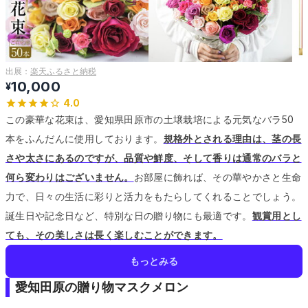
出展：
楽天ふるさと納税
10,000
¥
4.0
この豪華な花束は、愛知県田原市の土壌栽培による元気なバラ50
本をふんだんに使用しております。
規格外とされる理由は、茎の長
さや太さにあるのですが、品質や鮮度、そして香りは通常のバラと
何ら変わりはございません。
お部屋に飾れば、その華やかさと生命
力で、日々の生活に彩りと活力をもたらしてくれることでしょう。
誕生日や記念日など、特別な日の贈り物にも最適です。
観賞用とし
ても、その美しさは長く楽しむことができます。
もっとみる
愛知田原の贈り物マスクメロン