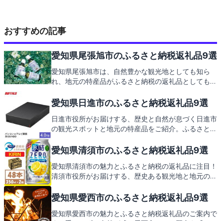
おすすめの記事
愛知県尾張旭市のふるさと納税返礼品9選
愛知県尾張旭市は、自然豊かな観光地としても知ら
れ、地元の特産品がふるさと納税の返礼品としても大
人気です。この記事では、尾張旭市のおすすめスポッ
トとともに、心躍る返礼品をご紹介しますので、どう
愛知県日進市のふるさと納税返礼品9選
ぞご期待ください。
日進市役所がお届けする、歴史と自然が息づく日進市
の観光スポットと地元の特産品をご紹介。ふるさと納
税を通じて、その魅力を返礼品で実感していただける
内容をお楽しみに。
愛知県清須市のふるさと納税返礼品9選
愛知県清須市の魅力とふるさと納税の返礼品に注目！
清須市役所がお届けする、歴史ある観光地と地元の特
産品を巡る旅。清洲城や甘いイチゴ狩り、そして心温
まる返礼品の数々をご紹介します。次はあなたが清須
愛知県愛西市のふるさと納税返礼品9選
市のファンになる番です。
愛知県愛西市の魅力とふるさと納税返礼品のご案内で