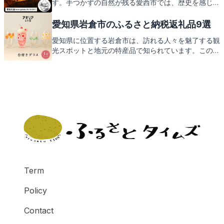
す。手つかずの自然が残る愛西市では、歴史を感じる
観光地や地元ならではの特産品が満載。この記事で
は、そんな愛西市を訪れたくなるような情報と、ふる
愛知県岩倉市のふるさと納税返礼品9選
さと納税で受け取れる心温まる返礼品についてご紹介
愛知県に位置する岩倉市は、訪れる人々を魅了する観
します。お楽しみに！
光スポットと地元の特産品で知られています。この記
事では、岩倉市が提供するふるさと納税の返礼品につ
いてご紹介します。地元の味と心を感じる返礼品の
数々をお楽しみに。
Term
Policy
Contact