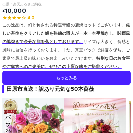
出展：
楽天ふるさと納税
10,000
¥
4.0
この逸品は、幻と称される特選青鰻の蒲焼セットでございます。
厳
しい基準をクリアした鰻を熟練の職人が一本一本手焼きし、関西風
の地焼きで余分な脂を落としております。
サイズは大きく、食感と
風味に自信を持っております。
また、真空パックで鮮度を保ち、ご
家庭で最上級の味わいをお楽しみいただけます。
特別な日のお食事
やご家族へのご褒美に、ぜひこの上質な味をご堪能ください。
もっとみる
田原市直送！訳あり元気な50本薔薇