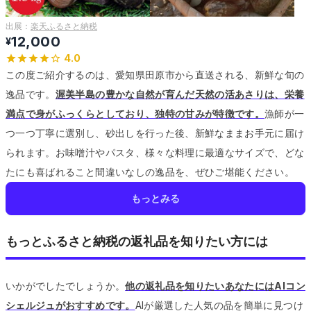
出展：
楽天ふるさと納税
12,000
¥
4.0
この度ご紹介するのは、愛知県田原市から直送される、新鮮な旬の
逸品です。
渥美半島の豊かな自然が育んだ天然の活あさりは、栄養
満点で身がふっくらとしており、独特の甘みが特徴です。
漁師が一
つ一つ丁寧に選別し、砂出しを行った後、新鮮なままお手元に届け
られます。
お味噌汁やパスタ、様々な料理に最適なサイズで、どな
たにも喜ばれること間違いなしの逸品を、ぜひご堪能ください。
もっとみる
もっとふるさと納税の返礼品を知りたい方には
いかがでしたでしょうか。
他の返礼品を知りたいあなたにはAIコン
シェルジュがおすすめです。
AIが厳選した人気の品を簡単に見つけ