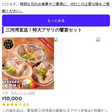
だけます。
特別な日のお食事やご褒美に、ぜひこの上質な味をご堪
能ください。
もっとみる
三河湾直送！特大アサリの饗宴セット
出展：
楽天ふるさと納税
10,000
¥
4.0
この返礼品は、愛知県三河湾産の新鮮な大アサリ約1kgと特製だし