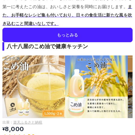
第一に考えたこの油は、おいしさと栄養を同時にお届けします。
ま
た、お手軽なレシピ集も付いており、日々の食生活に新たな風を吹
き込むこと間違いなしです。
もっとみる
八十八屋のこめ油で健康キッチン
出展：
楽天ふるさと納税
8,000
¥