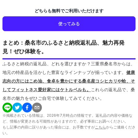
どちらも無料でご利用いただけます
使ってみる
まとめ：桑名市のふるさと納税返礼品、魅力再発
見！ぜひ体験を。
ふるさと納税の返礼品、どれを選びますか？三重県桑名市からは、
地元の特産品を活かした豊富なラインナップが揃っています。
健康
志向の方にはこめ油、食卓を豊かにする桑名産コシヒカリや蛤、そ
してフィットネス愛好家にはケトルベルも。
これらの返礼品で、桑
名市の魅力をぜひご自宅で体験してみてください。
※掲載されている情報は、
2026
年
7
月時点の情報です。返礼品の内容や価格な
ど、情報が変更される可能性がありますので、必ず事前にお調べください。
もし記事の内容に誤りがあった場合には、お手数ですが
こちら
からご連絡くださ
い。