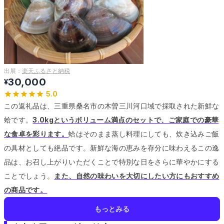
出展：
楽天ふるさと納税
30,000
¥
5.0
この返礼品は、三重県桑名市の木曽三川河口域で採取された新鮮な
蛤です。
3.0kgというボリューム満点のセットで、ご家庭での豪華
な食卓を彩ります。
蛤はそのまま蒸し料理にしても、炊き込みご飯
の具材としても絶品です。
新鮮な海の恵みを存分に味わえるこの逸
品は、お召し上がりいただくことで特別な日をさらに華やかにする
ことでしょう。
また、自然の味わいを大切にしたい方にもおすすめ
の商品です。
もっとみる