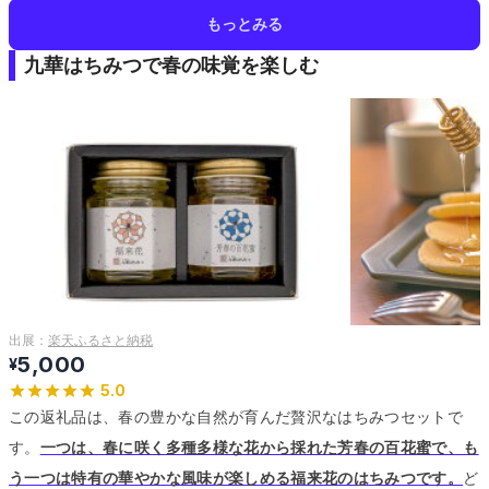
もっとみる
九華はちみつで春の味覚を楽しむ
出展：
楽天ふるさと納税
5,000
¥
5.0
この返礼品は、春の豊かな自然が育んだ贅沢なはちみつセットで
す。
一つは、春に咲く多種多様な花から採れた芳春の百花蜜で、も
う一つは特有の華やかな風味が楽しめる福来花のはちみつです。
ど