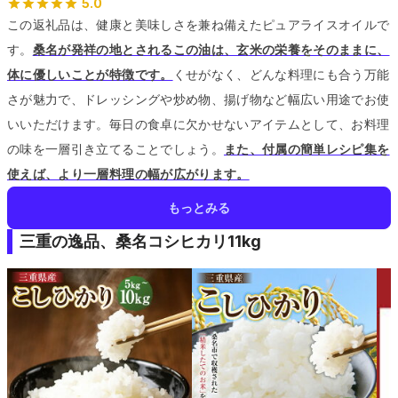
5.0
この返礼品は、健康と美味しさを兼ね備えたピュアライスオイルで
す。
桑名が発祥の地とされるこの油は、玄米の栄養をそのままに、
体に優しいことが特徴です。
くせがなく、どんな料理にも合う万能
さが魅力で、ドレッシングや炒め物、揚げ物など幅広い用途でお使
いいただけます。
毎日の食卓に欠かせないアイテムとして、お料理
の味を一層引き立てることでしょう。
また、付属の簡単レシピ集を
使えば、より一層料理の幅が広がります。
もっとみる
三重の逸品、桑名コシヒカリ11kg