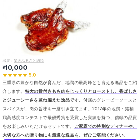
出展：
楽天ふるさと納税
10,000
¥
5.0
三重県の豊かな自然が育んだ、地鶏の最高峰とも言える逸品をご紹
介します。
特大の骨付きもも肉をじっくりとローストし、香ばしさ
とジューシーさを兼ね備えた逸品です。
付属のグレービーソースと
スパイスが、肉の旨味を一層引き立てます。
2017年の地鶏・銘柄
鶏高感度コンテストで最優秀賞を受賞した実績を持つ、信頼の品質
をお楽しみいただけるセットです。
ご家庭での特別なディナーや、
大切な方への贈り物にも最適な逸品を、ぜひご堪能ください。