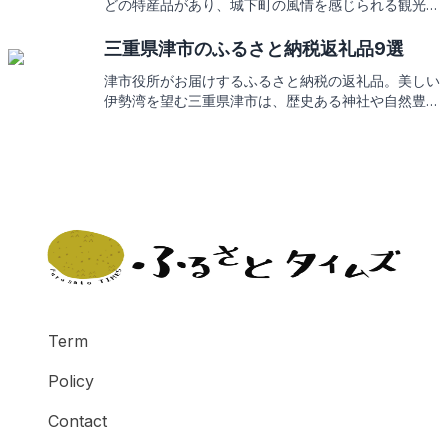
どの特産品があり、城下町の風情を感じられる観光ス
ポットも豊富です。そんな松阪市からの心温まる返礼
品をご紹介します。お楽しみに！
三重県津市のふるさと納税返礼品9選
津市役所がお届けするふるさと納税の返礼品。美しい
伊勢湾を望む三重県津市は、歴史ある神社や自然豊か
な景勝地が魅力です。地元の特産品を堪能しながら、
津市の観光スポットもご紹介。返礼品の魅力にもご期
待ください。
Term
Policy
Contact