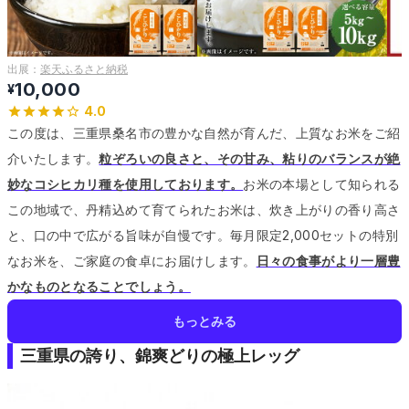
出展：
楽天ふるさと納税
10,000
¥
4.0
この度は、三重県桑名市の豊かな自然が育んだ、上質なお米をご紹
介いたします。
粒ぞろいの良さと、その甘み、粘りのバランスが絶
妙なコシヒカリ種を使用しております。
お米の本場として知られる
この地域で、丹精込めて育てられたお米は、炊き上がりの香り高さ
と、口の中で広がる旨味が自慢です。
毎月限定2,000セットの特別
なお米を、ご家庭の食卓にお届けします。
日々の食事がより一層豊
かなものとなることでしょう。
もっとみる
三重県の誇り、錦爽どりの極上レッグ