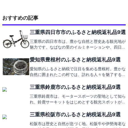
おすすめの記事
三重県四日市市のふるさと納税返礼品9選
三重県の四日市市は、豊かな自然と歴史ある観光地が
魅力です。なばなの里のイルミネーションや、四日市
ぜんざいなどのご当地グルメも人気。この素敵な地域
を支援するふるさと納税では、そんな四日市市の特産
愛知県豊根村のふるさと納税返礼品9選
品を返礼品としてお届けします。次は、どんな返礼品
愛知県のふるさと納税で注目を集める豊根村。豊かな
があるのか、ご紹介していきますので、お楽しみに。
自然に囲まれたこの村では、訪れる人々を魅了する観
光スポットや、地元ならではの美味しい特産品が満載
です。そんな豊根村からの感謝の気持ちを込めた返礼
三重県鈴鹿市のふるさと納税返礼品9選
品にもご期待ください。
三重県鈴鹿市は、モータースポーツの聖地として知ら
れ、鈴鹿サーキットをはじめとする観光スポットが魅
力です。また、地元の特産品を堪能できるふるさと納
税の返礼品にも注目が集まっています。次は、そんな
三重県松阪市のふるさと納税返礼品9選
鈴鹿市の心温まる返礼品をご紹介します。お楽しみ
松阪市は歴史と自然が息づく地。松阪牛や伊勢海老な
に！