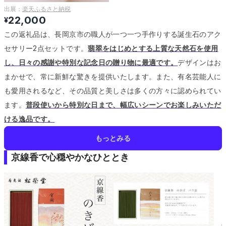
出展：
楽天ふるさと納税
22,000
¥
この返礼品は、長岡京市の職人が一つ一つ手作りする誕生石のアク
セサリー2点セットです。
翡翠をはじめとする上質な天然石を使用
し、日々の感謝や特別な記念日の贈り物に最適です。
デザインはお
まかせで、常に新鮮な驚きを提供いたします。
また、有名芸能人に
も愛用されるなど、その品質と美しさは多くの方々に認められてい
ます。
普段使いから特別な日まで、幅広いシーンでお楽しみいただ
ける逸品です。
もっとみる
京線香で心穏やかなひととき