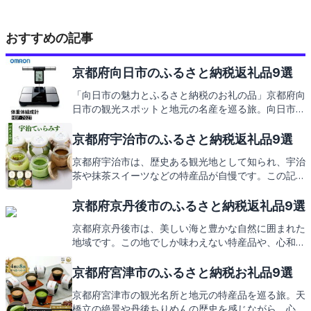
おすすめの記事
京都府向日市のふるさと納税返礼品9選
「向日市の魅力とふるさと納税のお礼の品」京都府向
日市の観光スポットと地元の名産を巡る旅。向日市役
所が提供する心温まる返礼品のご紹介にご期待くださ
い。
京都府宇治市のふるさと納税返礼品9選
京都府宇治市は、歴史ある観光地として知られ、宇治
茶や抹茶スイーツなどの特産品が自慢です。この記事
では、そんな宇治市を訪れた際に訪れたいスポット
と、ふるさと納税で得られる心温まる返礼品について
京都府京丹後市のふるさと納税返礼品9選
ご紹介します。お楽しみに！
京都府京丹後市は、美しい海と豊かな自然に囲まれた
地域です。この地でしか味わえない特産品や、心和む
観光地を訪れてみませんか。そして、ふるさと納税を
通じて、京丹後市からの素敵な返礼品もご紹介しま
京都府宮津市のふるさと納税お礼品9選
す。お楽しみに！
京都府宮津市の観光名所と地元の特産品を巡る旅。天
橋立の絶景や丹後ちりめんの歴史を感じながら、心温