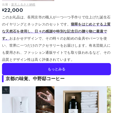
出展：
楽天ふるさと納税
22,000
¥
このお礼品は、長岡京市の職人が一つ一つ手作りで仕上げた誕生石
のイヤリングとネックレスのセットです。
翡翠をはじめとする上質
な天然石を使用し、日々の感謝や特別な記念日の贈り物に最適で
す。
おまかせデザインで、その時々のお勧めの金具やパーツを使
い、世界に一つだけのアクセサリーをお届けします。
有名芸能人に
も愛用され、ファッション通販サイトでも取り扱われるなど、その
品質とデザイン性は高く評価されています。
もっとみる
京都の味覚、中野邸コーヒー