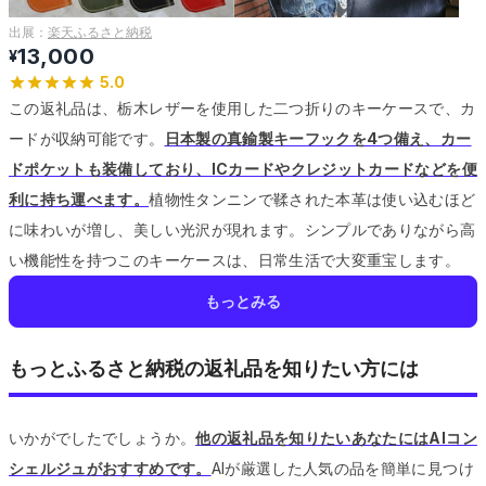
出展：
楽天ふるさと納税
13,000
¥
5.0
この返礼品は、栃木レザーを使用した二つ折りのキーケースで、カ
ードが収納可能です。
日本製の真鍮製キーフックを4つ備え、カー
ドポケットも装備しており、ICカードやクレジットカードなどを便
利に持ち運べます。
植物性タンニンで鞣された本革は使い込むほど
に味わいが増し、美しい光沢が現れます。
シンプルでありながら高
い機能性を持つこのキーケースは、日常生活で大変重宝します。
もっとみる
もっとふるさと納税の返礼品を知りたい方には
いかがでしたでしょうか。
他の返礼品を知りたいあなたにはAIコン
シェルジュがおすすめです。
AIが厳選した人気の品を簡単に見つけ