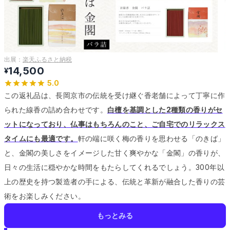
出展：
楽天ふるさと納税
14,500
¥
5.0
この返礼品は、長岡京市の伝統を受け継ぐ香老舗によって丁寧に作
られた線香の詰め合わせです。
白檀を基調とした2種類の香りがセ
ットになっており、仏事はもちろんのこと、ご自宅でのリラックス
タイムにも最適です。
軒の端に咲く梅の香りを思わせる「のきば」
と、金閣の美しさをイメージした甘く爽やかな「金閣」の香りが、
日々の生活に穏やかな時間をもたらしてくれるでしょう。
300年以
上の歴史を持つ製造者の手による、伝統と革新が融合した香りの芸
術をお楽しみください。
もっとみる