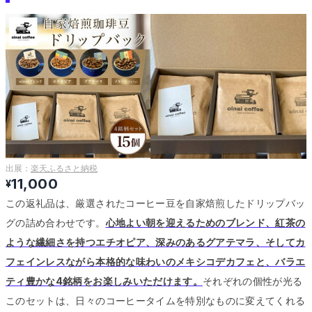
出展：
楽天ふるさと納税
11,000
¥
この返礼品は、厳選されたコーヒー豆を自家焙煎したドリップバッ
グの詰め合わせです。
心地よい朝を迎えるためのブレンド、紅茶の
ような繊細さを持つエチオピア、深みのあるグアテマラ、そしてカ
フェインレスながら本格的な味わいのメキシコデカフェと、バラエ
ティ豊かな4銘柄をお楽しみいただけます。
それぞれの個性が光る
このセットは、日々のコーヒータイムを特別なものに変えてくれる