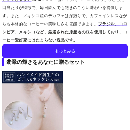
口当たりが特徴で、毎日飲んでも飽きのこない味わいを提供しま
す。
また、メキシコ産のデカフェは深煎りで、カフェインレスなが
らも本格的なコーヒーの美味しさを堪能できます。
ブラジル、コロ
ンビア、メキシコなど、厳選された原産地の豆を使用しており、コ
ーヒー愛好家にはたまらない逸品です。
もっとみる
翡翠の輝きをあなたに贈るセット