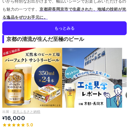
いから特別なお出かけまで、幅広いシーンでお楽しみいただけるの
も魅力の一つです。
京都府長岡京市で生産された、地域の技術が光
る逸品をぜひお手元に。
もっとみる
京都の清流が生んだ至極のビール
出展：
楽天ふるさと納税
16,000
¥
5.0