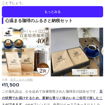
ことでしょう。
もっとみる
心温まる珈琲のふるさと納税セット
出展：
楽天ふるさと納税
11,500
¥
この返礼品は、心を込めて自家焙煎された珈琲豆の詰合せです。
豆
の状態でお届けするため、新鮮な香りと味わいをご自宅で楽しむこ
とができます。
oinaiブレンドは、中煎りベースであっさりとした