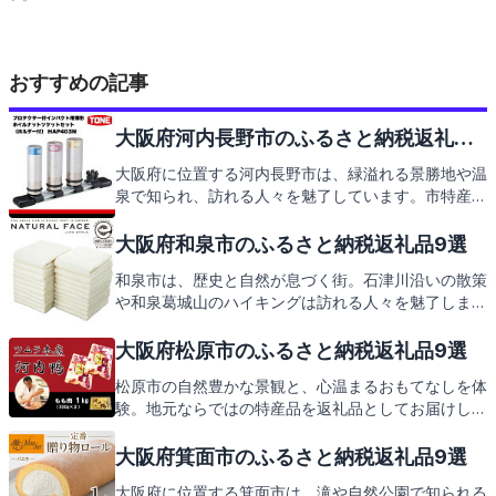
おすすめの記事
大阪府河内長野市のふるさと納税返礼品9
選
大阪府に位置する河内長野市は、緑溢れる景勝地や温
泉で知られ、訪れる人々を魅了しています。市特産の
美味しい特産品もふるさと納税の返礼品としてお楽し
みいただけます。次は、そんな河内長野市からの心温
大阪府和泉市のふるさと納税返礼品9選
まる返礼品をご紹介します。お楽しみに！
和泉市は、歴史と自然が息づく街。石津川沿いの散策
や和泉葛城山のハイキングは訪れる人々を魅了しま
す。また、地元で愛される特産品の泉州水なすや和泉
そばも絶品です。これらの魅力をふるさと納税の返礼
大阪府松原市のふるさと納税返礼品9選
品としてお届け。次は和泉市からの心温まるお礼の
松原市の自然豊かな景観と、心温まるおもてなしを体
品々をご紹介いたします。
験。地元ならではの特産品を返礼品としてお届けしま
す。次は返礼品の魅力をご紹介いたしますので、どう
ぞお楽しみに。
大阪府箕面市のふるさと納税返礼品9選
大阪府に位置する箕面市は、滝や自然公園で知られる