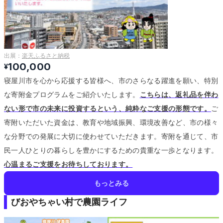
出展：
楽天ふるさと納税
100,000
¥
寝屋川市を心から応援する皆様へ、市のさらなる躍進を願い、特別
な寄附金プログラムをご紹介いたします。
こちらは、返礼品を伴わ
ない形で市の未来に投資するという、純粋なご支援の形態です。
ご
寄附いただいた資金は、教育や地域振興、環境改善など、市の様々
な分野での発展に大切に使わせていただきます。
寄附を通じて、市
民一人ひとりの暮らしを豊かにするための貴重な一歩となります。
心温まるご支援をお待ちしております。
もっとみる
びおやちゃい村で農園ライフ