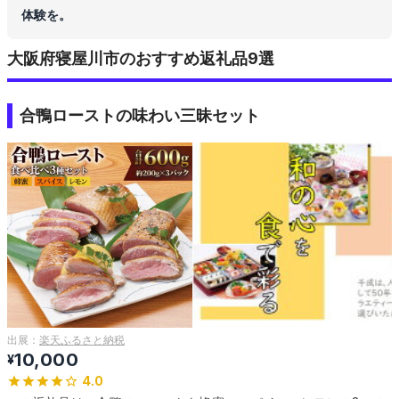
体験を。
大阪府寝屋川市のおすすめ返礼品9選
合鴨ローストの味わい三昧セット
出展：
楽天ふるさと納税
10,000
¥
4.0