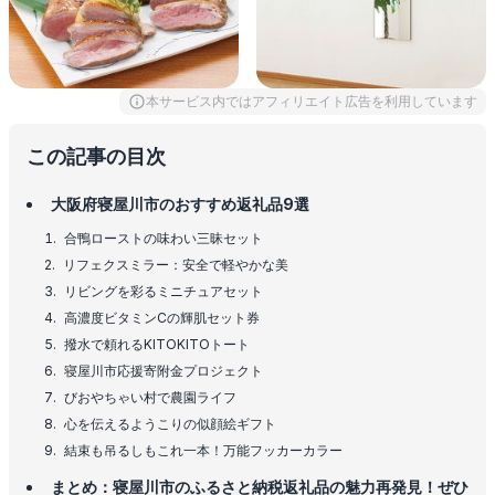
本サービス内ではアフィリエイト広告を利用しています
この記事の目次
大阪府寝屋川市のおすすめ返礼品9選
合鴨ローストの味わい三昧セット
リフェクスミラー：安全で軽やかな美
リビングを彩るミニチュアセット
高濃度ビタミンCの輝肌セット券
撥水で頼れるKITOKITOトート
寝屋川市応援寄附金プロジェクト
びおやちゃい村で農園ライフ
心を伝えるようこりの似顔絵ギフト
結束も吊るしもこれ一本！万能フッカーカラー
まとめ：寝屋川市のふるさと納税返礼品の魅力再発見！ぜひ