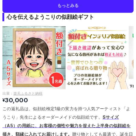
もっとみる
心を伝えるようこりの似顔絵ギフト
出展：
楽天ふるさと納税
30,000
¥
この返礼品は、似顔絵検定1級の実力を持つ人気アーティスト「よ
うこり」先生によるオーダーメイドの似顔絵です。
Sサイズ
（A5）の用紙に、お客様の個性や魅力を捉えた上半身の似顔絵を
描き、額縁に入れてお届けします。
贈り物としても最適で、誕生日