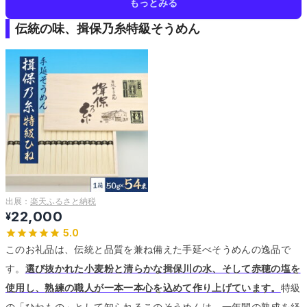
もっとみる
伝統の味、揖保乃糸特級そうめん
出展：
楽天ふるさと納税
22,000
¥
5.0
このお礼品は、伝統と品質を兼ね備えた手延べそうめんの逸品で
す。
選び抜かれた小麦粉と清らかな揖保川の水、そして赤穂の塩を
使用し、熟練の職人が一本一本心を込めて作り上げています。
特級
の「ひねもの」として知られるこのそうめんは、一年間の熟成を経