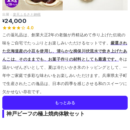
出展：
楽天ふるさと納税
24,000
¥
4.0
この返礼品は、創業大正2年の老舗が丹精込めて作り上げた伝統の
味をご自宅でたっぷりとお楽しみいただけるセットです。
厳選され
た北海道産の小豆を使用し、清らかな揖保川伏流水で炊き上げたあ
んこは、そのままでも、お菓子作りの材料としても最適です。
冬は
温かいぜんざいとして、夏は冷たいかき氷のトッピングとして、一
年中ご家庭で多彩な味わいをお楽しみいただけます。
兵庫県太子町
で生産されたこの逸品は、日本の四季を感じさせる和のスイーツに
欠かせない存在です。
もっとみる
神戸ビーフの極上焼肉体験セット