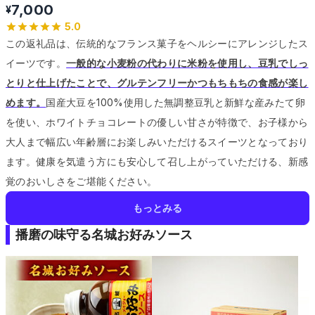
7,000
¥
5.0
この返礼品は、伝統的なフランス菓子をヘルシーにアレンジしたス
イーツです。
一般的な小麦粉の代わりに米粉を使用し、豆乳でしっ
とりと仕上げたことで、グルテンフリーかつもちもちの食感が楽し
めます。
国産大豆を100%使用した無調整豆乳と新鮮な産みたて卵
を使い、ホワイトチョコレートの優しい甘さが特徴で、お子様から
大人まで幅広い年齢層にお楽しみいただけるスイーツとなっており
ます。
健康を気遣う方にも安心して召し上がっていただける、新感
覚のおいしさをご堪能ください。
もっとみる
播磨の味守る名城お好みソース