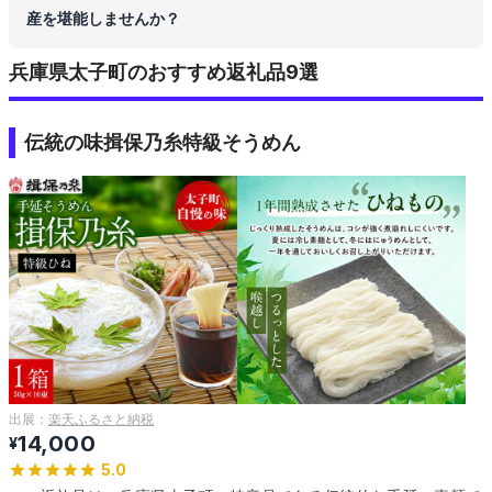
産を堪能しませんか？
兵庫県太子町のおすすめ返礼品9選
伝統の味揖保乃糸特級そうめん
出展：
楽天ふるさと納税
14,000
¥
5.0