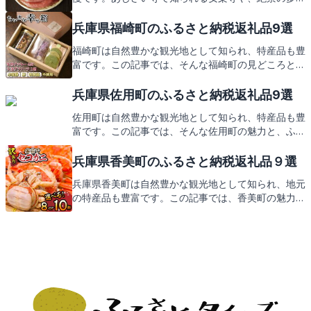
町アルプス展望台など、訪れる人々を魅了するスポッ
トが満載。そんな多可町からのふるさと納税では、地
兵庫県福崎町のふるさと納税返礼品9選
元ならではの返礼品が皆様をお待ちしております。
福崎町は自然豊かな観光地として知られ、特産品も豊
富です。この記事では、そんな福崎町の見どころと、
ふるさと納税の返礼品についてお伝えします。地元の
味覚や工芸品など、心躍る返礼品の数々をご期待くだ
兵庫県佐用町のふるさと納税返礼品9選
さい。
佐用町は自然豊かな観光地として知られ、特産品も豊
富です。この記事では、そんな佐用町の魅力と、ふる
さと納税の返礼品についてご紹介します。地元の味覚
をお楽しみに。
兵庫県香美町のふるさと納税返礼品９選
兵庫県香美町は自然豊かな観光地として知られ、地元
の特産品も豊富です。この記事では、香美町の魅力を
たっぷりとお伝えするとともに、ふるさと納税の返礼
品にもご期待ください。