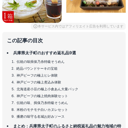
本サービス内ではアフィリエイト広告を利用しています
この記事の目次
兵庫県太子町のおすすめ返礼品9選
伝統の味揖保乃糸特級そうめん
絶品パウンドケーキの宝箱
神戸ビーフの極上ヒレ体験
神戸ビーフの極上煮込み体験
北海道産小豆の極上小倉あん大量パック
神戸ビーフの極上焼肉体験セット
伝統の味、揖保乃糸特級そうめん
米粉のモチモチ白いカヌレセット
播磨の味守る名城お好みソース
まとめ：兵庫県太子町のふるさと納税返礼品の魅力地域の特