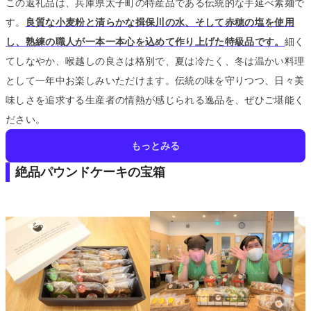
この返礼品は、兵庫県太子町の特産品である伝統的な手延べ素麺で
す。
良質な小麦粉と清らかな揖保川の水、そして赤穂の塩を使用
し、熟練の職人が一本一本心を込めて作り上げた特級品です。
細く
てしなやか、喉越しの良さは格別で、夏は冷たく、冬は温かい料理
として一年中お楽しみいただけます。
伝統の味を守りつつ、日々美
味しさを追求する生産者の情熱が感じられる逸品を、ぜひご堪能く
ださい。
もっとみる
絶品パウンドケーキの宝箱