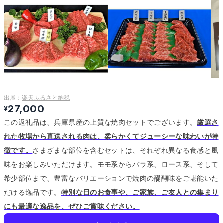
出展：
楽天ふるさと納税
27,000
¥
この返礼品は、兵庫県産の上質な焼肉セットでございます。
厳選さ
れた牧場から直送される肉は、柔らかくてジューシーな味わいが特
徴です。
さまざまな部位を含むセットは、それぞれ異なる食感と風
味をお楽しみいただけます。
モモ系からバラ系、ロース系、そして
希少部位まで、豊富なバリエーションで焼肉の醍醐味をご堪能いた
だける逸品です。
特別な日のお食事や、ご家族、ご友人との集まり
にも最適な逸品を、ぜひご賞味ください。