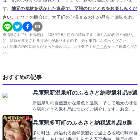
す。
地元の食材を活かした逸品で、至福のひとときをお楽しみくだ
さい。
ぜひこの機会に、太子町の心温まるお礼の品をご賞味あれ。
※掲載されている情報は、
2026
年
8
月時点の情報です。返礼品の内容や価格な
ど、情報が変更される可能性がありますので、必ず事前にお調べください。
もし記事の内容に誤りがあった場合には、お手数ですが
こちら
からご連絡くださ
い。
おすすめの記事
兵庫県新温泉町のふるさと納税返礼品9選
新温泉町の自然豊かな景色と温泉、そして地元の味覚
を堪能できる返礼品についてご紹介します。お楽しみ
に！
兵庫県多可町のふるさと納税返礼品9選
多可町は、緑溢れる自然景観と心温まる地域の味が自
慢です。あじさい寺で知られる安楽寺や、絶景の多可