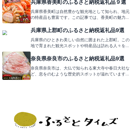
味覚や工芸品など、心躍る返礼品の数々をご期待くだ
兵庫県香美町のふるさと納税返礼品９選
さい。
兵庫県香美町は自然豊かな観光地として知られ、地元
の特産品も豊富です。この記事では、香美町の魅力を
たっぷりとお伝えするとともに、ふるさと納税の返礼
品にもご期待ください。
兵庫県上郡町のふるさと納税返礼品9選
兵庫県のひときわ美しい自然に囲まれた上郡町。この
地で育まれた観光スポットや特産品は訪れる人々を魅
了します。上郡町のふるさと納税では、そんな地元の
特色を生かした返礼品が皆様をお待ちしております。
奈良県奈良市のふるさと納税返礼品9選
次は、これらの返礼品をご紹介いたしますので、どう
奈良県奈良市は、大仏で知られる東大寺や春日大社な
ぞご期待ください。
ど、息をのむような歴史的スポットが溢れています。
また、奈良漬けや柿の葉寿司など、地元ならではの美
味しい特産品も魅力の一つです。この素晴らしい地域
を支援するふるさと納税では、これらの特産品を返礼
品としてお届け。次は、奈良市からの心温まる返礼品
をご紹介しますので、どうぞお楽しみに。