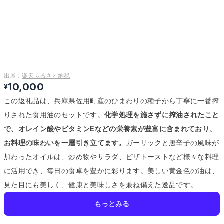
出展：
楽天ふるさと納税
10,000
¥
この返礼品は、兵庫県佐用町産のひまわりの種子から丁寧に一番搾
りされた食用油のセットです。
化学処理を施さずに搾油されたこと
で、オレイン酸やビタミンEなどの栄養素が豊富に含まれており、
お料理の味わいを一層引き立てます。
ガーリックと唐辛子の風味が
加わったオイルは、炒め物やサラダ、ピザトーストなど様々な料理
に活用でき、毎日の食卓を豊かに彩ります。
美しい黄金色の油は、
見た目にも美しく、健康と美味しさを兼ね備えた逸品です。
もっとみる