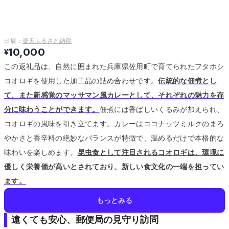
出展：
楽天ふるさと納税
10,000
¥
この返礼品は、自然に囲まれた兵庫県佐用町で育てられたフタホシ
コオロギを使用した加工品の詰め合わせです。
伝統的な佃煮とし
て、また新感覚のマッサマン風カレーとして、それぞれの魅力を存
分に味わうことができます。
佃煮には香ばしいくるみが加えられ、
コオロギの風味を引き立てます。
カレーはココナッツミルクのまろ
やかさと香辛料の絶妙なバランスが特徴で、温めるだけで本格的な
味わいを楽しめます。
昆虫食として注目されるコオロギは、環境に
優しく栄養価が高いとされており、新しい食文化の一端を担ってい
ます。
もっとみる
遠くても安心、郵便局の見守り訪問