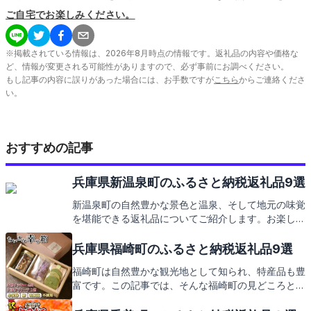
ご自宅でお楽しみください。
※掲載されている情報は、
2026
年
8
月時点の情報です。返礼品の内容や価格な
ど、情報が変更される可能性がありますので、必ず事前にお調べください。
もし記事の内容に誤りがあった場合には、お手数ですが
こちら
からご連絡くださ
い。
おすすめの記事
兵庫県新温泉町のふるさと納税返礼品9選
新温泉町の自然豊かな景色と温泉、そして地元の味覚
を堪能できる返礼品についてご紹介します。お楽しみ
に！
兵庫県福崎町のふるさと納税返礼品9選
福崎町は自然豊かな観光地として知られ、特産品も豊
富です。この記事では、そんな福崎町の見どころと、
ふるさと納税の返礼品についてお伝えします。地元の