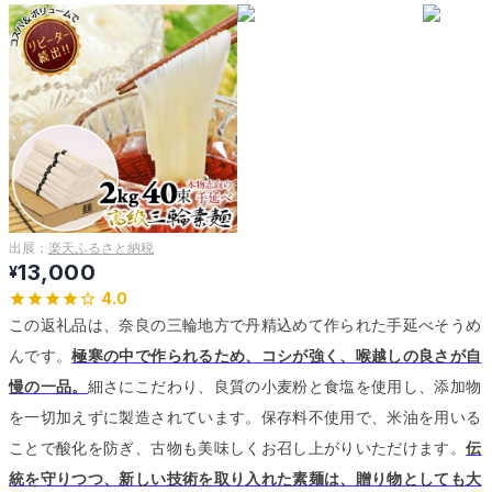
出展：
楽天ふるさと納税
13,000
¥
4.0
この返礼品は、奈良の三輪地方で丹精込めて作られた手延べそうめ
んです。
極寒の中で作られるため、コシが強く、喉越しの良さが自
慢の一品。
細さにこだわり、良質の小麦粉と食塩を使用し、添加物
を一切加えずに製造されています。
保存料不使用で、米油を用いる
ことで酸化を防ぎ、古物も美味しくお召し上がりいただけます。
伝
統を守りつつ、新しい技術を取り入れた素麺は、贈り物としても大