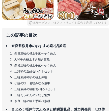
本サービス内ではアフィリエイト広告を利用しています
この記事の目次
奈良県桜井市のおすすめ返礼品9選
奈良三輪の極上手延べそうめん
大和牛の極上すき焼き体験
奈良三輪の極上手延べそうめん
三諸杉の逸品セレクトセット
三輪素麺神杉の極上体験
伝統の味、名物みむろ最中
三輪素麺の極細食べ比べセット
三輪そうめんの伝統と魅力
奈良三輪の極上手延べ素麺
まとめ：桜井市のふるさと納税返礼品、魅力再発見！ぜひ体