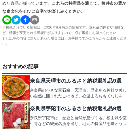
めた逸品が揃っています。
これらの特産品を通じて、桜井市の豊か
な食文化をぜひご自宅でお楽しみください。
※掲載されている情報は、
2026
年
8
月時点の情報です。返礼品の内容や価格な
ど、情報が変更される可能性がありますので、必ず事前にお調べください。
もし記事の内容に誤りがあった場合には、お手数ですが
こちら
からご連絡くださ
い。
おすすめの記事
奈良県天理市のふるさと納税返礼品9選
奈良県の小さな宝石箱、天理市。歴史ある神社や美し
い自然に囲まれたこの地で、心温まるおもてなしを体
験しませんか。そして、その感謝の気持ちを込めた返
礼品もご紹介します。天理市からの特産品をお楽しみ
奈良県宇陀市のふるさと納税返礼品9選
に。
奈良県宇陀市は、歴史と自然が息づく地。松山城や室
生寺などの観光名所を巡り、地元の特産品を味わう。