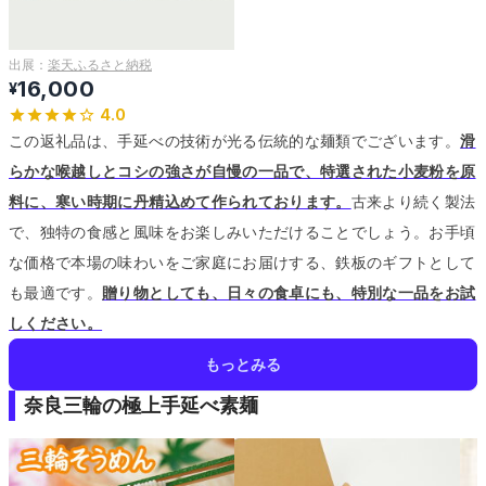
出展：
楽天ふるさと納税
16,000
¥
4.0
この返礼品は、手延べの技術が光る伝統的な麺類でございます。
滑
らかな喉越しとコシの強さが自慢の一品で、特選された小麦粉を原
料に、寒い時期に丹精込めて作られております。
古来より続く製法
で、独特の食感と風味をお楽しみいただけることでしょう。
お手頃
な価格で本場の味わいをご家庭にお届けする、鉄板のギフトとして
も最適です。
贈り物としても、日々の食卓にも、特別な一品をお試
しください。
もっとみる
奈良三輪の極上手延べ素麺