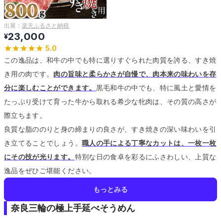
出展：
楽天ふるさと納税
23,000
¥
5.0
この逸品は、和牛の中でも特に選りすぐられた肉質を誇る、すき焼
き用の肉です。
肉の旨味と柔らかさが自慢で、肉本来の味わいを存
分に楽しむことができます。
黒毛和牛の中でも、特に風土と愛情を
たっぷり受けて育った牛から取れる希少な牝肉は、その質の高さが
際立ちます。
良質な脂ののりと身の締まりの良さが、すき焼きの深い味わいを引
き立てることでしょう。
職人の手による丁寧なカットは、一枚一枚
にその技が光ります。
特別な日の食卓を彩るにふさわしい、上質な
逸品をぜひご堪能ください。
もっとみる
奈良三輪の極上手延べそうめん