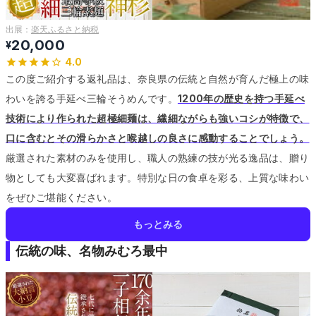
出展：
楽天ふるさと納税
20,000
¥
4.0
この度ご紹介する返礼品は、奈良県の伝統と自然が育んだ極上の味
わいを誇る手延べ三輪そうめんです。
1200年の歴史を持つ手延べ
技術により作られた超極細麺は、繊細ながらも強いコシが特徴で、
口に含むとその滑らかさと喉越しの良さに感動することでしょう。
厳選された素材のみを使用し、職人の熟練の技が光る逸品は、贈り
物としても大変喜ばれます。
特別な日の食卓を彩る、上質な味わい
をぜひご堪能ください。
もっとみる
伝統の味、名物みむろ最中