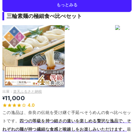
もっとみる
三輪素麺の極細食べ比べセット
出展：
楽天ふるさと納税
11,000
¥
4.0
この逸品は、奈良の伝統を受け継ぐ手延べそうめんの食べ比べセッ
トです。
四つの等級を持つ細さの違いを楽しめる贅沢な逸品で、そ
れぞれの麺が持つ繊細な食感と喉越しをお楽しみいただけます。
最