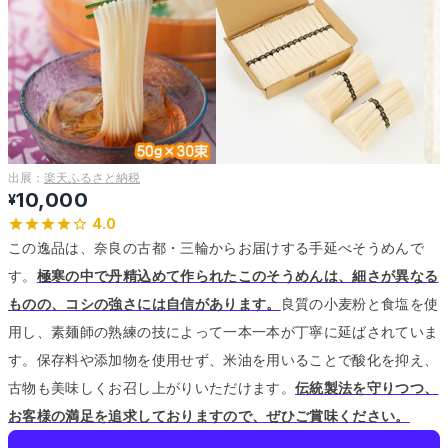
出展：
楽天ふるさと納税
10,000
¥
4.0
この逸品は、奈良の古都・三輪からお届けする手延べそうめんで
す。
極寒の中で丹精込めて作られたこのそうめんは、細さが異なる
ものの、コシの強さには自信があります。
良質の小麦粉と食塩を使
用し、素麺師の熟練の技によって一本一本が丁寧に延ばされていま
す。
保存料や添加物を使用せず、米油を用いることで酸化を抑え、
古物も美味しくお召し上がりいただけます。
伝統製法を守りつつ、
お客様の満足を追求しておりますので、ぜひご賞味ください。