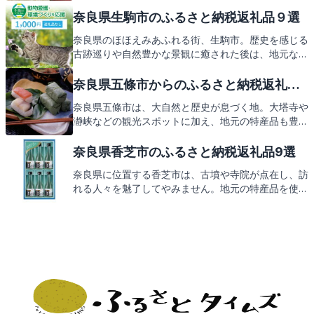
そんな宇陀市を支えるふるさと納税では、心温まる返
礼品が皆様を待っています。次は、その返礼品の数々
奈良県生駒市のふるさと納税返礼品９選
をご紹介いたしますので、どうぞご期待ください。
奈良県のほほえみあふれる街、生駒市。歴史を感じる
古跡巡りや自然豊かな景観に癒された後は、地元なら
ではの特産品が返礼品として待っています。次は生駒
市の心温まるおもてなしの返礼品をご紹介します。
奈良県五條市からのふるさと納税返礼品9
選
奈良県五條市は、大自然と歴史が息づく地。大塔寺や
瀞峡などの観光スポットに加え、地元の特産品も豊富
です。この素敵なまちの魅力をふるさと納税の返礼品
を通じてお届けします。次は五條市からの心温まる返
奈良県香芝市のふるさと納税返礼品9選
礼品をご紹介いたしますので、どうぞお楽しみに。
奈良県に位置する香芝市は、古墳や寺院が点在し、訪
れる人々を魅了してやみません。地元の特産品を使っ
た返礼品も豊富で、これからその魅力をご紹介しま
す。お楽しみに！