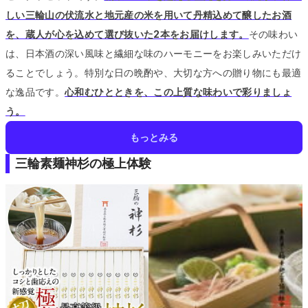
しい三輪山の伏流水と地元産の米を用いて丹精込めて醸したお酒
を、蔵人が心を込めて選び抜いた2本をお届けします。
その味わい
は、日本酒の深い風味と繊細な味のハーモニーをお楽しみいただけ
ることでしょう。
特別な日の晩酌や、大切な方への贈り物にも最適
な逸品です。
心和むひとときを、この上質な味わいで彩りましょ
う。
もっとみる
三輪素麺神杉の極上体験