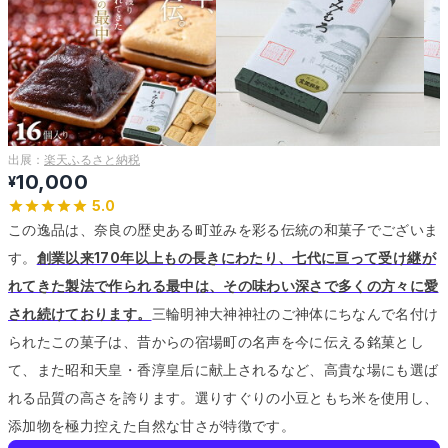
出展：
楽天ふるさと納税
10,000
¥
5.0
この逸品は、奈良の歴史ある町並みを彩る伝統の和菓子でございま
す。
創業以来170年以上もの長きにわたり、七代に亘って受け継が
れてきた製法で作られる最中は、その味わい深さで多くの方々に愛
され続けております。
三輪明神大神神社のご神体にちなんで名付け
られたこの菓子は、昔からの宿場町の名声を今に伝える銘菓とし
て、また昭和天皇・香淳皇后に献上されるなど、高貴な場にも選ば
れる品質の高さを誇ります。
選りすぐりの小豆ともち米を使用し、
添加物を極力控えた自然な甘さが特徴です。