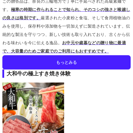
この贈答品は、奈良の三輪地方で丁寧に手延べされた高級素麺で
す。
極寒の時期に作られることで知られ、そのコシの強さと喉越し
の良さは格別です。
厳選された小麦粉と食塩、そして食用植物油の
みを使用し、保存料や添加物を一切加えずに製造されています。
伝
統的な製法を守りつつ、新しい技術も取り入れており、古くから伝
わる味わいを今に伝える逸品。
お中元や歳暮などの贈り物に最適
で、大容量のためご家庭でのご利用にもおすすめです。
もっとみる
大和牛の極上すき焼き体験