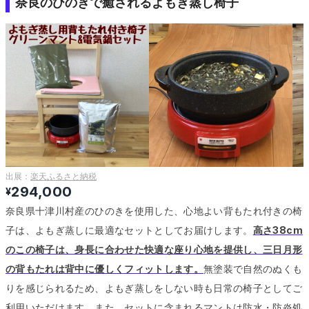
奈良のひのきで癒されるよもぎ蒸し椅子
出展：
楽天ふるさと納税
294,000
¥
奈良県十津川村産のひのきを使用した、心地よい背もたれ付きの椅
子は、よもぎ蒸しに最適なセットとしてお届けします。
高さ38cm
のこの椅子は、身長に合わせた快適な座り心地を提供し、三日月形
の背もたれは背中に優しくフィットします。
無塗装で自然のぬくも
りを感じられるため、よもぎ蒸しをしない時も日常の椅子としてご
利用いただけます。
また、セットに含まれるマントは防水・防炎処