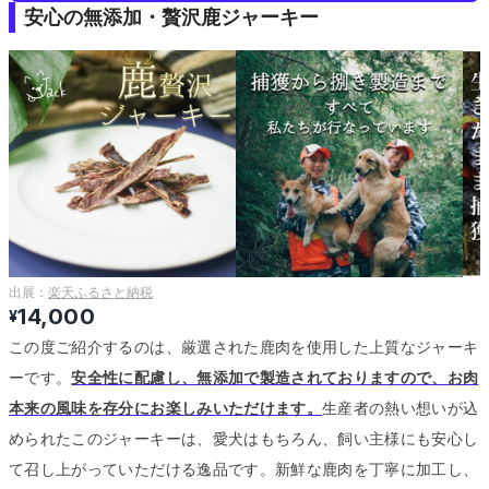
安心の無添加・贅沢鹿ジャーキー
出展：
楽天ふるさと納税
14,000
¥
この度ご紹介するのは、厳選された鹿肉を使用した上質なジャーキ
ーです。
安全性に配慮し、無添加で製造されておりますので、お肉
本来の風味を存分にお楽しみいただけます。
生産者の熱い想いが込
められたこのジャーキーは、愛犬はもちろん、飼い主様にも安心し
て召し上がっていただける逸品です。
新鮮な鹿肉を丁寧に加工し、