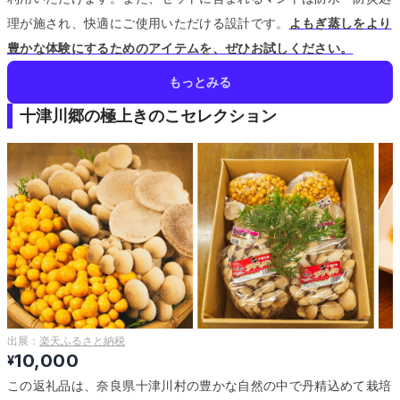
理が施され、快適にご使用いただける設計です。
よもぎ蒸しをより
豊かな体験にするためのアイテムを、ぜひお試しください。
もっとみる
十津川郷の極上きのこセレクション
出展：
楽天ふるさと納税
10,000
¥
この返礼品は、奈良県十津川村の豊かな自然の中で丹精込めて栽培