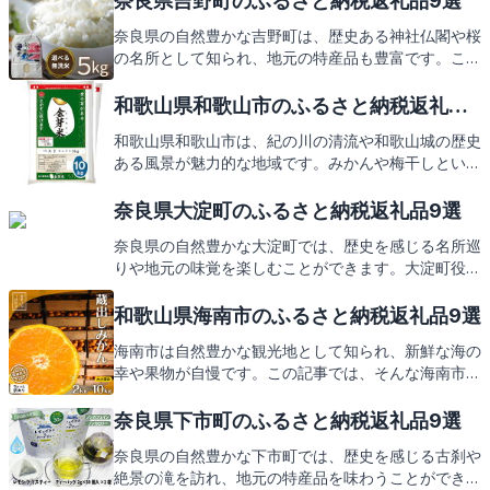
奈良県吉野町のふるさと納税返礼品9選
奈良県の自然豊かな吉野町は、歴史ある神社仏閣や桜
の名所として知られ、地元の特産品も豊富です。この
記事では、そんな吉野町の魅力をご紹介し、ふるさと
納税の返礼品にも期待が高まる内容となっておりま
和歌山県和歌山市のふるさと納税返礼品9
す。
選
和歌山県和歌山市は、紀の川の清流や和歌山城の歴史
ある風景が魅力的な地域です。みかんや梅干しといっ
た特産品も有名で、これらをはじめとする地元の味覚
がふるさと納税の返礼品としても楽しめます。次は、
奈良県大淀町のふるさと納税返礼品9選
そんな和歌山市からの心温まる返礼品をご紹介しま
奈良県の自然豊かな大淀町では、歴史を感じる名所巡
す。
りや地元の味覚を楽しむことができます。大淀町役場
が誇る返礼品には、そんな大淀町の魅力がぎゅっと詰
まっています。次は、そんな心躍る返礼品をご紹介い
和歌山県海南市のふるさと納税返礼品9選
たします。
海南市は自然豊かな観光地として知られ、新鮮な海の
幸や果物が自慢です。この記事では、そんな海南市の
見どころとともに、ふるさと納税の返礼品にも注目し
ていきますので、どうぞお楽しみに。
奈良県下市町のふるさと納税返礼品9選
奈良県の自然豊かな下市町では、歴史を感じる古刹や
絶景の滝を訪れ、地元の特産品を味わうことができま