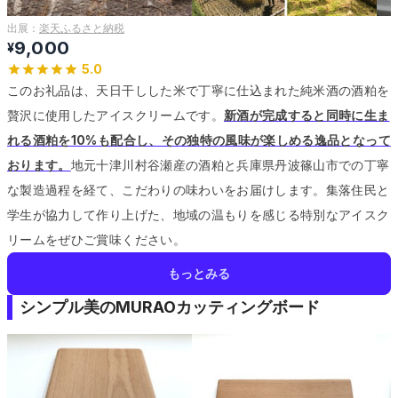
出展：
楽天ふるさと納税
9,000
¥
5.0
このお礼品は、天日干しした米で丁寧に仕込まれた純米酒の酒粕を
贅沢に使用したアイスクリームです。
新酒が完成すると同時に生ま
れる酒粕を10%も配合し、その独特の風味が楽しめる逸品となって
おります。
地元十津川村谷瀬産の酒粕と兵庫県丹波篠山市での丁寧
な製造過程を経て、こだわりの味わいをお届けします。
集落住民と
学生が協力して作り上げた、地域の温もりを感じる特別なアイスク
リームをぜひご賞味ください。
もっとみる
シンプル美のMURAOカッティングボード