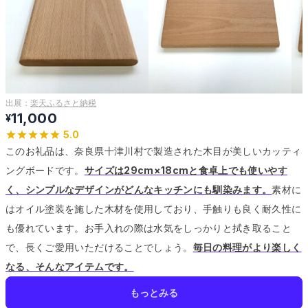
出展：
楽天ふるさと納税
11,000
¥
5.0
このお礼品は、奈良県十津川村で製造された木目が美しいカッティ
ングボードです。
サイズは29cm×18cmと食卓上でも使いやす
く、シンプルなデザインがどんなキッチンにも馴染みます。
素材に
はオイル塗装を施した木材を使用しており、手触りも良く耐久性に
も優れています。
お手入れの際は水気をしっかりと拭き取ること
で、長くご愛用いただけることでしょう。
毎日の料理がより楽しく
なる、そんなアイテムです。
もっとみる