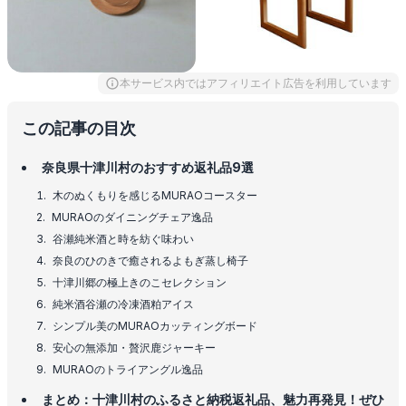
本サービス内ではアフィリエイト広告を利用しています
この記事の目次
奈良県十津川村のおすすめ返礼品9選
木のぬくもりを感じるMURAOコースター
MURAOのダイニングチェア逸品
谷瀬純米酒と時を紡ぐ味わい
奈良のひのきで癒されるよもぎ蒸し椅子
十津川郷の極上きのこセレクション
純米酒谷瀬の冷凍酒粕アイス
シンプル美のMURAOカッティングボード
安心の無添加・贅沢鹿ジャーキー
MURAOのトライアングル逸品
まとめ：十津川村のふるさと納税返礼品、魅力再発見！ぜひ