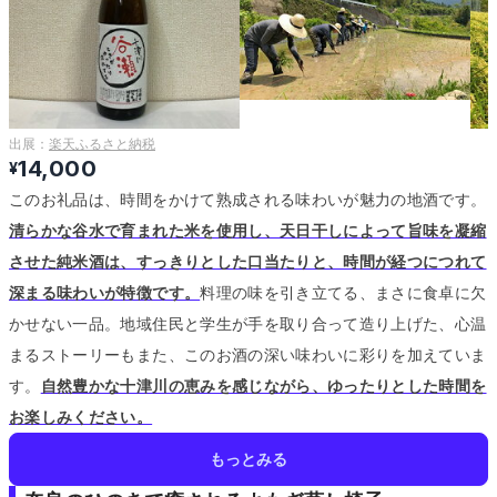
出展：
楽天ふるさと納税
14,000
¥
このお礼品は、時間をかけて熟成される味わいが魅力の地酒です。
清らかな谷水で育まれた米を使用し、天日干しによって旨味を凝縮
させた純米酒は、すっきりとした口当たりと、時間が経つにつれて
深まる味わいが特徴です。
料理の味を引き立てる、まさに食卓に欠
かせない一品。
地域住民と学生が手を取り合って造り上げた、心温
まるストーリーもまた、このお酒の深い味わいに彩りを加えていま
す。
自然豊かな十津川の恵みを感じながら、ゆったりとした時間を
お楽しみください。
もっとみる