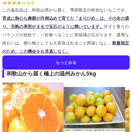
4.0
この返礼品は、和歌山県から届く、季節限定の特別ないちごです。
育成に熱心な農園が丹精込めて育てた「まりひめ」は、その名の通
り、完熟の果実がまるで宝石のように輝いています。
甘さと香りの
バランスが絶妙で、一粒食べるごとに幸福感が広がります。
濃厚な
味わいは、贈り物としても大変喜ばれること間違いなし。
数量限定
のため、この機会をお見逃しなく。
もっとみる
和歌山から届く極上の温州みかん5kg