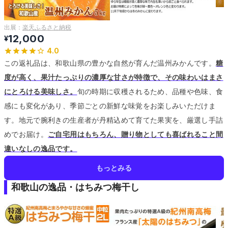
出展：
楽天ふるさと納税
12,000
¥
4.0
この返礼品は、和歌山県の豊かな自然が育んだ温州みかんです。
糖
度が高く、果汁たっぷりの濃厚な甘さが特徴で、その味わいはまさ
にとろける美味しさ。
旬の時期に収穫されるため、品種や色味、食
感にも変化があり、季節ごとの新鮮な味覚をお楽しみいただけま
す。
地元で腕利きの生産者が丹精込めて育てた果実を、厳選し手詰
めでお届け。
ご自宅用はもちろん、贈り物としても喜ばれること間
違いなしの逸品です。
もっとみる
和歌山の逸品・はちみつ梅干し