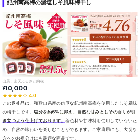
紀州南高梅の減塩しそ風味梅干し
出展：
楽天ふるさと納税
10,000
¥
4.0
この返礼品は、和歌山県産の肉厚な紀州南高梅を使用したしそ風味
の梅干しです。
塩分を約6%に抑え、自然な甘みとしその香りが引
き立つよう仕上げております。
着色料や甘味料を使用していないた
め、自然の味わいを楽しむことができます。
ご家庭用にも、大切な
方へのお裾分けにも最適な商品です。