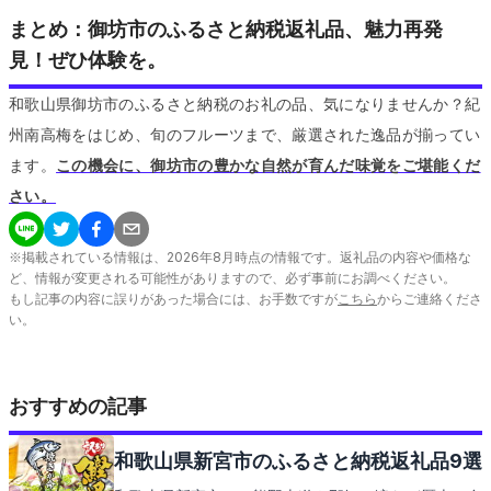
まとめ：御坊市のふるさと納税返礼品、魅力再発
見！ぜひ体験を。
和歌山県御坊市のふるさと納税のお礼の品、気になりませんか？紀
州南高梅をはじめ、旬のフルーツまで、厳選された逸品が揃ってい
ます。
この機会に、御坊市の豊かな自然が育んだ味覚をご堪能くだ
さい。
※掲載されている情報は、
2026
年
8
月時点の情報です。返礼品の内容や価格な
ど、情報が変更される可能性がありますので、必ず事前にお調べください。
もし記事の内容に誤りがあった場合には、お手数ですが
こちら
からご連絡くださ
い。
おすすめの記事
和歌山県新宮市のふるさと納税返礼品9選