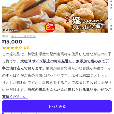
出展：
楽天ふるさと納税
15,000
¥
4.0
この返礼品は、和歌山県産の紀州南高梅を使用した昔ながらの白干
し梅です。
大粒3Lサイズ以上の梅を厳選し、無添加で塩のみで丁
寧に漬け込んでおります。
果肉が豊富で滑らかな食感が特徴で、そ
のすっぱさがご飯のお供にぴったりです。
塩分は約22%としっか
りとした味わいですが、塩抜きをすることで減塩してお召し上がり
いただけます。
自然の恵みをふんだんに感じられる逸品を、ぜひご
賞味ください。
もっとみる