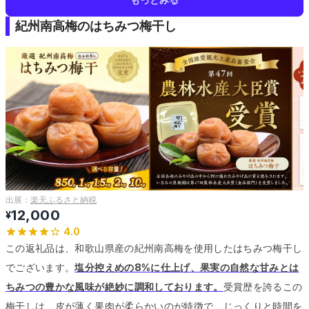
紀州南高梅のはちみつ梅干し
出展：
楽天ふるさと納税
12,000
¥
4.0
この返礼品は、和歌山県産の紀州南高梅を使用したはちみつ梅干し
でございます。
塩分控えめの8%に仕上げ、果実の自然な甘みとは
ちみつの豊かな風味が絶妙に調和しております。
受賞歴を誇るこの
梅干しは、皮が薄く果肉が柔らかいのが特徴で、じっくりと時間を