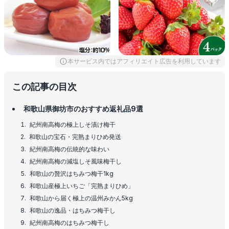
本サービス内ではアフィリエイト広告を利用しています
この記事の目次
和歌山県御坊市のおすすめ返礼品9選
紀州南高梅の極上しそ漬け梅干
和歌山の宝石・完熟まりひめ発送
紀州南高梅の伝統的な味わい
紀州南高梅の減塩しそ風味梅干し
和歌山の贅沢はちみつ梅干1kg
和歌山産極上いちご「完熟まりひめ」
和歌山から届く極上の温州みかん5kg
和歌山の逸品・はちみつ梅干し
紀州南高梅のはちみつ梅干し