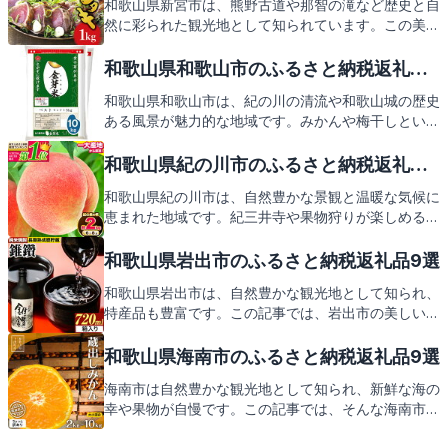
和歌山県新宮市は、熊野古道や那智の滝など歴史と自
然に彩られた観光地として知られています。この美し
い地で育まれた特産品をふるさと納税の返礼品として
お届け。新鮮な海の幸や果物など、新宮市ならではの
和歌山県和歌山市のふるさと納税返礼品9
味覚をご紹介しますので、どうぞご期待ください。
選
和歌山県和歌山市は、紀の川の清流や和歌山城の歴史
ある風景が魅力的な地域です。みかんや梅干しといっ
た特産品も有名で、これらをはじめとする地元の味覚
がふるさと納税の返礼品としても楽しめます。次は、
和歌山県紀の川市のふるさと納税返礼品9
そんな和歌山市からの心温まる返礼品をご紹介しま
選
和歌山県紀の川市は、自然豊かな景観と温暖な気候に
す。
恵まれた地域です。紀三井寺や果物狩りが楽しめる農
園など、訪れる人々を魅了するスポットが満載。ま
た、新鮮な海の幸や和歌山ラーメンなど、地元ならで
和歌山県岩出市のふるさと納税返礼品9選
はの美味しい特産品も豊富に揃っています。これらの
和歌山県岩出市は、自然豊かな観光地として知られ、
魅力をお届けする紀の川市のふるさと納税の返礼品に
特産品も豊富です。この記事では、岩出市の美しい観
もご期待ください。
光スポットや地元の味覚をご紹介し、ふるさと納税を
通じて得られる心温まる返礼品にも触れていきます。
和歌山県海南市のふるさと納税返礼品9選
地域の魅力を再発見し、返礼品で岩出市の魅力をお届
海南市は自然豊かな観光地として知られ、新鮮な海の
けしますので、どうぞご期待ください。
幸や果物が自慢です。この記事では、そんな海南市の
見どころとともに、ふるさと納税の返礼品にも注目し