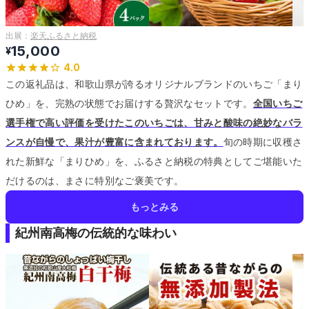
出展：
楽天ふるさと納税
15,000
¥
4.0
この返礼品は、和歌山県が誇るオリジナルブランドのいちご「まり
ひめ」を、完熟の状態でお届けする贅沢なセットです。
全国いちご
選手権で高い評価を受けたこのいちごは、甘みと酸味の絶妙なバラ
ンスが自慢で、果汁が豊富に含まれております。
旬の時期に収穫さ
れた新鮮な「まりひめ」を、ふるさと納税の特典としてご堪能いた
だけるのは、まさに特別なご褒美です。
もっとみる
紀州南高梅の伝統的な味わい