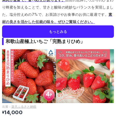
り蜂蜜を加えることで、甘さと酸味の絶妙なバランスを実現しまし
た。
塩分控えめの7%で、お茶請けやお食事のお供に最適です。
素
材の良さを活かした伝統の味を、ぜひご賞味ください。
もっとみる
和歌山産極上いちご「完熟まりひめ」
出展：
楽天ふるさと納税
14,000
¥