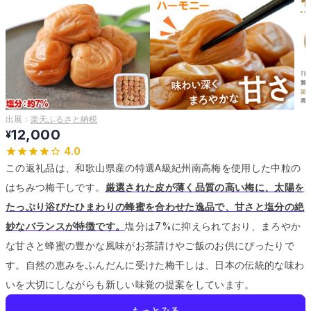
出展：
楽天ふるさと納税
12,000
¥
4.0
この返礼品は、和歌山県産の特選A級紀州南高梅を使用した中粒の
はちみつ梅干しです。
厳選された皮が薄く品質の高い梅に、太陽を
たっぷり浴びたひまわりの蜂蜜を合わせた逸品で、甘さと塩分の絶
妙なバランスが特徴です。
塩分は7%に抑えられており、まろやか
な甘さと蜂蜜の豊かな風味がお茶請けやご飯のお供にぴったりで
す。
自然の恵みをふんだんに受けた梅干しは、日本の伝統的な味わ
いを大切にしながらも新しい味覚の提案をしています。
もっとみる