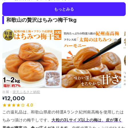
もっとみる
和歌山の贅沢はちみつ梅干1kg
出展：
楽天ふるさと納税
12,000
¥
4.0
この返礼品は、和歌山県産の特選Aランク紀州南高梅を使用したは
ちみつ漬けの梅干しです。
大粒の3Lサイズ以上の梅は、皮が薄く
果肉が豊富で、食べ応えがあります。
自然の恵みたっぷりのひまわ