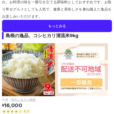
れ、お料理の味を一層引き立てる調味料としておすすめです。
お取
り寄せグルメとしても人気で、健康と美味しさを兼ね備えた逸品を
お楽しみいただけます。
もっとみる
島根の逸品、コシヒカリ清流米9kg
出展：
楽天ふるさと納税
16,000
¥
4.0