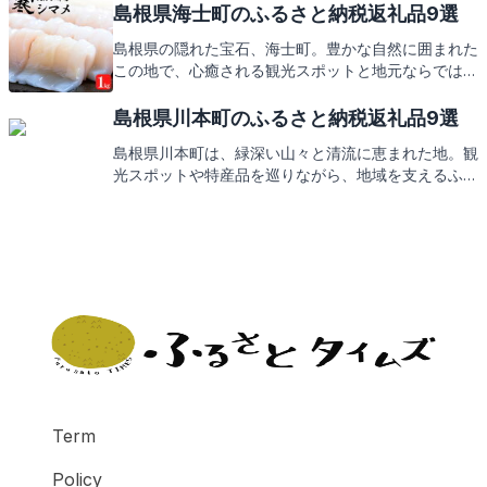
逸品で舌鼓。これからその返礼品の数々をご紹介して
島根県海士町のふるさと納税返礼品9選
いきますので、どうぞお楽しみに。
島根県の隠れた宝石、海士町。豊かな自然に囲まれた
この地で、心癒される観光スポットと地元ならではの
特産品をご紹介します。海士町の魅力を存分に味わっ
た後は、ふるさと納税の返礼品もお楽しみに。
島根県川本町のふるさと納税返礼品9選
島根県川本町は、緑深い山々と清流に恵まれた地。観
光スポットや特産品を巡りながら、地域を支えるふる
さと納税の返礼品にもご期待ください。
Term
Policy