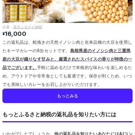
出展：
楽天ふるさと納税
16,000
¥
この返礼品は、粗挽きの天然イノシシ肉と在来品種の大豆を使用し
たキーマカレーの8缶セットです。
島根県産のイノシシ肉と三重県
産の大豆が織りなす甘みと、厳選されたスパイスの香りが特徴の一
品でございます。
手軽に温めるだけで本格的な味わいを楽しめるた
め、アウトドアや非常食としても最適です。
保存が利くため、いつ
でも美味しいカレーをお召し上がりいただけます。
もっとみる
もっとふるさと納税の返礼品を知りたい方には
いかがでしたでしょうか。
他の返礼品を知りたいあなたにはAIコン