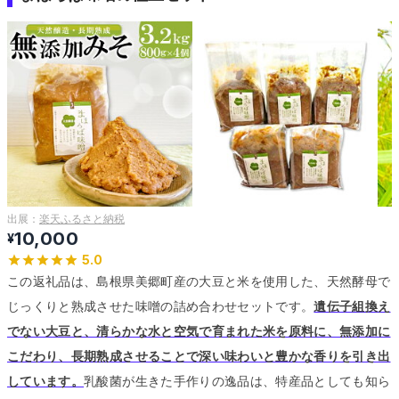
出展：
楽天ふるさと納税
10,000
¥
5.0
この返礼品は、島根県美郷町産の大豆と米を使用した、天然酵母で
じっくりと熟成させた味噌の詰め合わせセットです。
遺伝子組換え
でない大豆と、清らかな水と空気で育まれた米を原料に、無添加に
こだわり、長期熟成させることで深い味わいと豊かな香りを引き出
しています。
乳酸菌が生きた手作りの逸品は、特産品としても知ら