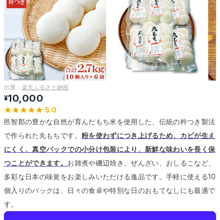
出展：
楽天ふるさと納税
10,000
¥
5.0
邑智郡の豊かな自然が育んだもち米を使用した、伝統の杵つき製法
で作られた丸もちです。
粉を使わずにつき上げるため、カビが生え
にくく、真空パックでの小分け包装により、新鮮な味わいを長く保
つことができます。
お雑煮や磯辺焼き、ぜんざい、おしるこなど、
多彩な日本の味覚をお楽しみいただける逸品です。
手軽に使える10
個入りのパックは、日々の食卓や特別な日のおもてなしにも最適で
す。