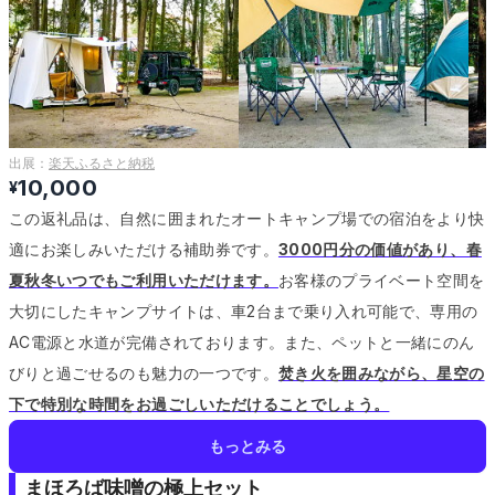
出展：
楽天ふるさと納税
10,000
¥
この返礼品は、自然に囲まれたオートキャンプ場での宿泊をより快
適にお楽しみいただける補助券です。
3000円分の価値があり、春
夏秋冬いつでもご利用いただけます。
お客様のプライベート空間を
大切にしたキャンプサイトは、車2台まで乗り入れ可能で、専用の
AC電源と水道が完備されております。
また、ペットと一緒にのん
びりと過ごせるのも魅力の一つです。
焚き火を囲みながら、星空の
下で特別な時間をお過ごしいただけることでしょう。
もっとみる
まほろば味噌の極上セット