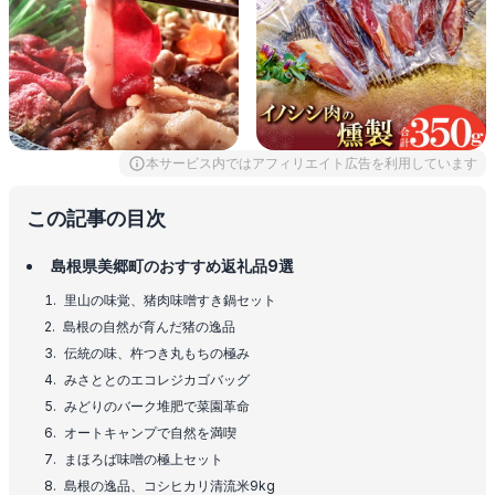
本サービス内ではアフィリエイト広告を利用しています
この記事の目次
島根県美郷町のおすすめ返礼品9選
里山の味覚、猪肉味噌すき鍋セット
島根の自然が育んだ猪の逸品
伝統の味、杵つき丸もちの極み
みさととのエコレジカゴバッグ
みどりのバーク堆肥で菜園革命
オートキャンプで自然を満喫
まほろば味噌の極上セット
島根の逸品、コシヒカリ清流米9kg