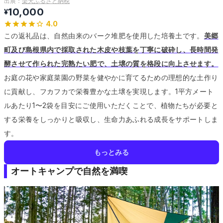
出展：
楽天ふるさと納税
10,000
¥
4.0
この返礼品は、自然由来のバーク堆肥を使用した培養土です。
美郷
町及び島根県内で採取された木皮や枝葉を丁寧に破砕し、長時間発
酵させて作られた完熟たい肥で、土壌の質を格段に向上させます。
お庭の花や家庭菜園の野菜を健やかに育てるための理想的な土作り
に貢献し、フカフカで栄養豊かな土壌を実現します。
1平方メート
ルあたり1〜2袋を目安にご使用いただくことで、植物たちが必要と
する栄養をしっかりと吸収し、生命力あふれる成長をサポートしま
す。
もっとみる
オートキャンプで自然を満喫