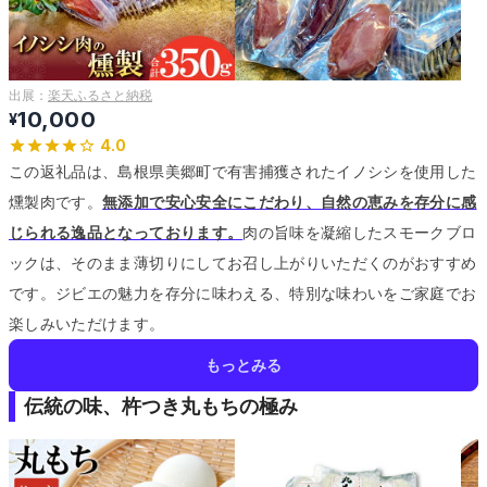
出展：
楽天ふるさと納税
10,000
¥
4.0
この返礼品は、島根県美郷町で有害捕獲されたイノシシを使用した
燻製肉です。
無添加で安心安全にこだわり、自然の恵みを存分に感
じられる逸品となっております。
肉の旨味を凝縮したスモークブロ
ックは、そのまま薄切りにしてお召し上がりいただくのがおすすめ
です。
ジビエの魅力を存分に味わえる、特別な味わいをご家庭でお
楽しみいただけます。
もっとみる
伝統の味、杵つき丸もちの極み