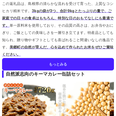
この返礼品は、島根県の清らかな流れを受けて育った、上質なコシ
ヒカリ精米です。
3kgの袋が3つ、合計9kgとたっぷりの量で、ご
家庭での日々の食卓はもちろん、特別な日のおもてなしにも最適で
す。
単一原料米を使用しており、その品質の高さは、お弁当やおに
ぎり、ご飯としての美味しさを一層引き立てます。
特産品としても
知られ、贈り物やギフトとしても喜ばれること間違いなしの逸品で
す。
美郷町の自然が育んだ、心を込めて作られたお米をぜひご賞味
ください。
もっとみる
自然派志向のキーマカレー缶詰セット