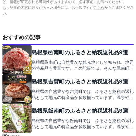
ど、情報が変更される可能性がありますので、必ず事前にお調べください。
もし記事の内容に誤りがあった場合には、お手数ですが
こちら
からご連絡くださ
い。
おすすめの記事
島根県邑南町のふるさと納税返礼品9選
島根県邑南町は自然豊かな観光地として知られ、地元
の特産品も豊富です。この記事では、そんな邑南町の
見どころと、ふるさと納税の返礼品についてご紹介し
ます。地元の味覚や工芸品など、心温まる返礼品の
島根県吉賀町のふるさと納税返礼品9選
数々をお楽しみに。
島根県の自然豊かな吉賀町では、ふるさと納税の返礼
品として地元の特産品が多数揃っています。温泉や綺
麗な星空など、訪れる人々を魅了する観光地も満載。
この記事では、そんな吉賀町の見どころとともに、心
島根県飯南町のふるさと納税返礼品9選
待ちにされる返礼品をご紹介してまいります。
島根県の自然豊かな飯南町では、ふるさと納税の返礼
品として地元の特産品が多数揃っています。温泉や緑
溢れる景観を楽しんだ後は、地元ならではの美味しい