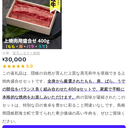
出展：
楽天ふるさと納税
30,000
¥
5.0
この返礼品は、隠岐の自然が育んだ上質な黒毛和牛を堪能できる上
焼肉盛合せセットです。
全身から厳選されたもも、肩、ばら、うで
の部位をバランス良く組み合わせた400gセットで、家庭で手軽に
本格的な焼肉をお楽しみいただけます。
肉の旨味が凝縮されたこの
セットは、特別な日の食卓を豊かに彩ること間違いなしです。
島根
県隠岐郡海士町で育てられた希少価値の高い牛肉を、ぜひご賞味く
ださい。