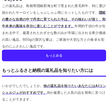
この返礼品は、島根県隠岐郡海士町で育まれた黒毛和牛、特に選び
抜かれたサーロインをしゃぶしゃぶ用にカットしたものです。
隠岐
の豊かな自然の中で丹念に育てられた牛は、その味わいが深く、和
牛本来の風味を存分に楽しむことができます。
年間約千頭の牛が生
まれる中で、厳選されたわずかな数のみが市場に出される希少価値
の高い逸品。
600gの贅沢な量は、ご家族や大切な方との食卓を彩
るのにふさわしい逸品です。
もっとみる
もっとふるさと納税の返礼品を知りたい方には
いかがでしたでしょうか。
他の返礼品を知りたいあなたにはAIコン
シェルジュがおすすめです。
AIが厳選した人気の品を簡単に見つけ
ることができます。