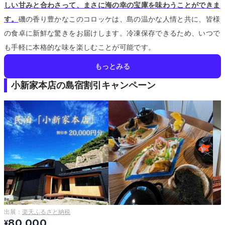
しい甘みと合わさって、まさに海の幸の宝庫を味わうことができま
す。
磯の香り豊かなこのコロッケは、島の温かな人情と共に、皆様
の食卓に新鮮な驚きをお届けします。
冷凍保存できるため、いつで
も手軽に本格的な味を楽しむことが可能です。
もっとみる
小新家本店の島宿割引キャンペーン
出展：
楽天ふるさと納税
80,000
¥