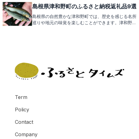
た後は、ふるさと納税の返礼品もお楽しみに。
島根県津和野町のふるさと納税返礼品9選
島根県の自然豊かな津和野町では、歴史を感じる名所
巡りや地元の味覚を楽しむことができます。津和野城
跡からの絶景や町並み散策は訪れる人々を魅了し続け
ています。そんな津和野町のふるさと納税では、地元
ならではの返礼品が皆様をお待ちしております。次
は、どんな返礼品があるのか、ご期待ください。
Term
Policy
Contact
Company