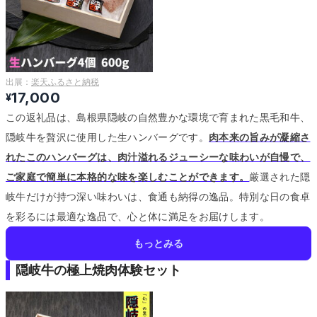
出展：
楽天ふるさと納税
17,000
¥
この返礼品は、島根県隠岐の自然豊かな環境で育まれた黒毛和牛、
隠岐牛を贅沢に使用した生ハンバーグです。
肉本来の旨みが凝縮さ
れたこのハンバーグは、肉汁溢れるジューシーな味わいが自慢で、
ご家庭で簡単に本格的な味を楽しむことができます。
厳選された隠
岐牛だけが持つ深い味わいは、食通も納得の逸品。
特別な日の食卓
を彩るには最適な逸品で、心と体に満足をお届けします。
もっとみる
隠岐牛の極上焼肉体験セット