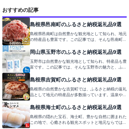
おすすめの記事
島根県邑南町のふるさと納税返礼品9選
島根県邑南町は自然豊かな観光地として知られ、地元
の特産品も豊富です。この記事では、そんな邑南町の
見どころと、ふるさと納税の返礼品についてご紹介し
ます。地元の味覚や工芸品など、心温まる返礼品の
岡山県玉野市のふるさと納税返礼品9選
数々をお楽しみに。
玉野市は自然豊かな観光地として知られ、特産品も豊
富です。この記事では、そんな玉野市の魅力と、ふる
さと納税の返礼品についてご紹介します。地元の味覚
をお楽しみに。
島根県吉賀町のふるさと納税返礼品9選
島根県の自然豊かな吉賀町では、ふるさと納税の返礼
品として地元の特産品が多数揃っています。温泉や綺
麗な星空など、訪れる人々を魅了する観光地も満載。
この記事では、そんな吉賀町の見どころとともに、心
島根県海士町のふるさと納税返礼品9選
待ちにされる返礼品をご紹介してまいります。
島根県の隠れた宝石、海士町。豊かな自然に囲まれた
この地で、心癒される観光スポットと地元ならではの
特産品をご紹介します。海士町の魅力を存分に味わっ