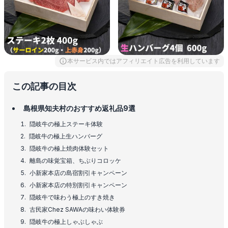
本サービス内ではアフィリエイト広告を利用しています
この記事の目次
島根県知夫村のおすすめ返礼品9選
隠岐牛の極上ステーキ体験
隠岐牛の極上生ハンバーグ
隠岐牛の極上焼肉体験セット
離島の味覚宝箱、ちぶりコロッケ
小新家本店の島宿割引キャンペーン
小新家本店の特別割引キャンペーン
隠岐牛で味わう極上のすき焼き
古民家Chez SAWAの味わい体験券
隠岐牛の極上しゃぶしゃぶ