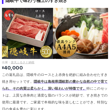
隠岐牛で味わう極上のすき焼き
出展：
楽天ふるさと納税
40,000
¥
この返礼品は、隠岐牛のロースと上赤身を絶妙に組み合わせたすき
焼き用セットです。
隠岐牛は島根県隠岐郡の豊かな自然の中で育て
られ、その肉質は柔らかく、深い味わいが特徴です。
特にこのセッ
トは、上質な赤身肉と適度な脂のバランスが絶妙で、すき焼きでの
使用に最適です。
ご家庭で本格的な味を楽しむことができ、特別な
日の食卓を豊かに彩ります。