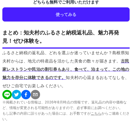
どちらも無料でご利用いただけます
使ってみる
まとめ：知夫村のふるさと納税返礼品、魅力再発
見！ぜひ体験を。
ふるさと納税の返礼品、どれを選ぶか迷っていませんか？島根県知
夫村からは、地元の特産品を活かした美食の数々が届きます。
古民
家レストランや民泊の割引券もあり、食べて、泊まって、この地の
魅力を存分に体験できるのです。
知夫村の心温まるおもてなしを、
ぜひご自宅でお楽しみください。
※掲載されている情報は、
2026
年
8
月時点の情報です。返礼品の内容や価格な
ど、情報が変更される可能性がありますので、必ず事前にお調べください。
もし記事の内容に誤りがあった場合には、お手数ですが
こちら
からご連絡くださ
い。