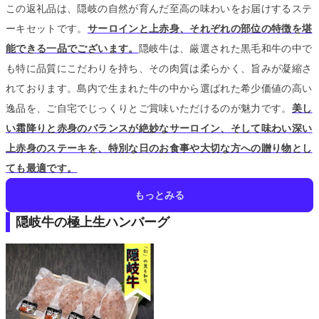
この返礼品は、隠岐の自然が育んだ至高の味わいをお届けするステ
ーキセットです。
サーロインと上赤身、それぞれの部位の特徴を堪
能できる一品でございます。
隠岐牛は、厳選された黒毛和牛の中で
も特に品質にこだわりを持ち、その肉質は柔らかく、旨みが凝縮さ
れております。
島内で生まれた牛の中から選ばれた希少価値の高い
逸品を、ご自宅でじっくりとご賞味いただけるのが魅力です。
美し
い霜降りと赤身のバランスが絶妙なサーロイン、そして味わい深い
上赤身のステーキを、特別な日のお食事や大切な方への贈り物とし
ても最適です。
もっとみる
隠岐牛の極上生ハンバーグ