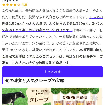
4.0
この返礼品は、長崎県産の養殖とらふぐと国産の天然まふぐをふん
だんに使用した、贅沢なふぐ刺身とちり鍋のセットです。
まふぐの
刺身は80gとたっぷりの量で、ふぐ鍋用の切身は350gと、2〜3人
で心ゆくまで楽しめる内容となっております。
付属のポン酢は、お
好みで薬味を加えていただくことで、一層風味豊かな味わいをお楽
しみいただけます。
鍋の後には、ふぐの旨味が凝縮された雑炊で、
至福のひとときをご堪能いただけることでしょう。
本場下関の味を
ご自宅でお手軽に味わえるこのセットは、特別な日のお食事や、ご
家族、ご友人との大切な時間を彩る逸品です。
もっとみる
旬の味覚と人気クレープの宝箱