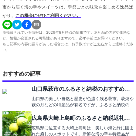
市から届く海の幸やスイーツは、季節ごとの味覚を楽しめる逸品ば
かり。
この機会にぜひご利用ください。
※掲載されている情報は、
2026
年
8
月時点の情報です。返礼品の内容や価格な
ど、情報が変更される可能性がありますので、必ず事前にお調べください。
もし記事の内容に誤りがあった場合には、お手数ですが
こちら
からご連絡くださ
い。
おすすめの記事
山口県萩市のふるさと納税のおすすめ返
礼品
山口県の美しい自然と歴史が色濃く残る萩市。萩焼や
萩の月などの特産品が有名ですが、ふるさと納税の返
礼品にも注目です。次は萩市の返礼品の魅力をご紹介
します。
広島県大崎上島町のふるさと納税返礼品9
選
広島県に位置する大崎上島町は、美しい海と緑に囲ま
れた癒しのスポットです。新鮮な海の幸や特産品が魅