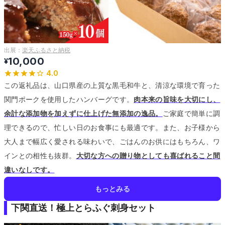
出展：
楽天ふるさと納税
10,000
¥
4.0
この返礼品は、山口県産の上質な黒毛和牛と、清涼な環境で育った
関門ポークを使用したハンバーグです。
肉本来の旨味を大切にし、
余計な添加物を加えずに仕上げた無添加の逸品。
ご家庭で簡単に調
理できるので、忙しい日のお食事にも最適です。
また、お子様から
大人まで幅広く愛される味わいで、ごはんのお供にはもちろん、ワ
インとの相性も抜群。
大切な方への贈り物としても喜ばれること間
違いなしです。
もっとみる
下関直送！極上とらふぐ刺身セット