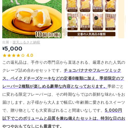
出展：
楽天ふるさと納税
5,000
¥
4.0
この返礼品は、手作りの専門店から直送される、厳選された人気の
クレープ詰め合わせセットです。
チョコバナナやフルーツミック
ス、ベイクドチーズケーキなどの定番8種類に加え、季節限定のフ
レーバー2種類が楽しめる豪華な内容となっております。
季節ごと
に変わる限定フレーバーは、その時期ならではの新鮮な味わいをお
届けします。
お子様から大人まで幅広い年齢層に愛されるスイーツ
で、贈り物としても大変喜ばれること間違いなしです。
5,000円
以下でこのボリュームと品質を兼ね備えたセットは、特別な日のお
やつやおもてなしにも最適です。