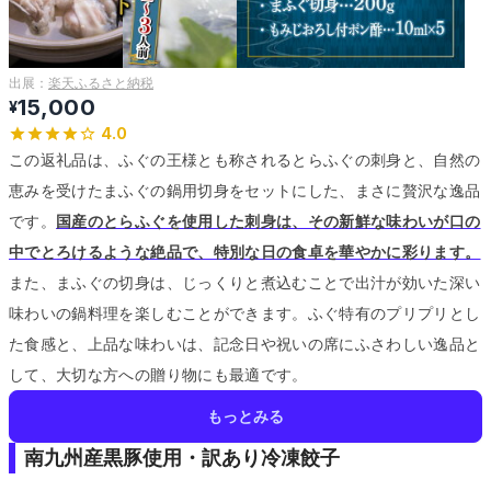
出展：
楽天ふるさと納税
15,000
¥
4.0
この返礼品は、ふぐの王様とも称されるとらふぐの刺身と、自然の
恵みを受けたまふぐの鍋用切身をセットにした、まさに贅沢な逸品
です。
国産のとらふぐを使用した刺身は、その新鮮な味わいが口の
中でとろけるような絶品で、特別な日の食卓を華やかに彩ります。
また、まふぐの切身は、じっくりと煮込むことで出汁が効いた深い
味わいの鍋料理を楽しむことができます。
ふぐ特有のプリプリとし
た食感と、上品な味わいは、記念日や祝いの席にふさわしい逸品と
して、大切な方への贈り物にも最適です。
もっとみる
南九州産黒豚使用・訳あり冷凍餃子