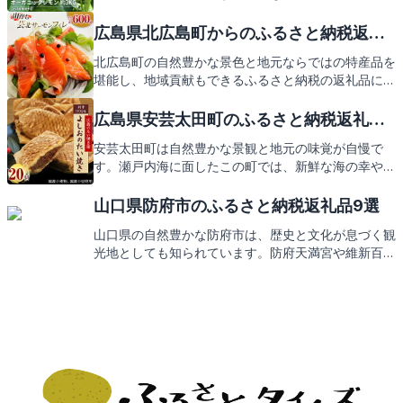
力のこの町では、ふるさと納税の返礼品も大変充実し
ています。次は、そんな返礼品の数々をご紹介します
広島県北広島町からのふるさと納税返礼
ので、どうぞお楽しみに。
品9選
北広島町の自然豊かな景色と地元ならではの特産品を
堪能し、地域貢献もできるふるさと納税の返礼品にご
期待ください。
広島県安芸太田町のふるさと納税返礼品9
選
安芸太田町は自然豊かな景観と地元の味覚が自慢で
す。瀬戸内海に面したこの町では、新鮮な海の幸や伝
統的な郷土料理が楽しめます。観光スポットも豊富
で、歴史を感じる古墳や美しい渓谷が訪れる人々を魅
山口県防府市のふるさと納税返礼品9選
了してやみません。さあ、この素敵な町の返礼品がど
山口県の自然豊かな防府市は、歴史と文化が息づく観
んなものか、ご期待ください。
光地としても知られています。防府天満宮や維新百年
記念公園など、訪れる人々を魅了するスポットが満
載。また、新鮮な海の幸や地元で愛される特産品がふ
るさと納税の返礼品としても大人気です。これからそ
のセレクションをご紹介しますので、どうぞお楽しみ
に。