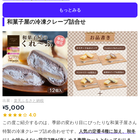
もっとみる
和菓子屋の冷凍クレープ詰合せ
出展：
楽天ふるさと納税
5,000
¥
4.0
この度ご紹介するのは、季節の変わり目にぴったりな和菓子屋さん
特製の冷凍クレープ詰め合わせです。
人気の定番4種に加え、秋冬
にしか味わえない限定3種が楽しめる豪華セットとなっておりま