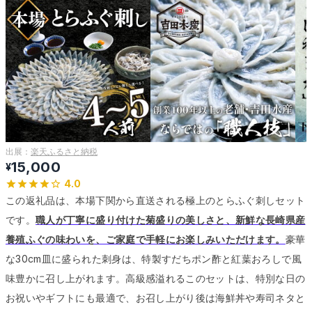
出展：
楽天ふるさと納税
15,000
¥
4.0
この返礼品は、本場下関から直送される極上のとらふぐ刺しセット
です。
職人が丁寧に盛り付けた菊盛りの美しさと、新鮮な長崎県産
養殖ふぐの味わいを、ご家庭で手軽にお楽しみいただけます。
豪華
な30cm皿に盛られた刺身は、特製すだちポン酢と紅葉おろしで風
味豊かに召し上がれます。
高級感溢れるこのセットは、特別な日の
お祝いやギフトにも最適で、お召し上がり後は海鮮丼や寿司ネタと