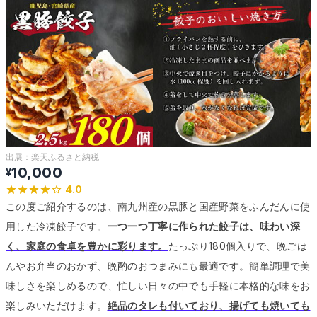
出展：
楽天ふるさと納税
10,000
¥
4.0
この度ご紹介するのは、南九州産の黒豚と国産野菜をふんだんに使
用した冷凍餃子です。
一つ一つ丁寧に作られた餃子は、味わい深
く、家庭の食卓を豊かに彩ります。
たっぷり180個入りで、晩ごは
んやお弁当のおかず、晩酌のおつまみにも最適です。
簡単調理で美
味しさを楽しめるので、忙しい日々の中でも手軽に本格的な味をお
楽しみいただけます。
絶品のタレも付いており、揚げても焼いても