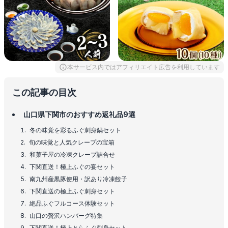
本サービス内ではアフィリエイト広告を利用しています
この記事の目次
山口県下関市のおすすめ返礼品9選
冬の味覚を彩るふぐ刺身鍋セット
旬の味覚と人気クレープの宝箱
和菓子屋の冷凍クレープ詰合せ
下関直送！極上ふぐの宴セット
南九州産黒豚使用・訳あり冷凍餃子
下関直送の極上ふぐ刺身セット
絶品ふぐフルコース体験セット
山口の贅沢ハンバーグ特集
下関直送！極上とらふぐ刺身セット