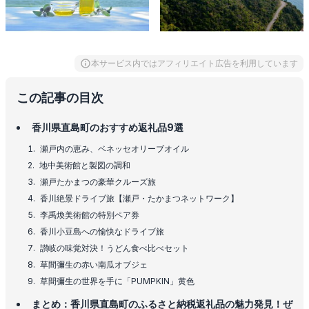
本サービス内ではアフィリエイト広告を利用しています
この記事の目次
香川県直島町のおすすめ返礼品9選
瀬戸内の恵み、ベネッセオリーブオイル
地中美術館と製図の調和
瀬戸たかまつの豪華クルーズ旅
香川絶景ドライブ旅【瀬戸・たかまつネットワーク】
李禹煥美術館の特別ペア券
香川小豆島への愉快なドライブ旅
讃岐の味覚対決！うどん食べ比べセット
草間彌生の赤い南瓜オブジェ
草間彌生の世界を手に「PUMPKIN」黄色
まとめ：香川県直島町のふるさと納税返礼品の魅力発見！ぜ