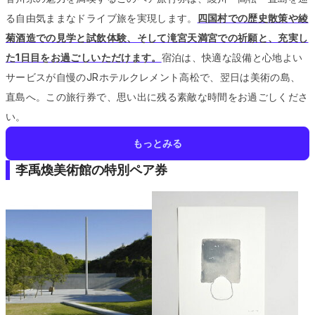
る自由気ままなドライブ旅を実現します。
四国村での歴史散策や綾
菊酒造での見学と試飲体験、そして滝宮天満宮での祈願と、充実し
た1日目をお過ごしいただけます。
宿泊は、快適な設備と心地よい
サービスが自慢のJRホテルクレメント高松で、翌日は美術の島、
直島へ。
この旅行券で、思い出に残る素敵な時間をお過ごしくださ
い。
もっとみる
李禹煥美術館の特別ペア券