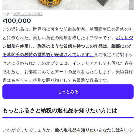
出展：
楽天ふるさと納税
100,000
¥
この返礼品は、世界的に著名な前衛芸術家、草間彌生氏の監修のも
とに作られた、美しい黄色の南瓜を模したオブジェです。
ポリレジ
ン樹脂を使用し、陶器のような質感を持つこの作品は、細部にわた
る草間氏の独特の世界観が表現されています。
直島限定の特製ボッ
クスに収められたこのオブジェは、インテリアとしても優れた存在
感を放ち、お部屋に彩りとアートの息吹をもたらします。
美術愛好
家はもちろん、特別な贈り物としても最適な逸品です。
もっとみる
もっとふるさと納税の返礼品を知りたい方には
いかがでしたでしょうか。
他の返礼品を知りたいあなたにはAIコン