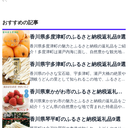
おすすめの記事
香川県多度津町のふるさと納税返礼品9選
香川県多度津町の魅力とふるさと納税の返礼品をご紹
介！多度津町は瀬戸内海に面し、自然豊かな観光地と
して知られています。金刀比羅宮への参道や、新鮮な
海の幸が楽しめる町としても人気です。そんな多度津
香川県宇多津町のふるさと納税返礼品9選
町が贈るふるさと納税の返礼品には、どんな地元の特
香川県の小さな宝石箱、宇多津町。瀬戸大橋の絶景や
産品があるのでしょうか。次のページで早速見ていき
讃岐うどんの里として知られるこの地で、ふるさと納
ましょう。
税の返礼品を通じて地元の特産品を堪能しませんか。
宇多津町が誇る観光スポットとともに、心温まる返礼
香川県東かがわ市のふるさと納税返礼品9
品の数々をご紹介します。
選
香川県東かがわ市の魅力とふるさと納税の返礼品をご
紹介！うどん県の自然豊かな地で育まれた特産品や、
讃岐富士と称される飯野山の絶景など、訪れる人々を
魅了するスポットが満載です。さぁ、地元の味と心を
香川県琴平町のふるさと納税返礼品9選
感じる返礼品にもご期待ください。