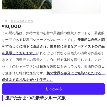
出展：
楽天ふるさと納税
10,000
¥
この返礼品は、独特の魅力を持つ美術館の鑑賞チケットと、芸術的
な一品である製図用シャープペンのセットです。
美術館は自然と調
和するように地下に設計され、世界的に著名なアーティストの作品
を展示しております。
訪れるごとに異なる自然光の演出が作品を引
き立て、四季折々の風景と共に心に残る体験を提供します。
また、
セットのシャープペンは精密な製図にも適しており、美術館のロゴ
が施された特別な逸品です。
美の世界を存分にご堪能いただける、
価値ある返礼品をぜひお手元に。
もっとみる
瀬戸たかまつの豪華クルーズ旅