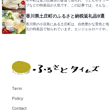
琴平町は金刀比羅宮の参道で知られ、うどんやオリー
ブなどの特産品が人気です。この記事では、そんな琴
平町の見どころとともに、ふるさと納税の返礼品にも
ご期待ください。
香川県土庄町のふるさと納税返礼品9選
香川県の小豆島にある土庄町は、自然豊かな景色と地
元の特産品で知られています。エンジェルロードやオ
リーブ公園などの人気スポットを巡りながら、新鮮な
海の幸やオリーブ製品など、土庄町ならではの味覚を
堪能しましょう。これらの魅力が詰まった返礼品をご
紹介しますので、どうぞご期待ください。
Term
Policy
Contact