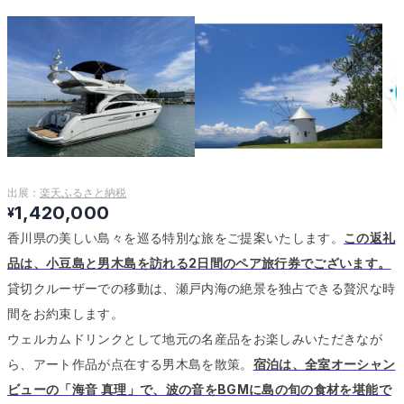
出展：
楽天ふるさと納税
1,420,000
¥
香川県の美しい島々を巡る特別な旅をご提案いたします。
この返礼
品は、小豆島と男木島を訪れる2日間のペア旅行券でございます。
貸切クルーザーでの移動は、瀬戸内海の絶景を独占できる贅沢な時
間をお約束します。
ウェルカムドリンクとして地元の名産品をお楽しみいただきなが
ら、アート作品が点在する男木島を散策。
宿泊は、全室オーシャン
ビューの「海音 真理」で、波の音をBGMに島の旬の食材を堪能で