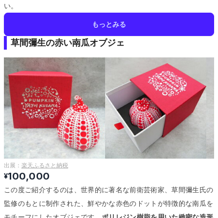
い。
もっとみる
草間彌生の赤い南瓜オブジェ
出展：
楽天ふるさと納税
100,000
¥
この度ご紹介するのは、世界的に著名な前衛芸術家、草間彌生氏の
監修のもとに制作された、鮮やかな赤色のドットが特徴的な南瓜を
モチーフにしたオブジェです。
ポリレジン樹脂を用いた緻密な造形