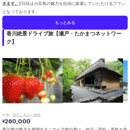
きます。
2日目は小豆島の魅力を自由に探索していただけるプラン
となっております。
もっとみる
香川絶景ドライブ旅【瀬戸・たかまつネットワー
ク】
出展：
楽天ふるさと納税
260,000
¥
香川県の魅力を満喫するこのペア旅行券は、綾川・高松・直島を巡