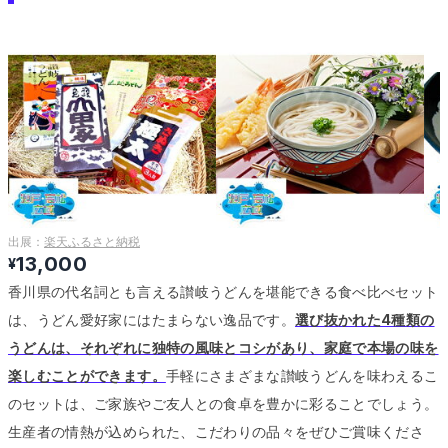
出展：
楽天ふるさと納税
13,000
¥
香川県の代名詞とも言える讃岐うどんを堪能できる食べ比べセット
は、うどん愛好家にはたまらない逸品です。
選び抜かれた4種類の
うどんは、それぞれに独特の風味とコシがあり、家庭で本場の味を
楽しむことができます。
手軽にさまざまな讃岐うどんを味わえるこ
のセットは、ご家族やご友人との食卓を豊かに彩ることでしょう。
生産者の情熱が込められた、こだわりの品々をぜひご賞味くださ