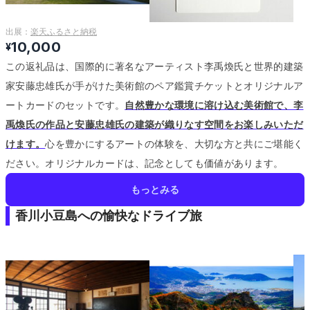
出展：
楽天ふるさと納税
10,000
¥
この返礼品は、国際的に著名なアーティスト李禹煥氏と世界的建築
家安藤忠雄氏が手がけた美術館のペア鑑賞チケットとオリジナルア
ートカードのセットです。
自然豊かな環境に溶け込む美術館で、李
禹煥氏の作品と安藤忠雄氏の建築が織りなす空間をお楽しみいただ
けます。
心を豊かにするアートの体験を、大切な方と共にご堪能く
ださい。
オリジナルカードは、記念としても価値があります。
もっとみる
香川小豆島への愉快なドライブ旅