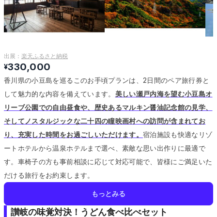
出展：
楽天ふるさと納税
330,000
¥
香川県の小豆島を巡るこのお手頃プランは、2日間のペア旅行券と
して魅力的な内容を備えています。
美しい瀬戸内海を望む小豆島オ
リーブ公園での自由昼食や、歴史あるマルキン醤油記念館の見学、
そしてノスタルジックな二十四の瞳映画村への訪問が含まれてお
り、充実した時間をお過ごしいただけます。
宿泊施設も快適なリゾ
ートホテルから温泉ホテルまで選べ、素敵な思い出作りに最適で
す。
車椅子の方も事前相談に応じて対応可能で、皆様にご満足いた
だける旅行をお約束します。
もっとみる
讃岐の味覚対決！うどん食べ比べセット