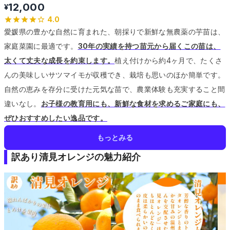
12,000
¥
4.0
愛媛県の豊かな自然に育まれた、朝採りで新鮮な無農薬の芋苗は、
家庭菜園に最適です。
30年の実績を持つ苗元から届くこの苗は、
太くて丈夫な成長を約束します。
植え付けから約4ヶ月で、たくさ
んの美味しいサツマイモが収穫でき、栽培も思いのほか簡単です。
自然の恵みを存分に受けた元気な苗で、農業体験も充実すること間
違いなし。
お子様の教育用にも、新鮮な食材を求めるご家庭にも、
ぜひおすすめしたい逸品です。
もっとみる
訳あり清見オレンジの魅力紹介