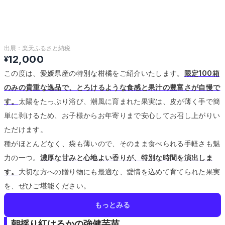
出展：
楽天ふるさと納税
12,000
¥
この度は、愛媛県産の特別な柑橘をご紹介いたします。
限定100箱
のみの貴重な逸品で、とろけるような食感と果汁の豊富さが自慢で
す。
太陽をたっぷり浴び、潮風に育まれた果実は、皮が薄く手で簡
単に剥けるため、お子様からお年寄りまで安心してお召し上がりい
ただけます。
種がほとんどなく、袋も薄いので、そのまま食べられる手軽さも魅
力の一つ。
濃厚な甘みと心地よい香りが、特別な時間を演出しま
す。
大切な方への贈り物にも最適な、愛情を込めて育てられた果実
を、ぜひご堪能ください。
もっとみる
朝採り紅はるかの強健芋苗