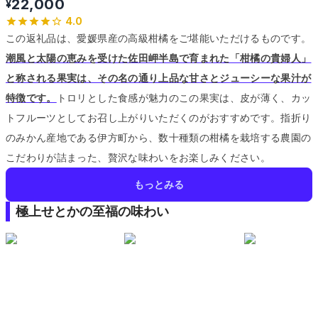
22,000
¥
4.0
この返礼品は、愛媛県産の高級柑橘をご堪能いただけるものです。
潮風と太陽の恵みを受けた佐田岬半島で育まれた「柑橘の貴婦人」
と称される果実は、その名の通り上品な甘さとジューシーな果汁が
特徴です。
トロリとした食感が魅力のこの果実は、皮が薄く、カッ
トフルーツとしてお召し上がりいただくのがおすすめです。
指折り
のみかん産地である伊方町から、数十種類の柑橘を栽培する農園の
こだわりが詰まった、贅沢な味わいをお楽しみください。
もっとみる
極上せとかの至福の味わい