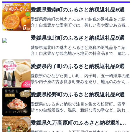
愛媛県愛南町のふるさと納税返礼品9選
愛媛県愛南町の魅力とふるさと納税の返礼品をご紹
介！自然豊かな愛南町では、美しい海や歴史ある観光
地が訪れる人々を魅了します。地元の特産品を堪能で
きるふるさと納税の返礼品にも注目です。次は愛南町
愛媛県鬼北町のふるさと納税返礼品9選
からの心温まるお礼の品々をお楽しみに。
愛媛県鬼北町の魅力とふるさと納税の返礼品をご紹
介！自然豊かな観光地から地元の特産品まで、鬼北町
の地域資源を活かした返礼品の数々をお楽しみに。
愛媛県内子町のふるさと納税返礼品9選
愛媛県のひなびた美しい町、内子町。五十崎海岸の絶
景や内子座の古き良き町並みを巡り、地元のみかんや
ジューシーな鯛めしを堪能しましょう。ふるさと納税
の返礼品も、内子町ならではの心温まる逸品が満載で
愛媛県松野町のふるさと納税返礼品9選
す。次は、そんな返礼品の数々をご紹介しますので、
愛媛県のふるさと納税で注目を集める松野町。四季
どうぞお楽しみに。
折々の自然景観や、温泉、新鮮な海の幸など、訪れる
人々を魅了します。この記事では、そんな松野町の観
光スポットやご当地グルメを紹介し、ふるさと納税で
愛媛県久万高原町のふるさと納税返礼品9
得られる心温まる返礼品にもご期待ください。
選