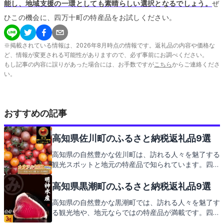
能し、地域支援の一環としても素晴らしい選択となるでしょう。
ぜ
ひこの機会に、四万十町の特産品をお試しください。
※掲載されている情報は、
2026
年
8
月時点の情報です。返礼品の内容や価格な
ど、情報が変更される可能性がありますので、必ず事前にお調べください。
もし記事の内容に誤りがあった場合には、お手数ですが
こちら
からご連絡くださ
い。
おすすめの記事
高知県佐川町のふるさと納税返礼品9選
高知県の自然豊かな佐川町は、訪れる人々を魅了する
観光スポットと地元の特産品で知られています。四万
十川の清流や歴史ある神社仏閣、そして新鮮な海の幸
や山の幸が溢れるこの地で、ふるさと納税を通じて地
高知県黒潮町のふるさと納税返礼品9選
域貢献を。さあ、佐川町からの心温まる返礼品をご紹
高知県の自然豊かな黒潮町では、訪れる人々を魅了す
介しましょう。
る観光地や、地元ならではの特産品が満載です。四万
十川の清流や太平洋を望む絶景スポット、そして新鮮