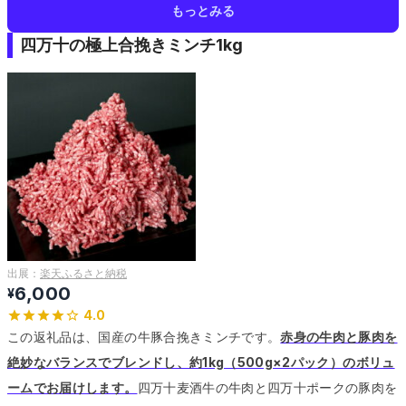
もっとみる
四万十の極上合挽きミンチ1kg
出展：
楽天ふるさと納税
6,000
¥
4.0
この返礼品は、国産の牛豚合挽きミンチです。
赤身の牛肉と豚肉を
絶妙なバランスでブレンドし、約1kg（500g×2パック）のボリュ
ームでお届けします。
四万十麦酒牛の牛肉と四万十ポークの豚肉を