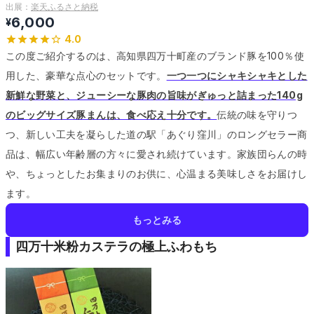
出展：
楽天ふるさと納税
6,000
¥
4.0
この度ご紹介するのは、高知県四万十町産のブランド豚を100％使
用した、豪華な点心のセットです。
一つ一つにシャキシャキとした
新鮮な野菜と、ジューシーな豚肉の旨味がぎゅっと詰まった140g
のビッグサイズ豚まんは、食べ応え十分です。
伝統の味を守りつ
つ、新しい工夫を凝らした道の駅「あぐり窪川」のロングセラー商
品は、幅広い年齢層の方々に愛され続けています。
家族団らんの時
や、ちょっとしたお集まりのお供に、心温まる美味しさをお届けし
ます。
もっとみる
四万十米粉カステラの極上ふわもち