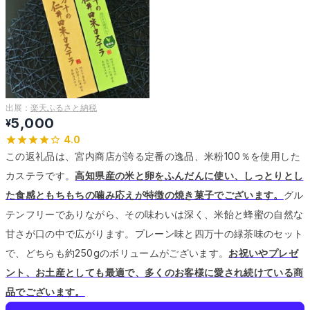
出展：
楽天ふるさと納税
5,000
¥
4.0
この返礼品は、宮内商店が誇る定番の逸品、米粉100％を使用した
カステラです。
高知県産の米と卵をふんだんに使い、しっとりとし
た食感ともちもちの噛み応えが特徴の焼き菓子でございます。
グル
テンフリーでありながら、その味わいは深く、米飴と蜂蜜の自然な
甘さが口の中で広がります。
プレーン味と四万十の緑茶味のセット
で、どちらも約250gのボリュームがございます。
お祝いやプレゼ
ント、お土産としても最適で、多くのお客様に愛され続けている商
品でございます。