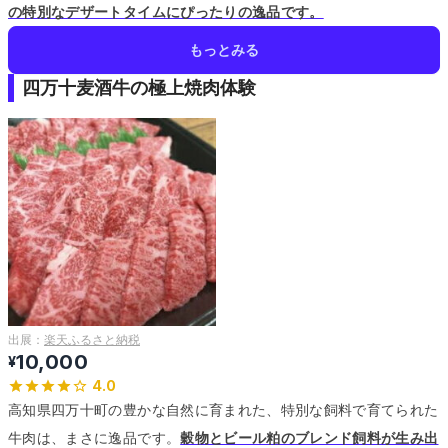
の特別なデザートタイムにぴったりの逸品です。
もっとみる
四万十麦酒牛の極上焼肉体験
出展：
楽天ふるさと納税
10,000
¥
4.0
高知県四万十町の豊かな自然に育まれた、特別な飼料で育てられた
牛肉は、まさに逸品です。
穀物とビール粕のブレンド飼料が生み出