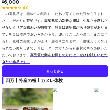
6,000
¥
4.0
この返礼品は、植物性の飼料にこだわり育てられた鶏から生まれ
た、こだわりの茶卵です。
高知県産の新鮮な卵は、生臭さを感じさ
せないクリアな味わいが特徴で、卵白は透明感があり弾力がありま
す。
卵黄は濃厚で深い旨みがあり、卵かけごはんや温泉たまごにす
ると、素材の美味しさがより一層引き立ちます。
一度味わうと忘れ
られない美味しさで、リピーターの方々からも絶賛の声を多数いた
だいております。
高品質な卵をお探しの方には、ぜひお試しいただ
きたい逸品です。
もっとみる
四万十特産の極上カヌレ体験