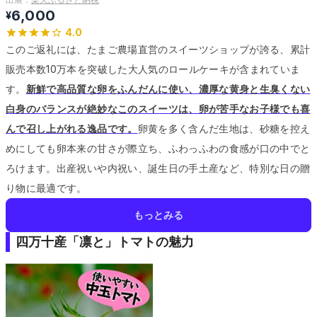
6,000
¥
4.0
このご返礼には、たまご農場直営のスイーツショップが誇る、累計
販売本数10万本を突破した大人気のロールケーキが含まれていま
す。
新鮮で高品質な卵をふんだんに使い、濃厚な黄身と生臭くない
白身のバランスが絶妙なこのスイーツは、卵が苦手なお子様でも喜
んで召し上がれる逸品です。
卵黄を多く含んだ生地は、砂糖を控え
めにしても卵本来の甘さが際立ち、ふわっふわの食感が口の中でと
ろけます。
出産祝いや内祝い、誕生日の手土産など、特別な日の贈
り物に最適です。
もっとみる
四万十産「凛と」トマトの魅力