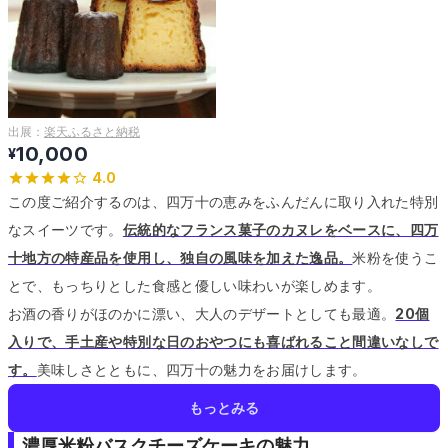
出展：
楽天ふるさと納税
10,000
¥
4.0
この度ご紹介するのは、四万十の恵みをふんだんに取り入れた特別
なスイーツです。
伝統的なフランス菓子のカヌレをベースに、四万
十地方の特産品を使用し、独自の風味を加えた逸品。
米粉を使うこ
とで、もっちりとした食感と優しい味わいが楽しめます。
お酒の香りがほのかに漂い、大人のデザートとしても最適。
20個
入りで、手土産や特別な日のおやつにも喜ばれること間違いなしで
す。
美味しさとともに、四万十の魅力をお届けします。
もっとみる
濃厚米粉バスクチーズケーキの魅力