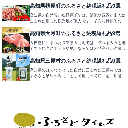
な海の幸など、黒潮町ならではの魅力を存分にお楽し
高知県梼原町のふるさと納税返礼品9選
みいただけます。さあ、黒潮町のふるさと納税の返礼
高知県の自然豊かな梼原町では、清流や緑深い山々に
品もご期待ください。
囲まれた癒しの観光地が魅力です。そんな梼原町の特
産品をふるさと納税の返礼品としてお届け。地元の味
と共に、心温まるおもてなしの心を感じていただける
高知県大月町のふるさと納税返礼品9選
ことでしょう。次は、梼原町からの素敵な返礼品をご
大自然に囲まれた高知県大月町では、訪れる人々を魅
紹介しますので、どうぞお楽しみに。
了する観光スポットや地元ならではの特産品が満載で
す。四季折々の美しい景色と共に、心温まるおもてな
しを体験できるこの地で、ふるさと納税を通じて感じ
高知県三原村のふるさと納税返礼品9選
る地域愛溢れる返礼品をご紹介します。お楽しみに！
高知県のほんわかとした自然に囲まれた三原村では、
ふるさと納税の返礼品として地元の特産品をご用意し
ております。四万十川の清流や太平洋の絶景を楽しん
だ後は、村の美味しい名産品で舌鼓。これからご紹介
する返礼品にもご期待ください。