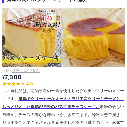
出展：
楽天ふるさと納税
7,000
¥
4.0
この返礼品は、高知県産の米粉を使用したグルテンフリーのスイー
ツです。
濃厚でクリーミーなオーストラリア産クリームチーズと、
しっとりとした食感が自慢のバスク風チーズケーキ。
米粉の優しい
風味が、チーズの豊かな味わいを引き立てます。
冷凍状態で届き、
解凍することでさまざまな食感を楽しめるのも魅力の一つ。
お家で