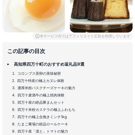
本サービス内ではアフィリエイト広告を利用しています
この記事の目次
高知県四万十町のおすすめ返礼品9選
コロンブス茶卵の美味秘密
四万十特産の極上カヌレ体験
濃厚米粉バスクチーズケーキの魅力
四万十麦酒牛の極上焼肉体験
四万十産の絶品豚まんセット
四万十米粉カステラの極上ふわもち
四万十の極上合挽きミンチ1kg
たまご農場の絶品ロールケーキ
四万十産「凛と」トマトの魅力