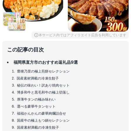
本サービス内ではアフィリエイト広告を利用しています
この記事の目次
福岡県直方市のおすすめ返礼品9選
豊穣乃里の極上煎餅セレクション
国産素材満載の冷凍生餃子
秘伝の味わい！訳あり焼肉セット
博多和牛と黒毛和牛の極上切落し
厚薄牛タンの極み味わい
選べる豪華牛タンセット
福福かんかんの豪華絢爛詰合せ
国産牛の極上もつ鍋セレクション
国産素材満載の冷凍生餃子