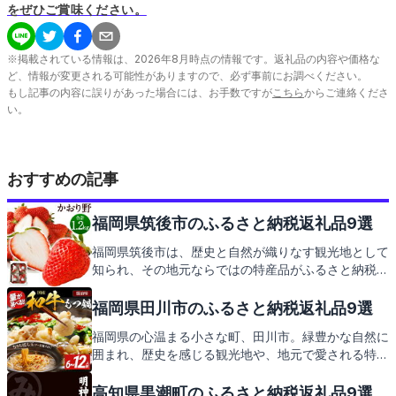
をぜひご賞味ください。
※掲載されている情報は、
2026
年
8
月時点の情報です。返礼品の内容や価格な
ど、情報が変更される可能性がありますので、必ず事前にお調べください。
もし記事の内容に誤りがあった場合には、お手数ですが
こちら
からご連絡くださ
い。
おすすめの記事
福岡県筑後市のふるさと納税返礼品9選
福岡県筑後市は、歴史と自然が織りなす観光地として
知られ、その地元ならではの特産品がふるさと納税の
返礼品としても大人気です。この記事では、筑後市を
訪れた際に訪れたいスポットや味わいたいご当地グル
福岡県田川市のふるさと納税返礼品9選
メをご紹介しつつ、筑後市からの心温まる返礼品にも
福岡県の心温まる小さな町、田川市。緑豊かな自然に
ご期待ください。
囲まれ、歴史を感じる観光地や、地元で愛される特産
品が満載です。この記事では、そんな田川市の見どこ
ろとともに、ふるさと納税の返礼品にもご期待くださ
高知県黒潮町のふるさと納税返礼品9選