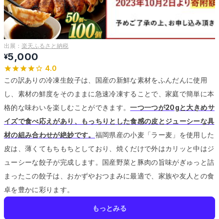
出展：
楽天ふるさと納税
5,000
¥
4.0
この訳ありの冷凍生餃子は、国産の新鮮な素材をふんだんに使用
し、素材の鮮度をそのままに急速冷凍することで、家庭で簡単に本
格的な味わいを楽しむことができます。
一つ一つが20gと大きめサ
イズで食べ応えがあり、もっちりとした食感の皮とジューシーな具
材の組み合わせが絶妙です。
福岡県産の小麦「ラー麦」を使用した
皮は、薄くてもちもちとしており、焼くだけで外はカリッと中はジ
ューシーな餃子が完成します。
国産野菜と豚肉の旨味がぎゅっと詰
まったこの餃子は、おかずやおつまみに最適で、家族や友人との食
卓を豊かに彩ります。
もっとみる