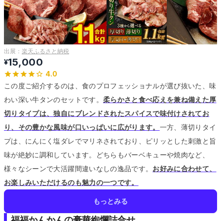
出展：
楽天ふるさと納税
15,000
¥
4.0
この度ご紹介するのは、食のプロフェッショナルが選び抜いた、味
わい深い牛タンのセットです。
柔らかさと食べ応えを兼ね備えた厚
切りタイプは、独自にブレンドされたスパイスで味付けされてお
り、その豊かな風味が口いっぱいに広がります。
一方、薄切りタイ
プは、にんにく塩ダレでマリネされており、ピリッとした刺激と旨
味が絶妙に調和しています。
どちらもバーベキューや焼肉など、
様々なシーンで大活躍間違いなしの逸品です。
お好みに合わせて、
お楽しみいただけるのも魅力の一つです。
もっとみる
福福かんかんの豪華絢爛詰合せ