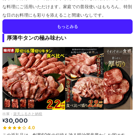
な料理にご活用いただけます。
家庭での普段使いはもちろん、特別
な日のお料理にも彩りを添えること間違いなしです。
もっとみる
厚薄牛タンの極み味わい
出展：
楽天ふるさと納税
30,000
¥
4.0
この返礼品は、創業60年の伝統を誇る明治屋産業からお届けす