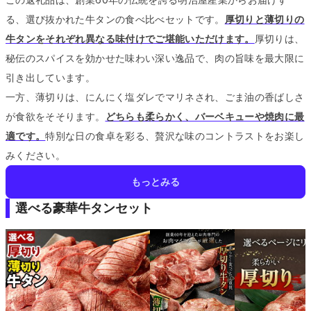
る、選び抜かれた牛タンの食べ比べセットです。
厚切りと薄切りの
牛タンをそれぞれ異なる味付けでご堪能いただけます。
厚切りは、
秘伝のスパイスを効かせた味わい深い逸品で、肉の旨味を最大限に
引き出しています。
一方、薄切りは、にんにく塩ダレでマリネされ、ごま油の香ばしさ
が食欲をそそります。
どちらも柔らかく、バーベキューや焼肉に最
適です。
特別な日の食卓を彩る、贅沢な味のコントラストをお楽し
みください。
もっとみる
選べる豪華牛タンセット