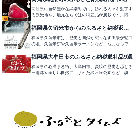
い。
高知県の自然豊かな黒潮町では、訪れる人々を魅了す
る観光地や、地元ならではの特産品が満載です。四万
十川の清流や太平洋を望む絶景スポット、そして新鮮
な海の幸など、黒潮町ならではの魅力を存分にお楽し
福岡県久留米市からのふるさと納税返礼
みいただけます。さあ、黒潮町のふるさと納税の返礼
品9選
福岡県久留米市は、歴史と自然が織りなす風景が魅力
品もご期待ください。
の地。久留米絣や久留米ラーメンなど、地元ならでは
の特産品が満載です。この記事では、そんな久留米市
の見どころとともに、ふるさと納税の返礼品にもご期
福岡県大牟田市のふるさと納税返礼品9選
待ください。
福岡県の心温まる街、大牟田市。炭鉱の歴史を感じる
三池港や美しい自然に囲まれた緑ヶ丘公園など、訪れ
る人々を魅了するスポットが満載です。そんな大牟田
市の特産品をふるさと納税の返礼品としてお届け。地
元の味と魅力をお楽しみに。