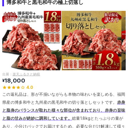
博多和牛と黒毛和牛の極上切落し
出展：
楽天ふるさと納税
18,000
¥
4.0
この返礼品は、形が不揃いながらも本物の味わいを楽しめる、福岡
県産の博多和牛と九州産の黒毛和牛の切り落としセットです。
赤身
と脂身のバランスが取れた様々な部位が含まれており、赤身の旨味
と脂の甘みが絶妙に調和しています。
総量1.8kgとたっぷりの量が
あり、小分けパックでお届けするため、必要な分だけ解凍して様々