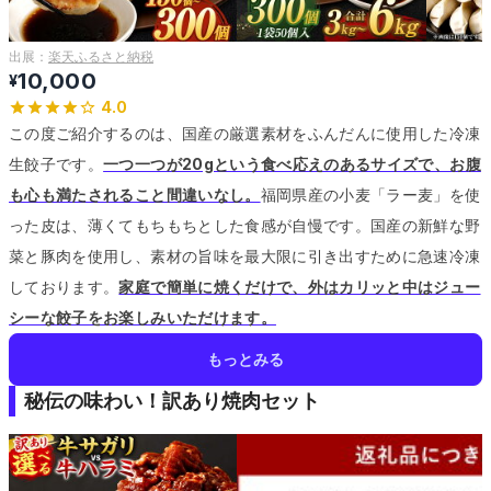
出展：
楽天ふるさと納税
10,000
¥
4.0
この度ご紹介するのは、国産の厳選素材をふんだんに使用した冷凍
生餃子です。
一つ一つが20gという食べ応えのあるサイズで、お腹
も心も満たされること間違いなし。
福岡県産の小麦「ラー麦」を使
った皮は、薄くてもちもちとした食感が自慢です。
国産の新鮮な野
菜と豚肉を使用し、素材の旨味を最大限に引き出すために急速冷凍
しております。
家庭で簡単に焼くだけで、外はカリッと中はジュー
シーな餃子をお楽しみいただけます。
もっとみる
秘伝の味わい！訳あり焼肉セット