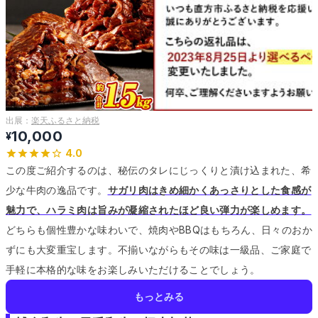
出展：
楽天ふるさと納税
10,000
¥
4.0
この度ご紹介するのは、秘伝のタレにじっくりと漬け込まれた、希
少な牛肉の逸品です。
サガリ肉はきめ細かくあっさりとした食感が
魅力で、ハラミ肉は旨みが凝縮されたほど良い弾力が楽しめます。
どちらも個性豊かな味わいで、焼肉やBBQはもちろん、日々のおか
ずにも大変重宝します。
不揃いながらもその味は一級品、ご家庭で
手軽に本格的な味をお楽しみいただけることでしょう。
もっとみる