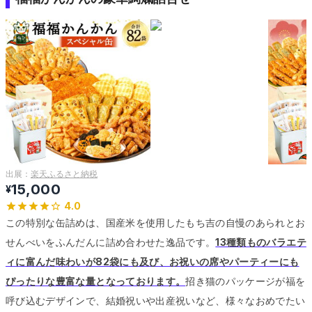
出展：
楽天ふるさと納税
15,000
¥
4.0
この特別な缶詰めは、国産米を使用したもち吉の自慢のあられとお
せんべいをふんだんに詰め合わせた逸品です。
13種類ものバラエテ
ィに富んだ味わいが82袋にも及び、お祝いの席やパーティーにも
ぴったりな豊富な量となっております。
招き猫のパッケージが福を
呼び込むデザインで、結婚祝いや出産祝いなど、様々なおめでたい