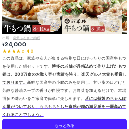
出展：
楽天ふるさと納税
24,000
¥
4.0
この逸品は、家族や友人が集まる特別な日にぴったりの国産牛もつ
を使用した鍋セットです。
博多の老舗が丹精込めて作り上げたもつ
鍋は、200万食のお取り寄せ実績を誇り、楽天グルメ大賞も受賞し
ております。
新鮮な国産牛の小腸のみを使用し、甘い脂の口どけと
芳醇な醤油スープの香りが自慢です。
お野菜を加えるだけで、本場
博多の味わいをご家庭で簡単に楽しめます。
〆には特製のちゃんぽ
ん麺がついており、もちもちとした食感が鍋の満足感を一層高めて
くれることでしょう。
もっとみる