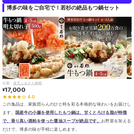
博多の味をご自宅で！若杉の絶品もつ鍋セット
出展：
楽天ふるさと納税
17,000
¥
4.0
この逸品は、家族団らんのひと時を彩る本格的な味わいをお届けし
ます。
国産牛の小腸を使用したもつ鍋は、甘くとろける脂が特徴
で、香り高い酒粕を使った醤油スープが絶品です。
お野菜を加える
だけで、博多の味が手軽に楽しめます。