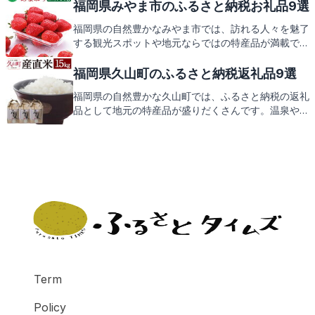
の魅力を存分にお楽しみいただけます。さあ、篠栗町
福岡県みやま市のふるさと納税お礼品9選
の心温まる返礼品もご期待ください。
福岡県の自然豊かなみやま市では、訪れる人々を魅了
する観光スポットや地元ならではの特産品が満載で
す。緑あふれる景観、歴史を感じる古墳群、そして心
温まる地元の味。そんなみやま市がお届けするふるさ
福岡県久山町のふるさと納税返礼品9選
と納税の返礼品には、地域の魅力がぎゅっと詰まって
福岡県の自然豊かな久山町では、ふるさと納税の返礼
います。次は、そんな返礼品の数々をご紹介しますの
品として地元の特産品が盛りだくさんです。温泉や歴
で、どうぞお楽しみに。
史ある神社の参拝も楽しめるこの町の魅力をご紹介し
ますので、返礼品の紹介もお楽しみに。
Term
Policy