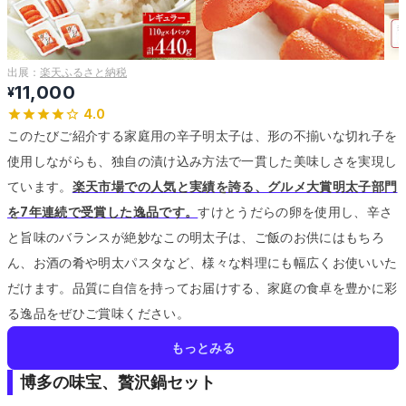
出展：
楽天ふるさと納税
11,000
¥
4.0
このたびご紹介する家庭用の辛子明太子は、形の不揃いな切れ子を
使用しながらも、独自の漬け込み方法で一貫した美味しさを実現し
ています。
楽天市場での人気と実績を誇る、グルメ大賞明太子部門
を7年連続で受賞した逸品です。
すけとうだらの卵を使用し、辛さ
と旨味のバランスが絶妙なこの明太子は、ご飯のお供にはもちろ
ん、お酒の肴や明太パスタなど、様々な料理にも幅広くお使いいた
だけます。
品質に自信を持ってお届けする、家庭の食卓を豊かに彩
る逸品をぜひご賞味ください。
もっとみる
博多の味宝、贅沢鍋セット