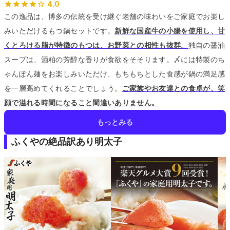
4.0
この逸品は、博多の伝統を受け継ぐ老舗の味わいをご家庭でお楽し
みいただけるもつ鍋セットです。
新鮮な国産牛の小腸を使用し、甘
くとろける脂が特徴のもつは、お野菜との相性も抜群。
独自の醤油
スープは、酒粕の芳醇な香りが食欲をそそります。
〆には特製のち
ゃんぽん麺をお楽しみいただけ、もちもちとした食感が鍋の満足感
を一層高めてくれることでしょう。
ご家族やお友達との食卓が、笑
顔で溢れる時間になること間違いありません。
もっとみる
ふくやの絶品訳あり明太子