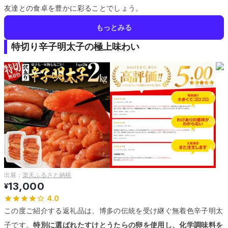
友達との食卓を豊かに彩ることでしょう。
もっとみる
特切り辛子明太子の極上味わい
出展：
楽天ふるさと納税
13,000
¥
4.0
この度ご紹介する返礼品は、博多の伝統を受け継ぐ無着色辛子明太
子です。
特別に選ばれたすけとうたらの卵を使用し、化学調味料を