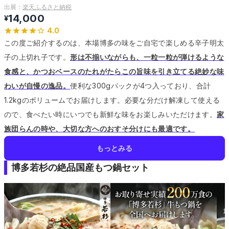
出展：
楽天ふるさと納税
14,000
¥
4.0
この度ご紹介するのは、本場博多の味をご自宅で楽しめる辛子明太
子の上切れ子です。
形は不揃いながらも、一粒一粒が弾けるような
食感と、かつおベースのたれがたらこの旨味を引き立てる絶妙な味
わいが自慢の逸品。
便利な300gパックが4つ入っており、合計
1.2kgのボリュームでお届けします。
必要な分だけ解凍して使える
ので、食べたい時にいつでも新鮮な味をお楽しみいただけます。
家
族団らんの時や、大切な方へのおすそ分けにも最適です。
もっとみる
博多若杉の絶品国産もつ鍋セット