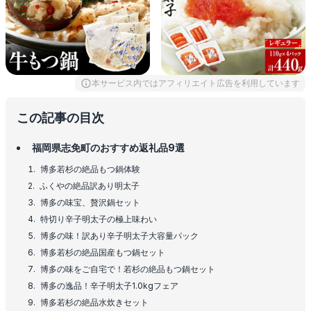
本サービス内ではアフィリエイト広告を利用しています
この記事の目次
福岡県志免町のおすすめ返礼品9選
博多若杉の絶品もつ鍋体験
ふくやの絶品訳あり明太子
博多の味宝、贅沢鍋セット
特切り辛子明太子の極上味わい
博多の味！訳あり辛子明太子大容量パック
博多若杉の絶品国産もつ鍋セット
博多の味をご自宅で！若杉の絶品もつ鍋セット
博多の逸品！辛子明太子1.0kgフェア
博多若杉の絶品水炊きセット