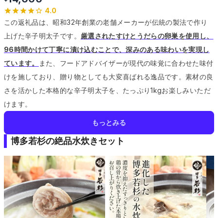
4.0
この返礼品は、昭和32年創業の老舗メーカーが伝統の製法で作り
上げた辛子明太子です。
厳選されたすけとうだらの卵巣を使用し、
96時間かけて丁寧に漬け込むことで、深みのある味わいを実現し
ています。
また、フードアドバイザーが現代の味覚に合わせた味付
けを施しており、贈り物としても大変喜ばれる逸品です。
素材の良
さを活かした本格的な辛子明太子を、たっぷり1kgお楽しみいただ
けます。
もっとみる
博多若杉の絶品水炊きセット