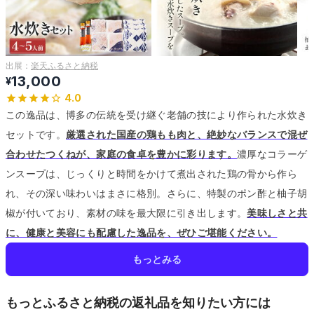
出展：
楽天ふるさと納税
13,000
¥
4.0
この逸品は、博多の伝統を受け継ぐ老舗の技により作られた水炊き
セットです。
厳選された国産の鶏もも肉と、絶妙なバランスで混ぜ
合わせたつくねが、家庭の食卓を豊かに彩ります。
濃厚なコラーゲ
ンスープは、じっくりと時間をかけて煮出された鶏の骨から作ら
れ、その深い味わいはまさに格別。
さらに、特製のポン酢と柚子胡
椒が付いており、素材の味を最大限に引き出します。
美味しさと共
に、健康と美容にも配慮した逸品を、ぜひご堪能ください。
もっとみる
もっとふるさと納税の返礼品を知りたい方には