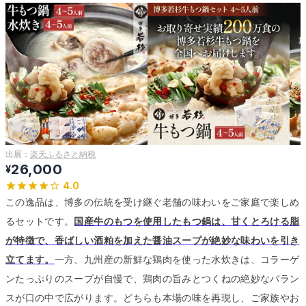
出展：
楽天ふるさと納税
26,000
¥
4.0
この逸品は、博多の伝統を受け継ぐ老舗の味わいをご家庭で楽しめ
るセットです。
国産牛のもつを使用したもつ鍋は、甘くとろける脂
が特徴で、香ばしい酒粕を加えた醤油スープが絶妙な味わいを引き
立てます。
一方、九州産の新鮮な鶏肉を使った水炊きは、コラーゲ
ンたっぷりのスープが自慢で、鶏肉の旨みとつくねの絶妙なバラン
スが口の中で広がります。
どちらも本場の味を再現し、ご家族やお