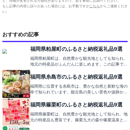
ど、情報が変更される可能性がありますので、必ず事前にお調べください。
もし記事の内容に誤りがあった場合には、お手数ですが
こちら
からご連絡くださ
い。
おすすめの記事
福岡県粕屋町のふるさと納税返礼品9選
福岡県粕屋町は、自然豊かな観光地としても知られ、
地元の特産品がふんだんに楽しめます。この記事で
は、そんな粕屋町の見どころと、ふるさと納税の返礼
品についてお伝えしますので、どうぞご期待くださ
福岡県糸島市のふるさと納税返礼品9選
い。
福岡県に位置する糸島市は、豊かな自然と新鮮な海の
幸で知られています。能古島の美しい景色や波静かな
志摩の海岸線を訪れ、地元の特産品を味わう旅をしま
せんか。そして、その魅力をお家でも感じられるよ
福岡県篠栗町のふるさと納税返礼品9選
う、ふるさと納税の返礼品にもご期待ください。
福岡県篠栗町は、自然豊かな観光地として知られ、地
元の特産品も豊富です。篠栗九大の森や篠栗温泉とい
った癒しのスポットから、ご当地グルメまで、篠栗町