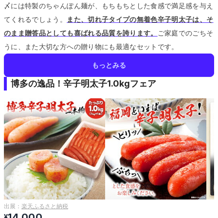
〆には特製のちゃんぽん麺が、もちもちとした食感で満足感を与え
てくれるでしょう。
また、切れ子タイプの無着色辛子明太子は、そ
のまま贈答品としても喜ばれる品質を誇ります。
ご家庭でのごちそ
うに、また大切な方への贈り物にも最適なセットです。
もっとみる
博多の逸品！辛子明太子1.0kgフェア
出展：
楽天ふるさと納税
14,000
¥