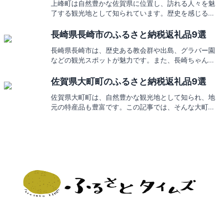
上峰町は自然豊かな佐賀県に位置し、訪れる人々を魅
了する観光地として知られています。歴史を感じる古
墳や美しい景観の中で育まれた特産品は、ふるさと納
税の返礼品としても大変人気です。この記事では、上
長崎県長崎市のふるさと納税返礼品9選
峰町の見どころとともに、地元ならではの美味しい特
長崎県長崎市は、歴史ある教会群や出島、グラバー園
典をご紹介しますので、どうぞお楽しみに。
などの観光スポットが魅力です。また、長崎ちゃんぽ
んやカステラなどの名物料理も人気。この素敵な地域
を支援するふるさと納税では、そんな長崎市の特産品
佐賀県大町町のふるさと納税返礼品9選
を返礼品としてお届けします。次回はどんな返礼品が
佐賀県大町町は、自然豊かな観光地として知られ、地
あるのか、ご期待ください。
元の特産品も豊富です。この記事では、そんな大町町
の魅力と、ふるさと納税の返礼品についてご紹介しま
す。地元の味覚をお楽しみに。