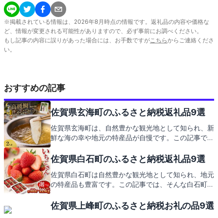
※掲載されている情報は、
2026
年
8
月時点の情報です。返礼品の内容や価格な
ど、情報が変更される可能性がありますので、必ず事前にお調べください。
もし記事の内容に誤りがあった場合には、お手数ですが
こちら
からご連絡くださ
い。
おすすめの記事
佐賀県玄海町のふるさと納税返礼品9選
佐賀県玄海町は、自然豊かな観光地として知られ、新
鮮な海の幸や地元の特産品が自慢です。この記事で
は、玄海町の観光スポットやご当地グルメを紹介する
とともに、ふるさと納税の返礼品にも注目していきま
佐賀県白石町のふるさと納税返礼品9選
す。玄海町からの心温まるお礼の品々を、どうぞお楽
佐賀県白石町は自然豊かな観光地として知られ、地元
しみに。
の特産品も豊富です。この記事では、そんな白石町の
見どころと、ふるさと納税の返礼品についてお伝えし
ます。地元の味覚をお楽しみに。
佐賀県上峰町のふるさと納税お礼の品9選