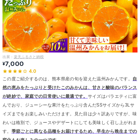
出展：
楽天ふるさと納税
7,000
¥
4.0
この度ご紹介するのは、熊本県産の旬を迎えた温州みかんです。
自
然の恵みをたっぷりと受けたこのみかんは、甘さと酸味のバランス
が絶妙で、家庭での日常使いに最適です。
サイズはバラエティに富
んでおり、ジューシーな果汁をたっぷり含んだSSサイズから3Lサ
イズまでをお楽しみいただけます。
見た目は少々訳ありですが、味
わいは格別で、ジュースやデザートにしても美味しく召し上がれま
す。
季節ごとに異なる品種をお届けするため、早生から晩生までの
変化もお楽しみの一つです。