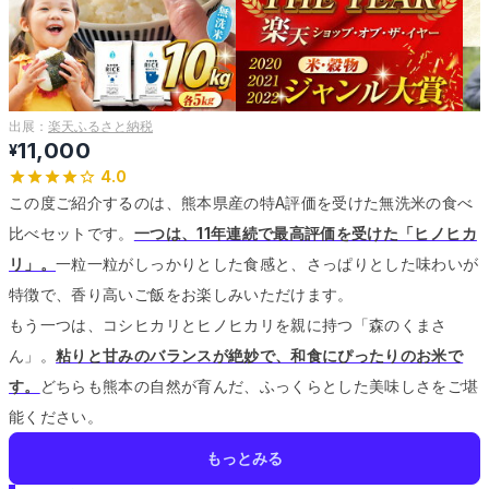
出展：
楽天ふるさと納税
11,000
¥
4.0
この度ご紹介するのは、熊本県産の特A評価を受けた無洗米の食べ
比べセットです。
一つは、11年連続で最高評価を受けた「ヒノヒカ
リ」。
一粒一粒がしっかりとした食感と、さっぱりとした味わいが
特徴で、香り高いご飯をお楽しみいただけます。
もう一つは、コシヒカリとヒノヒカリを親に持つ「森のくまさ
ん」。
粘りと甘みのバランスが絶妙で、和食にぴったりのお米で
す。
どちらも熊本の自然が育んだ、ふっくらとした美味しさをご堪
能ください。
もっとみる