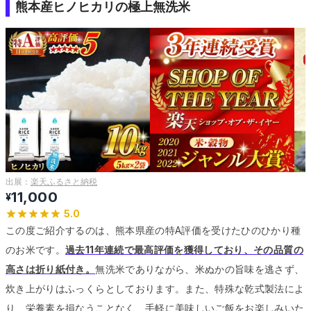
熊本産ヒノヒカリの極上無洗米
出展：
楽天ふるさと納税
11,000
¥
5.0
この度ご紹介するのは、熊本県産の特A評価を受けたひのひかり種
のお米です。
過去11年連続で最高評価を獲得しており、その品質の
高さは折り紙付き。
無洗米でありながら、米ぬかの旨味を逃さず、
炊き上がりはふっくらとしております。
また、特殊な乾式製法によ
り、栄養素を損なうことなく、手軽に美味しいご飯をお楽しみいた