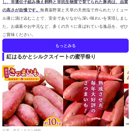
し、非遺伝子組み換え飼料と非抗生物質で育てられた豚肉は、品質
の高さが自慢です。
無農薬野菜と天草の天然塩で作られたソミュー
ル液に漬け込むことで、安全でありながら深い味わいを実現しまし
た。
お歳暮やお中元など、多くの方々に喜ばれている逸品を、ぜひ
ご賞味ください。
もっとみる
紅はるかとシルクスイートの蜜芋祭り
出展：
楽天ふるさと納税