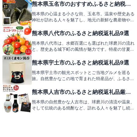
池市からの心温まるお礼の品々をご紹介しますので、
熊本県玉名市のおすすめふるさと納税返
どうぞお楽しみに。
礼品9選
熊本県の心温まる小さな街、玉名市。温泉や歴史ある
神社が訪れる人々を魅了し、地元の新鮮な農産物や伝
統の味が旅の思い出を彩ります。そんな玉名市が誇る
特産品を、ふるさと納税の返礼品としてお届け。次は
熊本県八代市のふるさと納税返礼品9選
玉名市の心づくしの返礼品をご紹介します。
熊本県八代市は、水郷百選にも選ばれた球磨川の流れ
と、歴史ある城下町の風情が魅力です。特産の甘夏や
イチゴをはじめ、地元の味覚がふるさと納税の返礼品
として皆様をお待ちしております。
熊本県宇土市のふるさと納税返礼品9選
熊本県宇土市の観光スポットとご当地グルメを巡る
旅。自然豊かなこの地で育まれた特産品が、ふるさと
納税の返礼品としてあなたを待っています。次は、宇
土市からの心温まるお礼の品々をご紹介します。お楽
熊本県人吉市のふるさと納税返礼品厳選9
しみに！
選
熊本県の自然豊かな人吉市は、球磨川の清流や温泉、
そして伝統のある焼酎など、訪れる人々を魅了し続け
ています。この記事では、そんな人吉市を支援するふ
るさと納税の返礼品についてご紹介しますので、どう
ぞご期待ください。