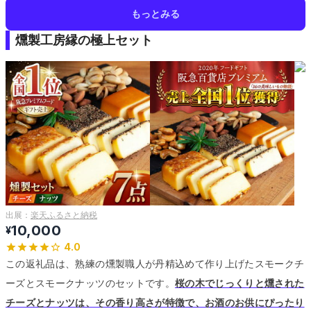
もっとみる
燻製工房縁の極上セット
出展：
楽天ふるさと納税
10,000
¥
4.0
この返礼品は、熟練の燻製職人が丹精込めて作り上げたスモークチ
ーズとスモークナッツのセットです。
桜の木でじっくりと燻された
チーズとナッツは、その香り高さが特徴で、お酒のお供にぴったり