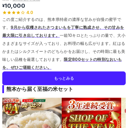
10,000
¥
4.0
この度ご紹介するのは、熊本県特産の濃厚な甘みが自慢の蜜芋で
す。
9月から収穫されたさつまいもを丁寧に熟成させ、その甘みを
最大限に引き出しております。
一箱10キロとたっぷりの量で、大小
さまざまなサイズが入っており、お料理の幅も広がります。
紅はる
かまたはシルクスイートのどちらかをお届けし、その時期に最も美
味しい品種を厳選しております。
限定800セットの特別なおいも
を、ぜひご堪能ください。
もっとみる
熊本から届く至福の米セット