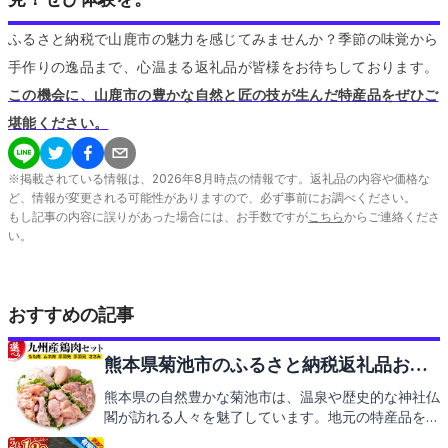
ふるさと納税で山鹿市の魅力を感じてみませんか？季節の味覚から
手作りの逸品まで、心温まる返礼品が皆様をお待ちしております。
この機会に、山鹿市の豊かな自然と匠の技が生んだ特産品をぜひご
堪能ください。
※掲載されている情報は、
2026
年
8
月時点の情報です。返礼品の内容や価格な
ど、情報が変更される可能性がありますので、必ず事前にお調べください。
もし記事の内容に誤りがあった場合には、お手数ですが
こちら
からご連絡くださ
い。
おすすめの記事
熊本県菊池市のふるさと納税返礼品おす
すめ9選
熊本県の自然豊かな菊池市は、温泉や歴史的な神社仏
閣が訪れる人々を魅了しています。地元の特産品を堪
能できるふるさと納税の返礼品にも注目です。次は菊