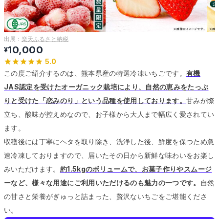
出展：
楽天ふるさと納税
10,000
¥
5.0
この度ご紹介するのは、熊本県産の特選冷凍いちごです。
有機
JAS認定を受けたオーガニック栽培により、自然の恵みをたっぷ
りと受けた「恋みのり」という品種を使用しております。
甘みが際
立ち、酸味が控えめなので、お子様から大人まで幅広く愛されてい
ます。
収穫後には丁寧にヘタを取り除き、洗浄した後、鮮度を保つため急
速冷凍しておりますので、届いたその日から新鮮な味わいをお楽し
みいただけます。
約1.5kgのボリュームで、お菓子作りやスムージ
ーなど、様々な用途にご利用いただけるのも魅力の一つです。
自然
の甘さと栄養がぎゅっと詰まった、贅沢ないちごをご堪能くださ
い。