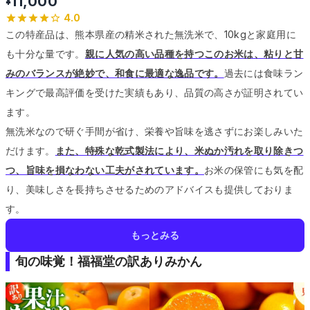
11,000
¥
4.0
この特産品は、熊本県産の精米された無洗米で、10kgと家庭用に
も十分な量です。
親に人気の高い品種を持つこのお米は、粘りと甘
みのバランスが絶妙で、和食に最適な逸品です。
過去には食味ラン
キングで最高評価を受けた実績もあり、品質の高さが証明されてい
ます。
無洗米なので研ぐ手間が省け、栄養や旨味を逃さずにお楽しみいた
だけます。
また、特殊な乾式製法により、米ぬか汚れを取り除きつ
つ、旨味を損なわない工夫がされています。
お米の保管にも気を配
り、美味しさを長持ちさせるためのアドバイスも提供しておりま
す。
もっとみる
旬の味覚！福福堂の訳ありみかん