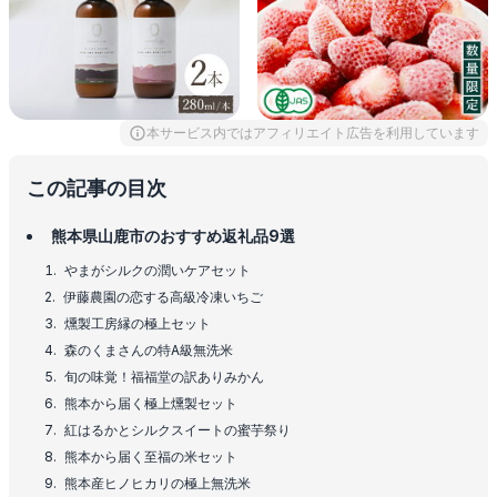
本サービス内ではアフィリエイト広告を利用しています
この記事の目次
熊本県山鹿市のおすすめ返礼品9選
やまがシルクの潤いケアセット
伊藤農園の恋する高級冷凍いちご
燻製工房縁の極上セット
森のくまさんの特A級無洗米
旬の味覚！福福堂の訳ありみかん
熊本から届く極上燻製セット
紅はるかとシルクスイートの蜜芋祭り
熊本から届く至福の米セット
熊本産ヒノヒカリの極上無洗米